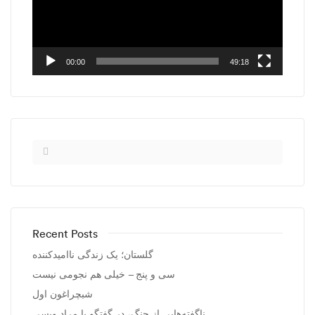
00:00
49:18
Recent Posts
گلستان؛ یک زندگی ناامیدکننده
سی و پنج – خیلی هم نجومی نیست
شبچراغون اول
ناگفته‌هایی از جنگ، در گفتگو با مراد ویسی