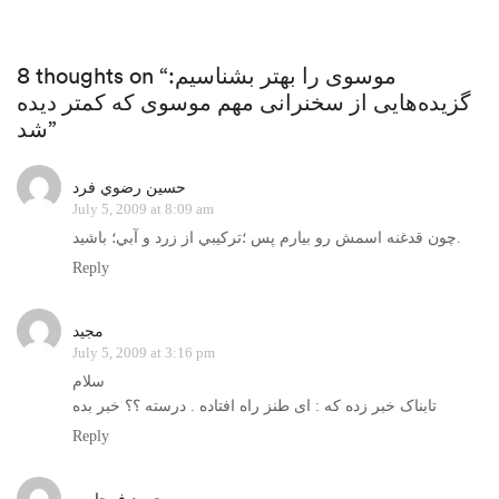
8 thoughts on “موسوی را بهتر بشناسیم:
گزیده‌هایی از سخنرانی مهم موسوی که کمتر دیده
شد”
حسين رضوي فرد
July 5, 2009 at 8:09 am
چون قدغنه اسمش رو بيارم پس ؛تركيبي از زرد و آبي؛ باشيد.
Reply
مجيد
July 5, 2009 at 3:16 pm
سلام
تابناک خبر زده که : ای طنز راه افتاده . درسته ؟؟ خبر بده
Reply