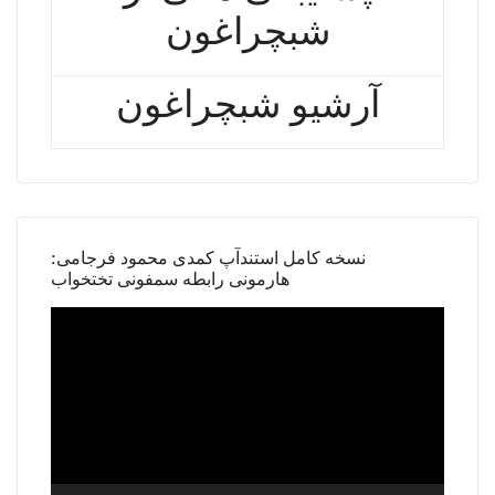
شبچراغون
آرشیو شبچراغون
نسخه کامل استندآپ کمدی محمود فرجامی:
هارمونی رابطه سمفونی تختخواب
Video
Player