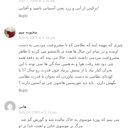
July 7, 2009 at 3:56 am
ترکيبی از آبی و زرد يعنی آسمانی باشيد و آفتابی!
Reply
محبوبه میم
July 8, 2009 at 4:16 pm
چیزی که مهمه اینه که نظامی که با مشروعیت مردمی به دست
اومده و در تمام این سال ها همه ی تلاششو می کرده تا ظاهر
مشروعیت مردمی داشته باشه ، حالا می بینه که یه دفعه همه
چی دود شد رفت هوا و به همین سادگی ها نمی تونه با این
بحران کنار بیاد یا از پسش بربیاد چون قدرت رو سال 57 با
کودتای نظامی به دست نیاوردن که بخوان با قدرت نظامی
نگهش دارن . باید دید تئوریسین هاشون چی تو آستین دارند ؟
Reply
هانی
July 14, 2009 at 5:12 am
می بینم که پوزه موسوی به خاک مالیده شد و گورش گم شد .
مرگ بر موسوی خائن و لعنت خدا بر او