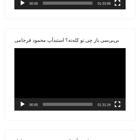
00:00
01:33:06
بی‌بی‌سی باز چی تو کله‌ته؟ استندآپ محمود فرجامی
Video
Player
00:00
01:31:24