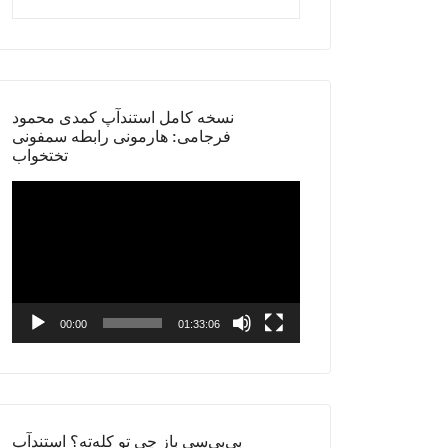
نسخه کامل استندآپ کمدی محمود
فرجامی: هارمونی رابطه سمفونی
تختخواب
Video
Player
00:00
01:33:06
بی‌بی‌سی باز چی تو کله‌ته؟ استندآپ