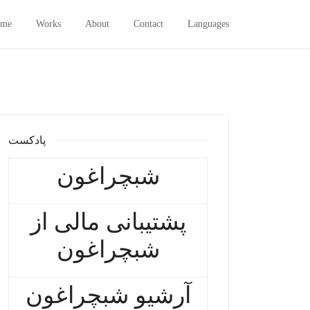
me
Works
About
Contact
Languages
پادکست
شبچراغون
پشتیبانی مالی از
شبچراغون
آرشیو شبچراغون