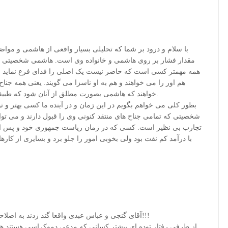
با سلام و درود بر شما که تحلیلی بسیار واقعی از هاشمی و مواضع
مقدار فشار بر روی هاشمی و خانواده وی است. هاشمی شخصیتی اس
همه مهمتر کسی است که حاضر نیست یک اصلی را فدای فرع نماید و
هم اور را می خواهند و هم به او ناسزا می گویند. یعنی همه جنا
خواهند که هاشمی بصورت مطلق از آنان شود که طبیغی است چنین امری غیر منطقی و منصفانه است.
بطور کلی می خواهم بگویم در این زمان و در آینده ما کسی بهتر و ت
شخصیتی که تمامی جناح های منتقد کنونی وی را قبول دارند و می توانند
تجارب بی نظیر است. کسی که در زمان ریاست جمهوری خود و پس از 
با درآمد کم نفت بود ولی بخوبی امور را جلو برد و بسایری از کارها
آقای گنجی و عباس عبدی واقعا گند زدند به اصلاحات .. وجالب اینجاست که حالا دارن میزنن زیرش!!!
از طرفی رفتار توده ای بیشتر کسانی که مدعی دموکراسی هستند هم 