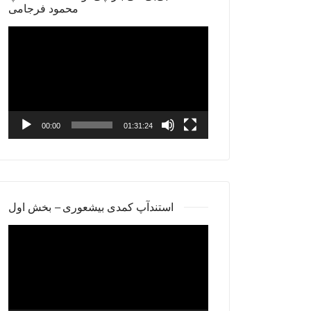
محمود فرجامی
Video
Player
00:00
01:31:24
استندآپ کمدی بیشعوری – بخش اول
Video
Player