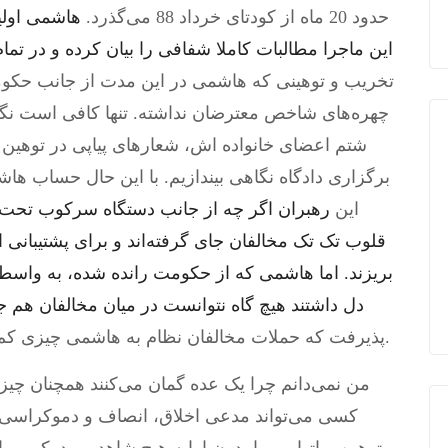
حدود 20 ماه از کودتای خرداد 88 می‌گذرد.
هاشمی اولی
این ماجرا مطالبات کاملا شفافی را بیان کرده و در ت
تخریب و توهینی که هاشمی در این مدت از جانب حکوم
چهره‌های شاخص معترضان نداشته. تنها کافی است نگا
شتم اعضای خانواده اش، شعارهای پیاپی در توهین
برگزاری دادگاه نگاهی بیندازیم. با این حال حساب 
این
رهبران اگر چه از جانب دستگاه سرکوب تحت فش
قلوب تک تک مخالفان جای گرفته‌اند و برای پشتیبانی از 
بریزند. اما هاشمی که از حکومت رانده شده، به واسطه 
دل داشتند هیچ گاه نتوانست در میان مخالفان هم جایگ
پذیرفت که حملات مخالفان نظام به هاشمی چیزی کم از حملات هواداران احمدی نژاد نداشته است.
من نمی‌دانم چرا یک عده گمان می‌کنند همچنان چی
کسی می‌تواند مدعی اخلاق، انصاف و دموکراسی ب