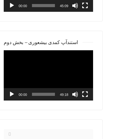
00:00
45:09
استندآپ کمدی بیشعوری – بخش دوم
Video
Player
00:00
49:18