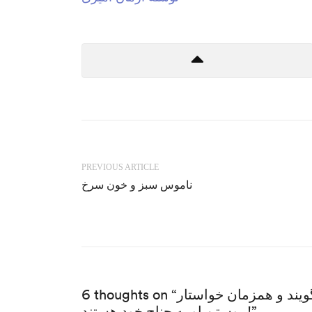
PREVIOUS ARTICLE
ناموس سبز و خون سرخ
6 thoughts on “تندروها از هر دو جناح به هاشمی ناسزا می گویند و همزمان خواستار
پیوستن او به جناح خود هستند!”