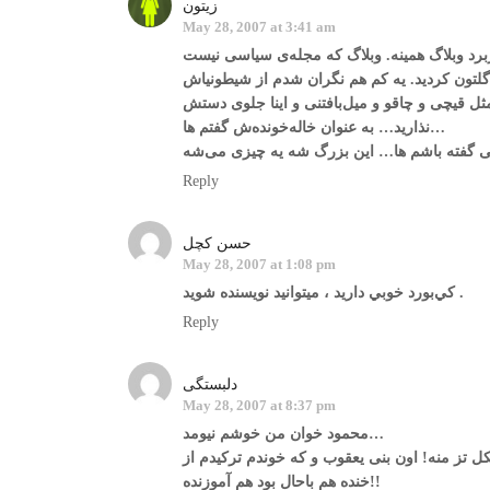
زیتون
May 28, 2007 at 3:41 am
 مثل قیچی و چاقو و میل‌بافتنی و اینا جلوی دستش
نذارید… به عنوان خاله‌خونده‌ش گفتم ها…
Reply
حسن كچل
May 28, 2007 at 1:08 pm
كي‌بورد خوبي داريد ، ميتوانيد نويسنده شويد .
Reply
دلبستگی
May 28, 2007 at 8:37 pm
محمود خوان من خوشم نیومد…
ل تز منه! اون بنی یعقوب و که خوندم ترکیدم از
خنده هم باحال بود هم آموزنده!!