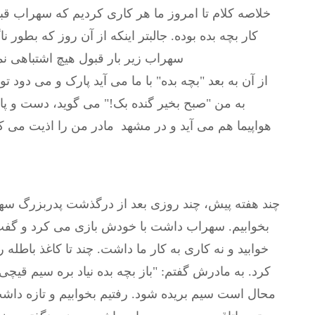
خلاصه کلام تا امروز ما هر کاری کردیم که سهراب قبول ک
کار بچه بده بوده. جالبتر اینکه از آن روز که بطور ن
سهراب زیر بار قبول هیچ اشتباهی نمی 
از آن به بعد "بچه بده" با ما می آید پارک و می دود 
به من "صبح بخیر گنده بک!" می گوید، دست و پاه
هواپیما هم می آید و در مشهد مادر من را اذیت می ک
چند هفته پیش، چند روزی بعد از درگذشت پدربزرگ سهرا
بخوابیم. سهراب داشت با خودش بازی می کرد و گفت 
خوابید و نه کاری به کار ما داشت. چند تا کاغذ باط
کرد. به مادرش گفتم: "باز بچه بده نیاد بره سیم قیچی
محال است سیم بریده شود. رفتیم بخوابیم و تازه دا