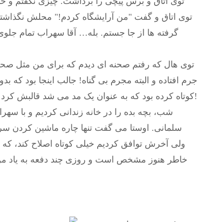
توی اتاق و برس پیچی را برداشت. چیزی نگفتم و خوا
توی اتاق و گفت "من آرایشگاه کردم!" محلش نگذاشتم 
گرفته ها از جا جستم. بله… آقا سهراب تمام جلو
توی هال که رفتم صحنه ای دیدم که برای من مثل صحنه
جرم افتاده و البته مجرم بی گناه! جالب اینجا بود که ب
کوتاه کرده بود که به عنوان یک مد می شد قالبش کرد البته اگر سفیدی های بقیه کله اش معلوم نبود!
شب، بچه بده را در خانه زندانی کردیم و با سهرا
سلمانی. اوستا می گفت تنها چاره ماشین کردن سر
ولی آخرش توافق کردیم خیلی کوتاه اصلاح کند، که 
خاطر هنوز مشخص است و روزی چند دفعه به یاد من