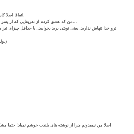
اتفاقا اصلا کاربرد وبلاگ همینه. وبلاگ که مجله‌ی سیاسی نیست.
من که عشق کردم از تعریفایی که از پسر گلتون کردید. یه کم هم نگران شدم از شیطونیاش…
ترو خدا تنهاش نذارید. یعنی نوبتی برید بخوابید.. یا حداقل چیزای تیز
ولی گفته باشم ها… این بزرگ شه یه چیزی می‌شه:)
اصلا من نیمیدونم چرا از نوشته های بلندت خوشم نمیاد! حتما مشک