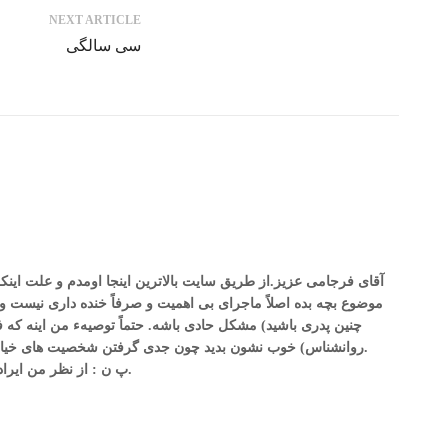
NEXT ARTICLE
سی سالگی
آقای فرجامی عزیز.از طریق سایت بالاترین اینجا اومدم و علت اینکه
موضوع بچه بده اصلاً ماجرای بی اهمیت و صرفاً خنده داری نیست و 
چنین پدری باشید) مشکل حادی باشه. حتماً توصیهء من اینه که فرز
روانشناس) خوب نشون بدید چون جدی گرفتن شخصیت های خیالی تا این حد اصلاً نشانهء خوبی نیست. شاد باشید.
پ ن : از نظر من ایرادی نداره اگر این کامنت رو بعد از خوندن پاک کنید.