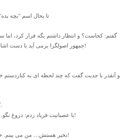
تا بحال اسم "بچه بده"
گفتم: کجاست؟ و انتظار داشتم بگه فرار کرد، اما س
جمهور اصولگرا برمی آید با دست اشاره ای کرد به کنار دست من و گفت: اینجاست!
و آنقدر با جدیت گفت که چند لحظه ای به کناردستم خیر
گفت: نه هست. من دارم می بینم تو نمی بینی.
با عصبانیت فریاد زدم: دروغ نگو. الاغ! نمی گی برق خشکت می کرد می مردی!
– نخیر هستش… من می بینم. خیلی ناراحته. تازه شم می گه من الاغ نیستم!