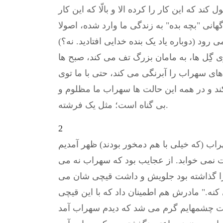
ند که این کار را کرده الا و بالّا که این کار
اگهانی "بچه بده" به زندگی ما وارد شده، اصولا
رود (دوباره یاد یک بنده خدایی افتادید. نه؟)
توی گِل ها، به مامان بزرگ تف می کند، صبح ها
ای سهراب را آبرنگی می کند، حتی با ما توی
ند و در همه این حالت ها سهراب ما مظلوم و
بی گناه است؛ مثل یک فرشته.
2
ب (که خیلی با هم دمخور بودند) ظهر آمدیم
نمی خوابد. از عجایب بود که سهراب نه می
له را گذاشته بود جلویش و داشت قیچی شان می
 کنه." مادرش هم اطمینان داد که با این قیچی
شت چشمهایم گرم می شد که دیدم سهراب آمد