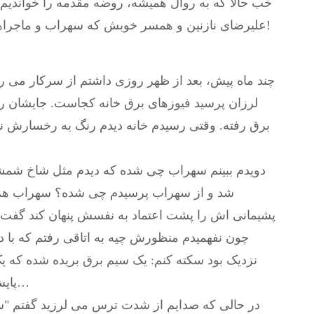
خب حالا که به روال همیشه، روضه مقدمه را خواندیم،
علیرضای نازنین و همسر خوبش که سهراب و ماجراهایش را عینهو جواهری در قصر دنبال می کنند!
چند ماه پیش، بعد از ظهر روزی داشتم از سرکار می 
لرزان پرسید فیوزهای برق خانه کجاست. جایشان را
برق رفته. وقتی رسیدم خانه دیدم رنگ به رخسارش نی
دویدم ببینم سهراب چی شده که دیدم مثل شاخ شمشا
شد و از سهراب پرسیدم چی شده؟ سهراب هم 
پشیمانی اش را پشت اعتماد به نفسش پنهان کند گفت 
چون نفهمیدم منظورش چیه به اتاقی رفتم که با 
نزدیک بود سکته کنم: یک سیم برق بریده شده که
پایش سوخته… زیر اندازی که از جرقه ها سوخته…
در حالی که صدایم از شدت ترس می لرزید گفتم "