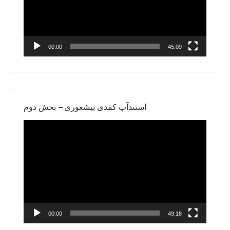
00:00
45:09
استندآپ کمدی بیشعوری – بخش دوم
Video
Player
00:00
49:18