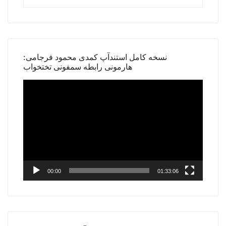
نسخه کامل استندآپ کمدی محمود فرجامی:
هارمونی رابطه سمفونی تختخواب
Video
Player
00:00
01:33:06