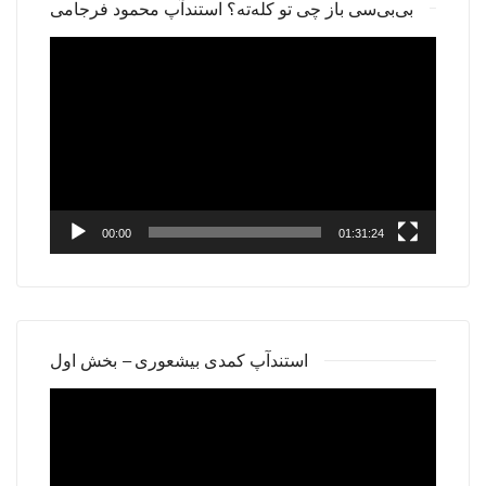
بی‌بی‌سی باز چی تو کله‌ته؟ استندآپ محمود فرجامی
Video
Player
00:00
01:31:24
استندآپ کمدی بیشعوری – بخش اول
Video
Player