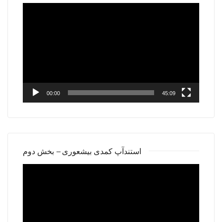
Video
Player
00:00
45:09
استندآپ کمدی بیشعوری – بخش دوم
Video
Player