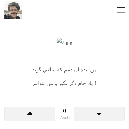
من بنده آن دمم كه ساقي گويد
يك جام دگر بگير و من نتوانم !
0
Points