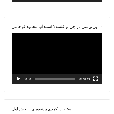
بی‌بی‌سی باز چی تو کله‌ته؟ استندآپ محمود فرجامی
Video
Player
00:00
01:31:24
استندآپ کمدی بیشعوری – بخش اول