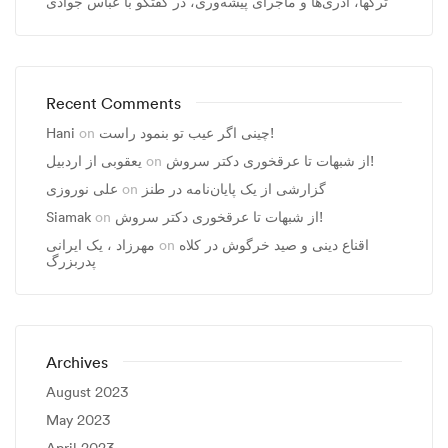
ترکها، آذری‌ها و ماجرای پیشه‌وری، در گفتگو با عباس جوادی
Recent Comments
Hani
on
چینی اگر عیب تو بنمود راست!
یعقوبی از اردبیل
on
از شبهات تا عرقخوری دکتر سروش!
علی نوروزی
on
گزارشی از یک پایان‌نامه در طنز
Siamak
on
از شبهات تا عرقخوری دکتر سروش!
مهرزاد ، يک ايرانی
on
اقناع دینی و صید خرگوش در کلاه
پدربزرگ
Archives
August 2023
May 2023
April 2023