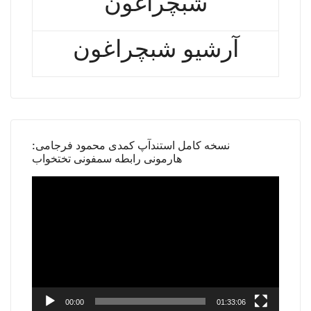
شبچراغون
آرشیو شبچراغون
نسخه کامل استندآپ کمدی محمود فرجامی:
هارمونی رابطه سمفونی تختخواب
Video
Player
00:00
01:33:06