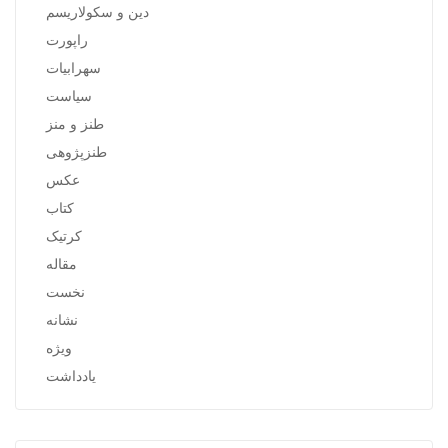
دین و سکولاریسم
راپورت
سهرابیات
سیاست
طنز و منز
طنزپژوهی
عکس
کتاب
کرتیک
مقاله
نخست
نشانه
ویژه
یادداشت