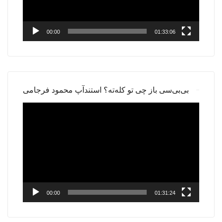
00:00
01:33:06
بی‌بی‌سی باز چی تو کله‌ته؟ استندآپ محمود فرجامی
Video
Player
00:00
01:31:24