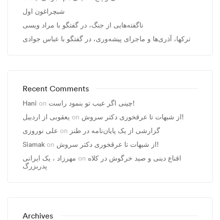
شبچراغون اول
ناگفته‌هایی از جنگ، در گفتگو با مراد ویسی
ترکها، آذری‌ها و ماجرای پیشه‌وری، در گفتگو با عباس جوادی
Recent Comments
Hani
on
چینی اگر عیب تو بنمود راست!
یعقوبی از اردبیل
on
از شبهات تا عرقخوری دکتر سروش!
علی نوروزی
on
گزارشی از یک پایان‌نامه در طنز
Siamak
on
از شبهات تا عرقخوری دکتر سروش!
مهرزاد ، يک ايرانی
on
اقناع دینی و صید خرگوش در کلاه
پدربزرگ
Archives