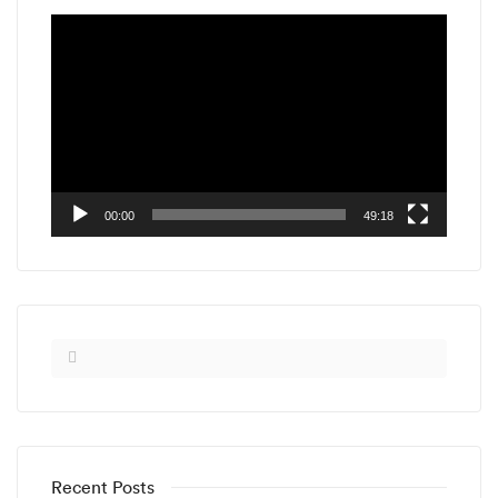
Video
Player
00:00
49:18
Recent Posts