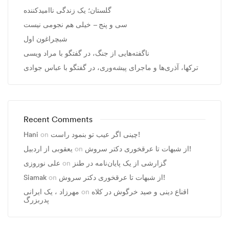
گلستان؛ یک زندگی ناامیدکننده
سی و پنج – خیلی هم نجومی نیست
شبچراغون اول
ناگفته‌هایی از جنگ، در گفتگو با مراد ویسی
ترکها، آذری‌ها و ماجرای پیشه‌وری، در گفتگو با عباس جوادی
Recent Comments
Hani
on
چینی اگر عیب تو بنمود راست!
یعقوبی از اردبیل
on
از شبهات تا عرقخوری دکتر سروش!
علی نوروزی
on
گزارشی از یک پایان‌نامه در طنز
Siamak
on
از شبهات تا عرقخوری دکتر سروش!
مهرزاد ، يک ايرانی
on
اقناع دینی و صید خرگوش در کلاه
پدربزرگ