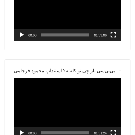
00:00
01:33:06
بی‌بی‌سی باز چی تو کله‌ته؟ استندآپ محمود فرجامی
Video
Player
00:00
01:31:24