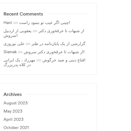
Recent Comments
Hani
on
چینی اگر عیب تو بنمود راست!
یعقوبی از اردبیل
on
از شبهات تا عرقخوری دکتر
سروش!
علی نوروزی
on
گزارشی از یک پایان‌نامه در طنز
Siamak
on
از شبهات تا عرقخوری دکتر سروش!
مهرزاد ، يک ايرانی
on
اقناع دینی و صید خرگوش
در کلاه پدربزرگ
Archives
August 2023
May 2023
April 2023
October 2021