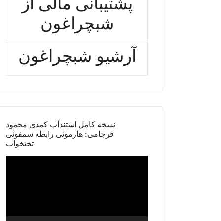
پشتیبانی مالی از
شبچراغون
آرشیو شبچراغون
نسخه کامل استندآپ کمدی محمود
فرجامی: هارمونی رابطه سمفونی
تختخواب
Video
Player