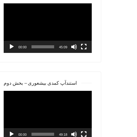
Video
Player
00:00
45:09
استندآپ کمدی بیشعوری – بخش دوم
Video
Player
00:00
49:18