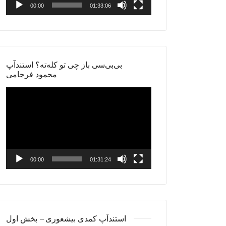
00:00
01:33:06
بی‌بی‌سی باز چی تو کله‌ته؟ استندآپ
محمود فرجامی
Video
Player
00:00
01:31:24
استندآپ کمدی بیشعوری – بخش اول