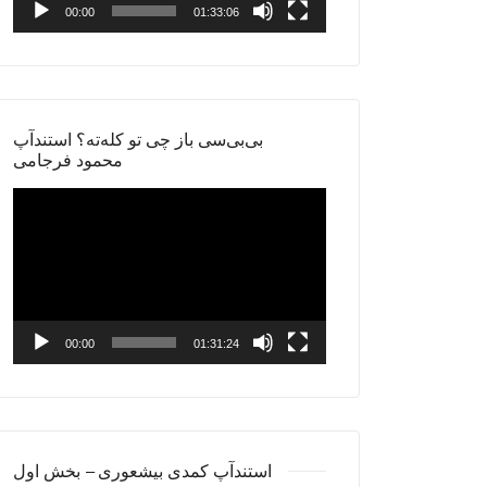
00:00
01:33:06
بی‌بی‌سی باز چی تو کله‌ته؟ استندآپ
محمود فرجامی
Video
Player
00:00
01:31:24
استندآپ کمدی بیشعوری – بخش اول