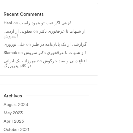
Recent Comments
Hani
on
چینی اگر عیب تو بنمود راست!
یعقوبی از اردبیل
on
از شبهات تا عرقخوری دکتر
سروش!
علی نوروزی
on
گزارشی از یک پایان‌نامه در طنز
Siamak
on
از شبهات تا عرقخوری دکتر سروش!
مهرزاد ، يک ايرانی
on
اقناع دینی و صید خرگوش
در کلاه پدربزرگ
Archives
August 2023
May 2023
April 2023
October 2021