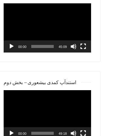
Video
Player
00:00
45:09
استندآپ کمدی بیشعوری – بخش دوم
Video
Player
00:00
49:18