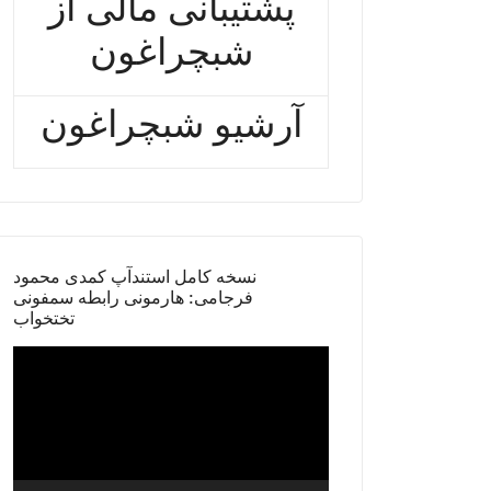
پشتیبانی مالی از
شبچراغون
آرشیو شبچراغون
نسخه کامل استندآپ کمدی محمود
فرجامی: هارمونی رابطه سمفونی
تختخواب
Video
Player