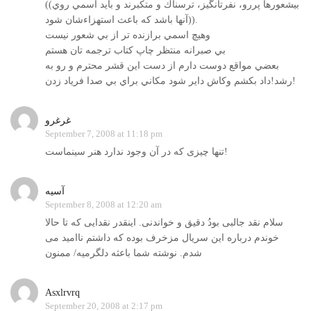
((بيشعورها پررو، نفرت­انگيز، ترسناك و متكبرند و بايد اسمي روي
آنها باشد كه باعث استهزاءشان شود)).
وهيچ اسمي برازنده تر از بي شعور نيست
بي صبرانه منتظر چاپ كتاب ترجمه تان هستم
بعضي مواقع دوست دارم از دست اين قشر محترم و رو به
رشد!داد بكشم وكاش داير شود مكاني براي بي صدا فرياد زدن!
غرغرو
September 7, 2008 at 11:18 pm
تنها چیزی که در آن وجود ندارد هنر سینماست!
آسيه
September 8, 2008 at 12:20 am
سلام نقد جالبی بودُ دقیق و خواندنی. اينقدر نقدايی که تا حالا
خوندم درباره اين سريال مزخرف بوده که داشتم نااميد می
شدم. نوشته شما باعثه دلگرمیه/ ممنون
Asxlrvrq
September 20, 2008 at 2:17 pm