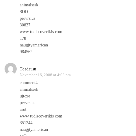
animalsesk
8DD
pervrsius
30837
www tudiscoverikis com
178
naugjtyamerican
984562
Tqedausu
November 16, 2008 at 4:03 pm
comment4
animalsesk
ujtcxe
pervrsius
asut
www tudiscoverikis com
351244
naugjtyamerican