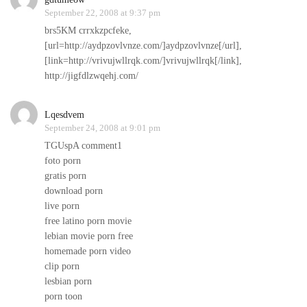
September 22, 2008 at 9:37 pm
brs5KM crrxkzpcfeke,
[url=http://aydpzovlvnze.com/]aydpzovlvnze[/url],
[link=http://vrivujwllrqk.com/]vrivujwllrqk[/link],
http://jigfdlzwqehj.com/
Lqesdvem
September 24, 2008 at 9:01 pm
TGUspA comment1
foto porn
gratis porn
download porn
live porn
free latino porn movie
lebian movie porn free
homemade porn video
clip porn
lesbian porn
porn toon