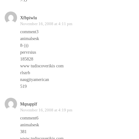
>:O
Xfbpiwlu
November 16, 2008 at 4:11 pm
comment3
animalsesk
8-)))
pervrsius
185828
www tudiscoverikis com
rlszrb
naugjtyamerican
519
Mqnapplf
November 16, 2008 at 4:19 pm
comment6
animalsesk
381
www tudiscoverikis com