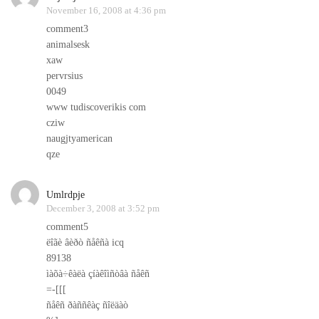
November 16, 2008 at 4:36 pm
comment3
animalsesk
xaw
pervrsius
0049
www tudiscoverikis com
cziw
naugjtyamerican
qze
Umlrdpje
December 3, 2008 at 3:52 pm
comment5
ëîãè âèðò ñåêñà icq
89138
ìàõà÷êàëà çíàêîìñòâà ñåêñ
=-[[[
ñåêñ ðàññêàç ñîëäàò