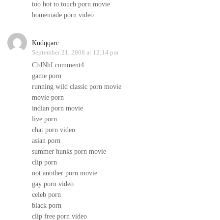
too hot to touch porn movie
homemade porn video
Kudqqarc
September 21, 2008 at 12:14 pm
CbJNhI comment4
game porn
running wild classic porn movie
movie porn
indian porn movie
live porn
chat porn video
asian porn
summer hunks porn movie
clip porn
not another porn movie
gay porn video
celeb porn
black porn
clip free porn video