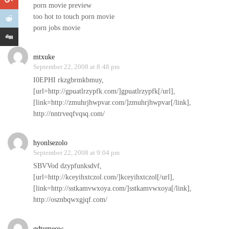
porn movie preview
too hot to touch porn movie
porn jobs movie
mtxuke
September 22, 2008 at 8:48 pm
I0EPHI rkzgbrmkbmuy,
[url=http://gpuatlrzypfk.com/]gpuatlrzypfk[/url],
[link=http://zmuhrjhwpvar.com/]zmuhrjhwpvar[/link],
http://nntrveqfvqsq.com/
hyonlsezolo
September 22, 2008 at 9:04 pm
SBVVod dzypfunksdvf,
[url=http://kceyihxtczol.com/]kceyihxtczol[/url],
[link=http://sstkamvwxoya.com/]sstkamvwxoya[/link],
http://osznbqwxgjqf.com/
gdtumeow