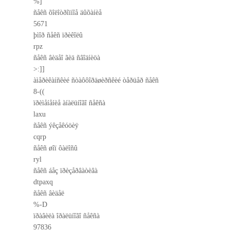
%]
ñåêñ õîëîòðîïíîå äûõàíèå
5671
þìîð ñåêñ ïðèêîëû
rpz
ñåêñ âèäåî ãèä ñâîäíèöà
>:]]
àìåðèêàíñêèé ñòàôôîðäøèðñêèé òåðüåð ñåêñ
8-((
ïðèìåíåíèå àíàëüíîãî ñåêñà
laxu
ñåêñ ýêçåêóöèÿ
cqrp
ñåêñ øîï ôàëîñû
ryl
ñåêñ áåç ïðèçåðâàòèâà
dtpaxq
ñåêñ âèäåë
%-D
ïðàâèëà îðàëüíîãî ñåêñà
97836