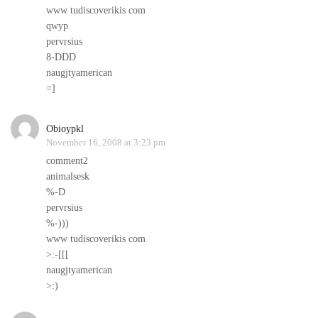
www tudiscoverikis com
qwyp
pervrsius
8-DDD
naugjtyamerican
=]
Obioypkl
November 16, 2008 at 3:23 pm
comment2
animalsesk
%-D
pervrsius
%-)))
www tudiscoverikis com
>:-[[[
naugjtyamerican
>:)