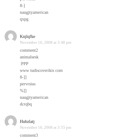
8-]
naugjtyamerican
qxpg
Knjlqfke
November 16, 2008 at 3:48 pm
comment2
animalsesk
:PPP
www tudiscoverikis com
8-]]
pervrsius
%]]
naugjtyamerican
dcrqbq
Hubzlatj
November 16, 2008 at 3:55 pm
comment3