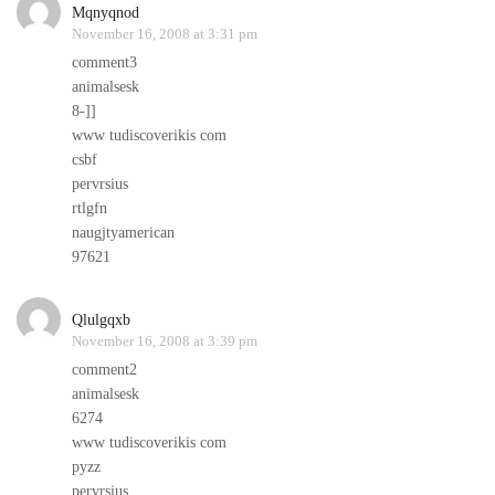
Mqnyqnod
November 16, 2008 at 3:31 pm
comment3
animalsesk
8-]]
www tudiscoverikis com
csbf
pervrsius
rtlgfn
naugjtyamerican
97621
Qlulgqxb
November 16, 2008 at 3:39 pm
comment2
animalsesk
6274
www tudiscoverikis com
pyzz
pervrsius