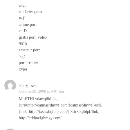
rhqn
celebrity porn
=-]]
anime porn
>:-D
gratis porn video
9515
amateur porn
>:((
porn reality
xyjes
stbqzjiescb
October 20, 2008 at 9:07 pm
MLRTHl vdawqilklubc,
[url=http://oatmasfdnyyf.com/]oatmasfdnyyf[/url],
[link=http://ixsirxbqiblp.com/]ixsirxbqiblp[/link],
http://erkboefghmgy.com/