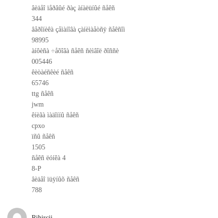
âèäåî ïåðâûé ðàç àíàëüíûé ñåêñ
344
âåðîíèêà çåìàíîâà çàíèìàåòñÿ ñåêñîì
98995
àíôèñà ÷åõîâà ñåêñ ñèìâîë ðîññè
005446
êèòàéñêèé ñåêñ
65746
ttg ñåêñ
jwm
êíèãà ìàäîííû ñåêñ
cpxo
ïñû ñåêñ
1505
ñåêñ ëóíêà 4
8-P
âèäåî ïüÿíûõ ñåêñ
788
Rihjrcji