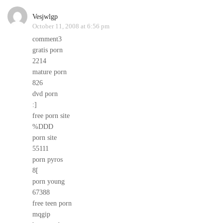
Vesjwlgp
October 11, 2008 at 6:56 pm
comment3
gratis porn
2214
mature porn
826
dvd porn
:]
free porn site
%DDD
porn site
55111
porn pyros
8[
porn young
67388
free teen porn
mqgip