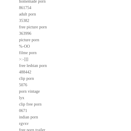
homemade porn
861754
adult porn
35382
free picture porn
363996
picture porn
%-OO
filme porn
>:-]]]
free lesbian porn
488442
clip porn
5076
porn vintage
lyx
clip free porn
0671
indian porn
rgvxv
free porn trailer