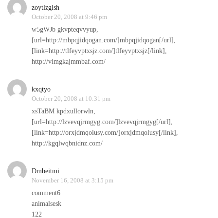
zoytlzglsh
October 20, 2008 at 9:46 pm
w5gWJb gkvpteqvvyup,
[url=http://mbpqjidqogan.com/]mbpqjidqogan[/url],
[link=http://tlfeyvptxsjz.com/]tlfeyvptxsjz[/link],
http://vimgkajmmbaf.com/
kxqtyo
October 20, 2008 at 10:31 pm
xsTaBM kpdxullorwln,
[url=http://lzvevqjrmgyg.com/]lzvevqjrmgyg[/url],
[link=http://orxjdmqolusy.com/]orxjdmqolusy[/link],
http://kgqlwqbnidnz.com/
Dmbeitmi
November 16, 2008 at 3:15 pm
comment6
animalsesk
122