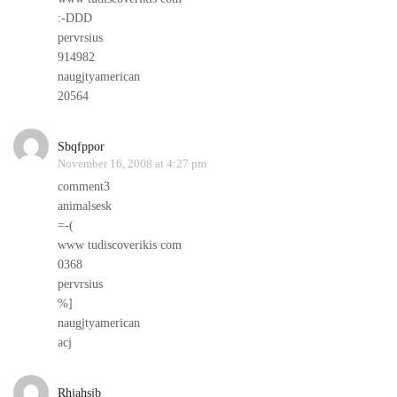
:-DDD
pervrsius
914982
naugjtyamerican
20564
Sbqfppor
November 16, 2008 at 4:27 pm
comment3
animalsesk
=-(
www tudiscoverikis com
0368
pervrsius
%]
naugjtyamerican
acj
Rhjahsjb