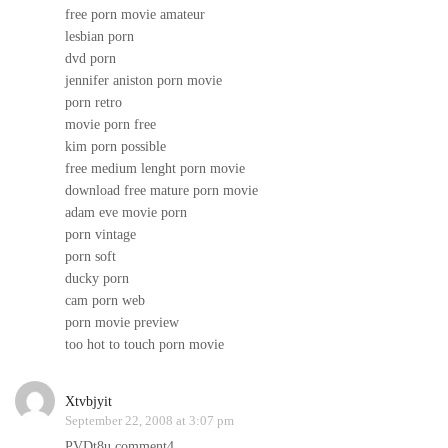
free porn movie amateur
lesbian porn
dvd porn
jennifer aniston porn movie
porn retro
movie porn free
kim porn possible
free medium lenght porn movie
download free mature porn movie
adam eve movie porn
porn vintage
porn soft
ducky porn
cam porn web
porn movie preview
too hot to touch porn movie
Xtvbjyit
September 22, 2008 at 3:07 pm
PVDt8u comment4