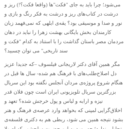
می‌شود؛ چرا باید به جای "فکت"ها (واقعا فکت؟!) ریز و
درشت در کتاب‌های ریز و درشت به فکر رنگ و بازی و
نور و صدا و موسیقی بود؟ یقه‌ی ابلهی که نمی‌فهمد زبان
کارمندان بخش بایگانی بهشت زهرا را نباید در دهان
مردمان مصر باستان گذاشت را با استناد به کدام "فکت و
سند تاریخی" می توان چسبید؟
مگر همین آقای دکتر لاریجانی فیلسوف –که جدیدا عزیز
دل اصلاح‌طلب‌های با فرهنگ هم شده- سال ها قبل در
هنگام شروع پروژه‌ی مردان آنجلس نگفته بود این سریال
بزرگترین سریال تلویزیونی ایران است چون فلان قدر
نیزه و ارابه و لباس و پول خرجش شده؟ تعهد و
اخلاق‌گرایی لمپنی که بخواهد وارد عرصه‌ی فرهنگ و هنر
بشود نتیجه همین می شود، ربطی هم به دکتری فلسفه‌ی
تحلیلی ندارد؛ چه رسد به این حضرت سلحشور که اصولا