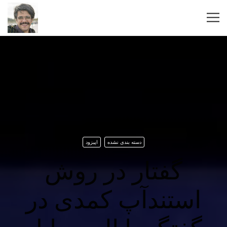
دسته بندی نشده
اپیزود
گفتار در روش
استندآپ کمدی در