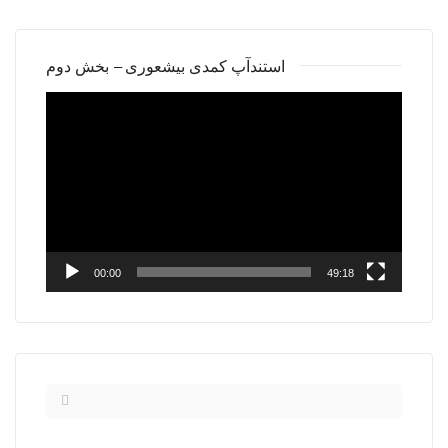
استندآپ کمدی بیشعوری – بخش دوم
Video
Player
00:00
49:18