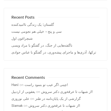
Recent Posts
گلستان؛ یک زندگی ناامیدکننده
سی و پنج – خیلی هم نجومی نیست
شبچراغون اول
ناگفته‌هایی از جنگ، در گفتگو با مراد ویسی
ترکها، آذری‌ها و ماجرای پیشه‌وری، در گفتگو با عباس جوادی
Recent Comments
Hani
on
چینی اگر عیب تو بنمود راست!
یعقوبی از اردبیل
on
از شبهات تا عرقخوری دکتر سروش!
علی نوروزی
on
گزارشی از یک پایان‌نامه در طنز
Siamak
on
از شبهات تا عرقخوری دکتر سروش!