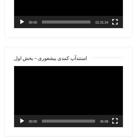
00:00
01:31:24
استندآپ کمدی بیشعوری – بخش اول
Video
Player
00:00
45:09