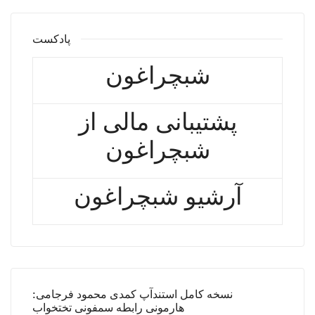
پادکست
شبچراغون
پشتیبانی مالی از
شبچراغون
آرشیو شبچراغون
نسخه کامل استندآپ کمدی محمود فرجامی:
هارمونی رابطه سمفونی تختخواب