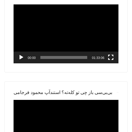
Video
Player
00:00
01:33:06
بی‌بی‌سی باز چی تو کله‌ته؟ استندآپ محمود فرجامی
Video
Player