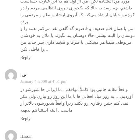
مورد من استفاده نکن. من از اول هم به اين عبارت حساسيت
داشتم، چه رسد به حالا که یکجوری نیروی انتظامی مردم را در
کوچه و خیابان ارشاد می‌کنه که آبروی ارشاد و نظم و مردمی را
برده.
من با همان قلم ضعیف و قاصرم گه گاهی نقد می‌کنم. همه را و
دوستان را البته بیشتر. حالا دوستان پند بگیرند یا ملال به خودشان
مربوطه. ضمنا هر مشکلی با ظرفا و ضخما داری سر جدت من
را قاطی نکن…
Reply
خدا
January 4, 2009 at 4:51 pm
واقعاً مقاله جالبی بود کاملاً موافقم.. ما ایرانی ها شورشو در
آوردیم…. یه روز میاد افغانی ها با ما این روز رو بیارن ولی فکر
نمی کنم جنین رفتاری رو بکنند زیرا واقعاً شعورشون بالاتر از
ماست.. البته استثنا هم بدیهیه
Reply
Hassan