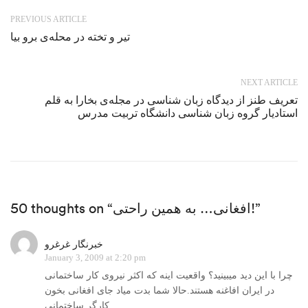
PREVIOUS ARTICLE
تیر و تخته در محله‌ی برو بیا
NEXT ARTICLE
تعریف طنز از دیدگاه زبان شناسی در مجله‌ی بخارا به قلم
استادیار گروه زبان شناسی دانشگاه تربیت مدرس
50 thoughts on “افغانی… به همین راحتی!”
خبرنگار غرغرو
January 3, 2009 at 2:20 pm
چرا با اين ديد ميبينيد؟ واقعيت اينه که اکثر نيروی کار ساختمانی
در ايران افاغنه هستند.حالا شما بدت مياد جای افغانی بخون
کارگر ساختمانی