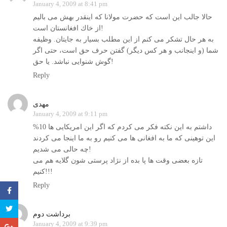
January 4, 2009 at 8:41 pm
حالا جالب این است كه حضرت مولانا كه اینقدر بهش می بالیم
از خاك افغانستان است!
به هر حال تشكر می كنم از این مطلب بسیار به جایتان. وظیفه
شما (و اینجانب و هر كس دیگر) گفتن حرف حق است، حتی اگر
گوش شنوایی نباشد. یا حق!
Reply
مهدی
January 4, 2009 at 9:11 pm
داشتم به این نکته فکر می کردم که اگر این امریکایی ها 10%
این توهینی که ما به افغانی ها می کنیم رو به ما اینجا می کردند
چه حالی می شدیم!
تازه بعضی وقت ها پا بده از نژاد پرستی شون گلایه هم می
کنیم!!!
Reply
برداشت دوم
January 4, 2009 at 9:39 pm