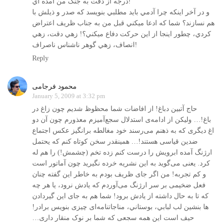
درجه از دقت به جنگ من آمده اي!
و در آخر اينكه چرا آدمي بايد مطلبي بنويسد كه صدر و ذيلش با
هم نسازند؟ شما كه ادعا ميكني قبل من به جناب ظريف اعتراض
كردي، چطور اينجا از اين حركت دفاع ميكني؟! زهي دقت، زهي
انصاف، زهي گوهر ناشناس ناصراف!
Reply
محمود فرجامی
January 5, 2009 at 3:32 pm
حاج آتبين دباغ! از افاضات شما محظوظ شديم چون زاغ در
باغ!… وليکن از ادامه‌ی استدلال سجع‌آميزم معذورم چون آن دو
اغ ديگری که به ذهنم می‌رسند خود مغالطه برانگيز عکس اجتماع
ضدين قياسی هستند!… همينقدر سخن کوتاه کنم که يحتمل
ارژنگ آمده ابرويش را درست کنم زده تخم (چشمش!) را هم له
کرد. يعنی می‌گويد به اين نشريه خرده نگيريد چون آماتور است
و کم تجربه! من اگر جای ظريف بودم به خاطر اين گفته چنان
فعل ضخيمی بر سر ارژنگ می‌آوردم که يادش نرود، يا هر چه
که تا به حال داشته از يادش برود! شما هم به جای اين گيردادن
ها بنشين لب لبابي، بوستاني، مناجاتنامه‌ای چيزی بنويس برادر!
حيف است اين همه سجعی که شما بر نوک منقار داری…