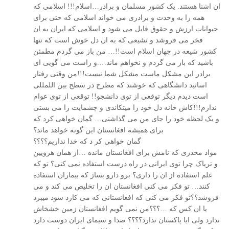
ان اشنا هستند. يک کشور مسلمان و برادر…اسلام!!! اسلامی که
همه را به وحدت و برادری می خواند اسلامی که حتی برای
حيوانات ارزش و حقوق قايل می شود و اسلامی که ايران به ان
فخر می فروشد و تشيعی که به ان دل خوش است که تنها
کشور شيعه در جهان اسلام است!!… من باز می گردم مطمئن
باشيد که باز می گردم و نخواهم ماند….و راست می گويی ای
برادر اين مشکل ماست مشکل شما نيست!!!من وقتی رفتار
اساتيد دانشگاهی که خوشند که مطرح در سطح بين اللمللی
است ديدم ديگر توقعی از توی دانشجو!! توقعی از توی عوام
ندارم!!!کاش خانه دل خود را ميتکاندی و چشمايت را می بستی
و يک لحظه خود را جای من می گذاشتی… گمان خواهی کرد که
برای هميشه افغانستان اين گونه خواهد ماند؟
گمان خواهی کر د که خدا نداريم؟؟؟؟
مواد مخدری که نامش برای افغانستان مانده …از همان هرويين
و ترياک چرا توی ايرانی در راه درست استفاده نمی کنی؟ تو که
علم استفاده از ان را داری؟ برو دارو بساز که بيماران استفاده
کنند… تو فکر می کنی افغانستان ان را تخليص می کند و می
فروشد؟؟تو فکر می کنی که افغانستانی که می کارد سود ميبرد
يا ان کس که …؟؟؟من نمی گويم افغانستان زمين خشخاش
ندارد ولی ايا پاکستان ندارد؟؟؟؟ صدا و سيمای ايران دوست دارد