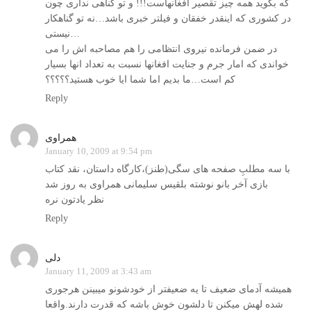
که بگويد همه چيز تقصير افغانهاست!!! و تو گناهی نداری چون
در کشوری که اينقدر خفقان و فيلتر خبری باشد…نه تو گناهکار
نيستی…
در ضمن فرمانده نيروی انتظامی را هم مصاحبه اش را می
خواندی که امار جرم و جنايت افغانها نسبت به تعداد انها بسيار
کم است…ما بديم اما شما ايا خوب هستيد؟؟؟؟؟
Reply
همراوی
January 10, 2009 at 9:54 pm
با سه مطلبِ صفحه های سگی(طنز)،کارگاه داستان، نقد کتاب
بازی آخر بانو نوشته بلقیس سلیمانی همراوی به روز شد
نظر یادتون نره
Reply
دلی
January 11, 2009 at 3:43 am
همیشه آدمای ضعیف تا یه ضعیفتر از خودشونو میبینن هرجوری
شده لهش میکنن تا دلشون خوش باشه که قدرت دارند.واقعا