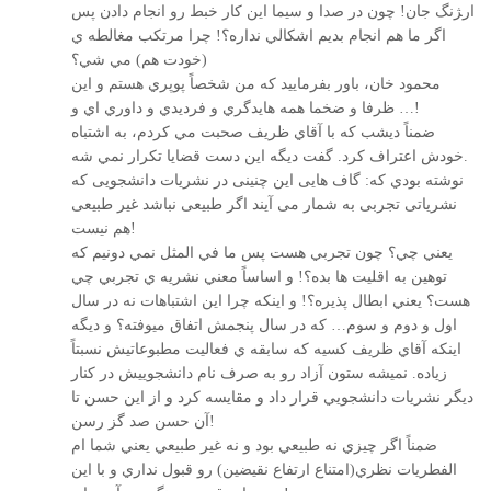
ار‍ژنگ جان! چون در صدا و سيما اين كار خبط رو انجام دادن پس
اگر ما هم انجام بديم اشكالي نداره؟! چرا مرتكب مغالطه ي
(خودت هم) مي شي؟
محمود خان، باور بفرماييد كه من شخصاً پوپري هستم و اين
ظرفا و ضخما همه هايدگري و فرديدي و داوري اي و …!
ضمناً ديشب كه با آقاي ظريف صحبت مي كردم، به اشتباه
خودش اعتراف كرد. گفت ديگه اين دست قضايا تكرار نمي شه.
نوشته بودي كه: گاف هایی این چنینی در نشریات دانشجویی که
نشریاتی تجربی به شمار می آیند اگر طبیعی نباشد غیر طبیعی
هم نیست!
يعني چي؟ چون تجربي هست پس ما في المثل نمي دونيم كه
توهين به اقليت ها بده؟! و اساساً معني نشريه ي تجربي چي
هست؟ يعني ابطال پذيره؟! و اينكه چرا اين اشتباهات نه در سال
اول و دوم و سوم… كه در سال پنجمش اتفاق ميوفته؟ و ديگه
اينكه آقاي ظريف كسيه كه سابقه ي فعاليت مطبوعاتيش نسبتاً
زياده. نميشه ستون آزاد رو به صرف نام دانشجوييش در كنار
ديگر نشريات دانشجويي قرار داد و مقايسه كرد و از اين حسن تا
آن حسن صد گز رسن!
ضمناً اگر چيزي نه طبيعي بود و نه غير طبيعي يعني شما ام
الفطريات نظري(امتناع ارتفاع نقيضين) رو قبول نداري و با اين