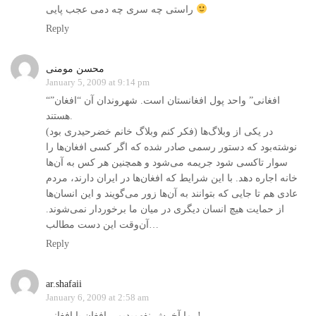
راستی چه سری چه دمی عجب پايی
Reply
محسن مومنی
January 5, 2009 at 9:14 pm
“افغانی” واحد پول افغانستان است. شهروندان آن “افغان”
هستند.
در یکی از وبلاگ‌ها (فکر کنم وبلاگ خانم خضرحیدری بود)
نوشته‌بود که دستور رسمی صادر شده که اگر کسی افغان‌ها را
سوار تاکسی شود جریمه می‌شود و همچنین هر کس به آن‌ها
خانه اجاره دهد. با این شرایط که افغان‌ها در ایران دارند، مردم
عادی هم تا جایی که بتوانند به آن‌ها زور می‌گویند و این انسان‌ها
از حمایت هیچ انسان دیگری در میان ما برخوردار نمی‌شوند.
آن‌وقت این دست مطالب…
Reply
ar.shafaii
January 6, 2009 at 2:58 am
ما آخرش نفهمیدیم…افغان یا افغانی..!