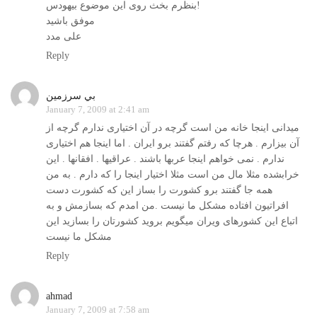
بنظرم بخث روی این موضوع بیهودس!
موفق باشید
علی مدد
Reply
بي سرزمين
January 7, 2009 at 2:41 am
ميدانی اينجا خانه من است گرچه در آن اختياری ندارم گرچه از
آن بيزارم . هرچا که رفتم گفتند برو ايران . اما اينجا هم اختياری
ندارم . نمی خواهم اينجا عربها باشند . عراقيها . افقانها . اين
خرابشده مثلا مال من است مثلا اختيار اينجا را که دارم . به من
همه جا گفتند برو کشورت را بساز اين که کشورت دست
افراتيون افتاده مشکل ما نيست .من امدم که بسازمش و به
اتباع اين کشورهای ويران ميگويم برويد کشورتان را بسازيد اين
مشکل ما نيست
Reply
ahmad
January 7, 2009 at 7:58 am