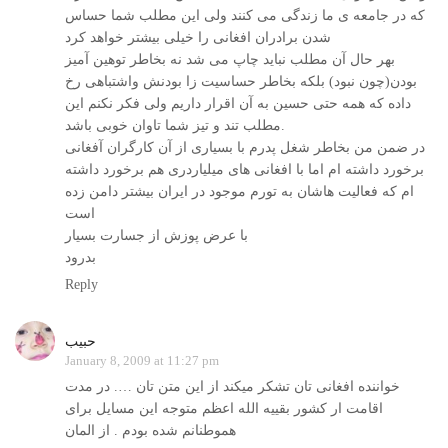
که در جامعه ی ما زندگی می کنند ولی اين مطلب شما حساس
شدن برادران افغانی را خیلی بیشتر خواهد کرد
بهر حال آن مطلب نبايد چاپ می شد نه بخاطر توهين آميز
بودن(چون نبود) بلکه بخاطر حساسيت زا بودنش واشتباهی رخ
داده که همه حتی حسين به آن اقرار داريم ولی فکر نکنم اين
مطلب تند و تيز شما تاوان خوبی باشد.
در ضمن من بخاطر شغل پدرم با بسياری از آن کارگران آفغانی
برخورد داشته ام اما با افغانی های ميلياردری هم برخورد داشته
ام که فعالیت هاشان به تورم موجود در ايران بيشتر دامن زده
است
با عرض پوزش از جسارت بسيار
بدرود
Reply
حبيب
January 8, 2009 at 11:27 pm
خواننده افغانی تان تشکر میکند از این متن تان …. در مدت
اقامت ار کشور بقییه الله اعظم متوجه این مسایل برای
هموطنانم شده بودم . از المان