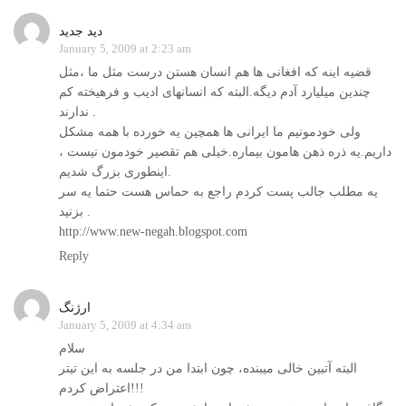
دید جدید
January 5, 2009 at 2:23 am
قضیه اینه که افغانی ها هم انسان هستن درست مثل ما ،مثل
چندین میلیارد آدم دیگه.البته که انسانهای ادیب و فرهیخته کم
ندارند .
ولی خودمونیم ما ایرانی ها همچین یه خورده با همه مشکل
داریم.یه ذره ذهن هامون بیماره.خیلی هم تقصیر خودمون نیست ،
اینطوری بزرگ شدیم.
یه مطلب جالب پست کردم راجع به حماس هست حتما یه سر
بزنید .
http://www.new-negah.blogspot.com
Reply
ارژنگ
January 5, 2009 at 4:34 am
سلام
البته آتبين خالی ميبنده، چون ابتدا من در جلسه به اين تيتر
اعتراض كردم!!!