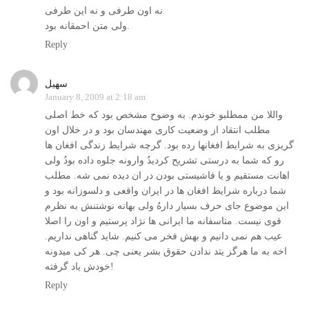
نه اون طرفی و نه این طرفی
ولی متن احمقانه بود.
Reply
سهیل
January 8, 2009 at 2:18 am
واللا من ممطلبو خوندم. به وضوح مشخص بود که خط اصلی
مطلب انتقاد از وضعيت کاری مهندسان بود و در خلال اون
گريزی به شرايط افغانها رده بود. گرچه شرايط زندگی افغان ها
رو که شما به درستی تشريح کرديدُ وارونه جلوه داده بودُ ولی
اهانت مستقيم و يا فاشيستی بودن در ان ديده نمی شه. مطلب
شما درباره شرايط افغان ها در ايران واقعی و دلسوزانه بود و
اين موضوع جای حرف بسيار دارهُ ولی بهانه نوشتنش به نظرم
قوی نيست. متاسفانه ما ايرانی ها نژاد پرستيم و اون را اصلا
عيب هم نمی دانيم و بهش فخر می کنيم. شايد گناهی نداريم.
اخه به ما هرگز يتد ندادن حقوق بشر يعنی چی. هر کی ميدونه
خودش ياد گرفته!
Reply