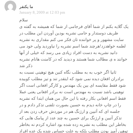
ما يکنفر
January 8, 2009 at 12:03 pm
سلام
يک گلايه بکنم از شما آقای فرجامی از شما که هميشه به گفته ی
ظريف دوستدار و حامی نشريه بودين آوردن اين مطلب در
سايت مشهور و پر خواننده تان فکر می کنم مقداری به نشریه
لطمه خواهدزد!هرچند شما اسم نشریه را نیاوردید ولی خود می
دانید نشریه به دست افراد زیادی می رسد که خیلی از آنها
خوانند ه ی مطالب شما هستند و دیدید که در کامنت هانام نشریه
ذکر شد
ثانيا اگر خوب به به مطلب نگاه کنين هيچ توهينی نسبت به
برادران افغان ديده نمی شود که ایتقدر تند و تیز مطلب کوبیده
شود فقط مقايسه ای بين يک مهندس و کارگر افغانی است اگر
توهینی باشد نسبت به مهندس است نه برادر افغانی يعنی عملا
فقط اسم افغانی بکار رفته با این حال من همان ابتدا که نشريه
را در چاپ خانه ديدم به حسين بصورت تلفنی تذکر دادم و در
جلسه ای که آتبين و ارژنگ هم در موردش حرف زدن بعد از
تذکر آتبین و ارژنگ برای حسین به چند عدد از پيامک هايی که
بخاطر اين مطلب به نشريه زده شده بود اشاره کردم نه بخاطر
توهين آميز بودن مطلب بلکه به علت حساس شده يک عده افراد