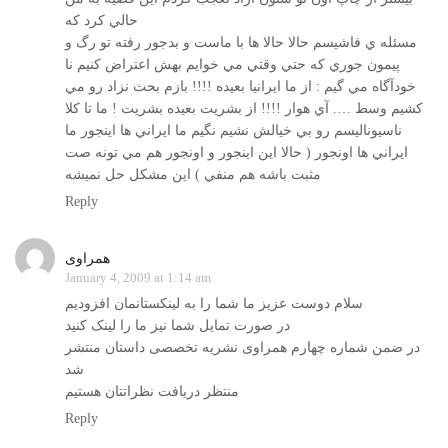
حالي كرد كه
مسئله ي فاشيسم حالا حالا ها با ماست و بدجور رفته تو رگ و
پيمون جوري كه حتي وقتي مي خوايم بهش اعتراض كنيم نا
خودآگاه مي گيم : از ما ايرانيا بعيده !!!! بازم بحث نزاد رو مي
كشيم وسط …. آي هوار !!!! از بشريت بعيده بشريت ! ما تا كلا
ناسيوناليسم رو بي خيالش نشيم نگيم ما ايراني ها اينجور ما
ايراني ها اونجور ( حالا اين اينجور و اونجور هم مي تونه صت
مثبت باشه هم منفي ) اين مشكل حل نميشه
Reply
همراوی
January 4, 2009 at 1:14 am
سلام دوست عزیز ما شما را به لینکستانمان افزودیم
در صورت تمایل شما نیز ما را لینک کنید
در ضمن شماره چهارم همراوی نشریه تخصصی داستان منتشر
شد
منتظر دریافت نظراتتان هستیم
Reply