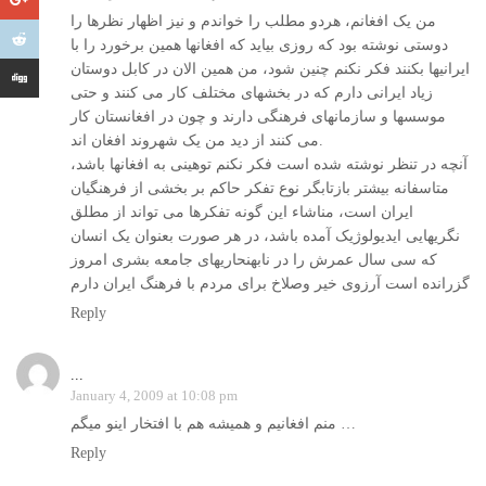
من یک افغانم، هردو مطلب را خواندم و نیز اظهار نظرها را
دوستی نوشته بود که روزی بیاید که افغانها همین برخورد را با
ایرانیها بکنند فکر نکنم چنین شود، من همین الان در کابل دوستان
زیاد ایرانی دارم که در بخشهای مختلف کار می کنند و حتی
موسسها و سازمانهای فرهنگی دارند و چون در افغانستان کار
می کنند از دید من یک شهروند افغان اند.
آنچه در تنظر نوشته شده است فکر نکنم توهینی به افغانها باشد،
متاسفانه بیشتر بازتابگر نوع تفکر حاکم بر بخشی از فرهنگیان
ایران است، مناشاء این گونه تفکرها می تواند از مطلق
نگریهایی ایدیولوژیک آمده باشد، در هر صورت بعنوان یک انسان
که سی سال عمرش را در نابهنحاریهای جامعه بشری امروز
گزرانده است آرزوی خیر وصلاخ برای مردم با فرهنگ ایران دارم
Reply
...
January 4, 2009 at 10:08 pm
منم افغانیم و همیشه هم با افتخار اینو میگم …
Reply