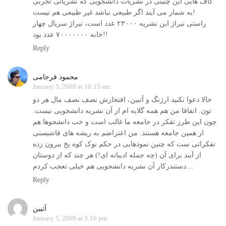
گاف هایی این چنینی در نشریات دانشجویی که نشریاتی تجربی
به شمار می آیند اگر طبیعی نباشد غیر طبیعی هم نیست!
راستی تيراژ اين نشريه ۲۳۰۰۰ عدد است، تيراژ سريال چهار
خانه ۷۰۰۰۰۰۰۰ عدد بود!!
Reply
محمود فرجامی
January 5, 2009 at 10:15 am
حالا دعوا نکنید ارژنگ و آتبین، افتخارش نصف نصف مال هر دو
تون. اتفاقا من هم همه گلایه ام از آن نشریه دانشجویی نیست.
چون این طرز تفکر در جامعه ما غالب است و خب دانشجوها هم
از همین جامعه هستند. من اعتراضم به ریشه های فاشیستی
تفکراتی ست که چنین نمودهایی در حکم نوک کوه یخ بیرون زده
از آبند برای آن (چه جمله ادیبانه ای!) هر چند که از دوستان
دستندرکار آن نشریه دانشجویی هم خیلی تعجب کردم…
Reply
آتبين
January 5, 2009 at 3:16 pm