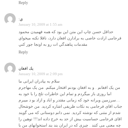
Reply
:ي
January 10, 2009 at 1:55 am
حداقل حسن چاپ اين متن اين بود که همه فهميدن محمود
فرجامی ارادت خاصی به برادارن افغان دارد، ناقلا نكنه ميخواي
مقدمات پناهندگي ات رو به اونجا جور كني
Reply
يك افغان
January 10, 2009 at 2:09 pm
سلام به بيادران ايرانی ما
من یک افغانم . و به افغان بودنم افتخار میکنم. من یک مهاجرم
اما روزی باز میگردم و تمام این خاطرات تلخ را با خود به
سرزمین ویرانه خود که زمانی مقتدر و اباد و ازاد بو د میبرم…
جناب اقای فرجامی به نکات ظريفی اشاره کرديد. من خوشحال
شدم از متنی که نوشته کرديد. نمی دانم دوستانی که می گويند
اقای فرجامی حساسيت بيش از حد به خرج داده اند!!! توهين را
چه معنی می کنند . چيزی که در ايران بند بند استخوانهای من با