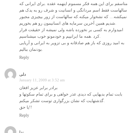
متاسفم برای این همه فکر مسموم اینهمه عقده .برای ایرانی که
سالهاست فقط اسم مردانگی و انسانیت و شرف رو به یدک هم
نمیکشه… که نشخوار میکنه.که سالهاست از زور بیچیزی مجبور
شدیم همین آخرین سرمایه های انسانیمون رو هم بخوریم.
امیدوارم به کسی بر نخورده باشه ولی نمیشه از حقیقت فرار
کرد .همه ما ایرانییم و خودمونو خوب میشناسیم.
به امید روزی که باز هم صادقانه و بی تزویر به ایرانی و آریایی
بودنمان ببالیم.
Reply
دلی
January 11, 2009 at 3:52 am
برادر برابر عزیز افغان
بابت تمام بديهايی که ديدی عذر خواهی و برای تمام سکوتها و
گذشتهایت که نشان بزرگواری توست تشکر ميکنم.
يا حق!!
Reply
ندا