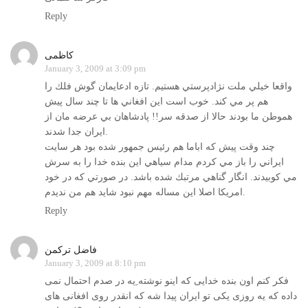
Reply
کاظمی
January 3, 2009 at 3:09 pm
واقعا خيلي ملت نژادپرستي هستيم. تازه ادعايمان گوش فلك را
هم پر مي كند. خوب است اين افغاني ها تا چند سال پيش
هموطن ما بودند حالا از صدقه سر!! پادشاهان بي عرضه مان از
ايران جدا شدند.
چند وقت پيش كه اباما هم رئيس جمهور شده بود هر سايت
ايراني را باز مي كردم مدام سياهي اين بنده خدا را به سرش
مي كوبيدند. انگار گناهي مرتبك شده باشد. در صورتي كه در خود
امريكا اصلا اين مساله مهم نبود شايد هم من نديدم.
Reply
فاضل تركمن
January 3, 2009 at 8:10 pm
فکر کنم اون بنده خدايی که اينو نوشته ِيه در صدم احتمال نمی
داده که يه روزی يکی تو ايران پيدا شه که انقدر روی افغانی های