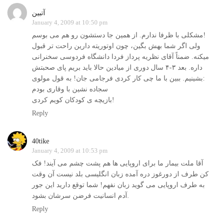
آتبین
January 4, 2009 at 10:50 pm
مشکلی با ظرفا ندارم. از همین جا دستشون رو هم می بوسم!
ولی اگر شما بهش بگین، چون اوتوریته دارین راحت تر قبول
میکنه. ضمناً آقای نظریه پرداز فردا دانشگاه فردوسی سخنرانی
داره. بعد ۳-۴ سال دوری از میادین حالا باید بریم پای صحبتش
بشینیم. ببین با ما چی کار کردی فرجامی جان! به قول مولوی:
سجاده نشین با وقاری بودم
بازیچه ی کودکان کویم کردی!
Reply
40tike
January 4, 2009 at 10:53 pm
آقا ملت بیمار ما برای اروپایی ها هم پشت چشم می آیند! فک
کن طرف از دورغوز دره آمده زبان انگلیسی بلد نیست آن وقت
به طرف اروپایی می گوید زبان نفهم! شما توقع دارید این جور
آدم انسانیت فرضن سرشان بشود.
Reply