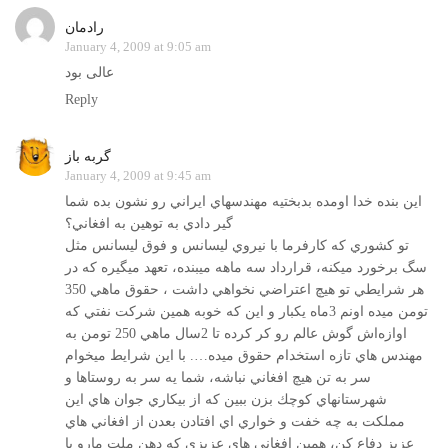
رادمان
January 4, 2009 at 9:05 am
عالی بود
Reply
گربه باز
January 4, 2009 at 9:45 am
اين بنده خدا اومده بدبختيه مهندسهاي ايراني رو نشون بده شما
گير دادي به توهين به افغاني؟
تو كشوري كه كارفرما با نيروي ليسانس و فوق ليسانس مثل
سگ برخورد ميكنه، قرارداد سه ماهه ميبنده، تعهد ميگيره كه در
هر شرايطي تو هيچ اعتراضي نخواهي داشت ، حقوق ماهي 350
تومن ميده اونم 3ماه يكبار و اين كه خوبه همين شركت نفتي كه
اوازه‌اش گوش عالم رو كر كرده تا 2سال ماهي 250 تومن به
مهندس هاي تازه استخدام حقوق ميده…. با اين شرايط ميخوام
سر به تن هيچ افغاني نباشه، شما يه سر به روستاها و
شهرستانهاي كوچك بزن ببين كه از بيكاري جوان هاي اين
مملكت به چه خفت و خواري اي افتادن بعدن از افغاني هاي
عزيز دفاع كن، همين افغاني هاي عزيزي كه دهن ملت مارو با