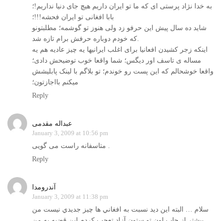
به خدا نژاد پرستی ای که ما تو ایران داریم هیچ جای دنیا نداریم!؛
بابا افغانی تو ایران فحشه!!!؛
شاید ده سال پیش این حرفو زد ولی هنوز تو گوشمه؛ مطلبتونو
که خودم دوباره حرفش برام تازه شد.
اینکه زجر کشیدن افعانیا برای اغلب ایرانیها یه چیز عادیه هم یه
مساله ی تاسف اور دیگس؛ شما واقعا خوب توضیحش دادی؛
واقعا خوشحالم که این پست رو خوندم؛ تو بلاگم با لینک پابلیشش
میکنم بااجازتون؛
Reply
عبداله مقدمی
January 3, 2009 at 10:56 pm
متاسفانه راست می گویی .
Reply
آندرومدا
January 3, 2009 at 11:38 pm
سلام … البته اين ديد نسبت به افغاني ها چيز جديدي نيست من
بيشتر از چاپ اون تو ستون آزاد تعجب كردم اين قضيه به من