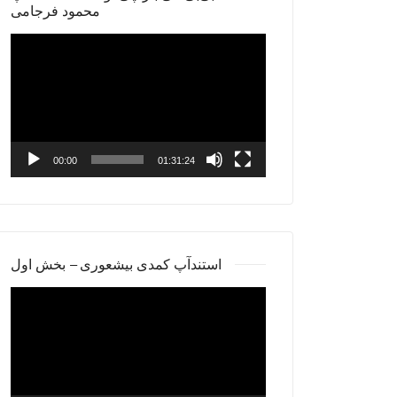
محمود فرجامی
Video
Player
00:00
01:31:24
استندآپ کمدی بیشعوری – بخش اول
Video
Player