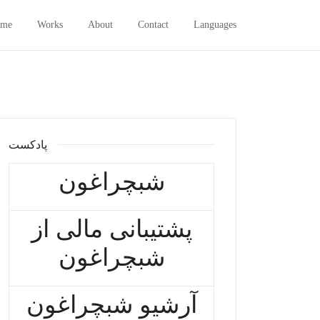
me
Works
About
Contact
Languages
پادکست
شبچراغون
پشتیبانی مالی از
شبچراغون
آرشیو شبچراغون