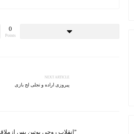
0
Points
NEXT ARTICLE
پیروزی اراده و تجلی لج بازی
2 thoughts on “انقلاب روحی پوتین پس ازملاقات با رهبر معظم انقلاب”