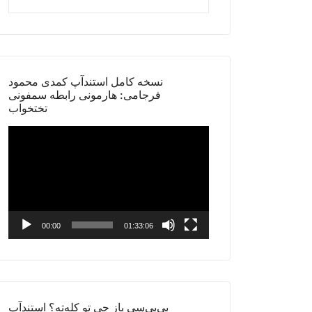
نسخه کامل استندآپ کمدی محمود
فرجامی: هارمونی رابطه سمفونی
تختخواب
Video
Player
00:00
01:33:06
بی‌بی‌سی باز چی تو کله‌ته؟ استندآپ