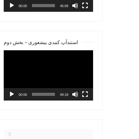
00:00
45:09
استندآپ کمدی بیشعوری – بخش دوم
Video
Player
00:00
49:18