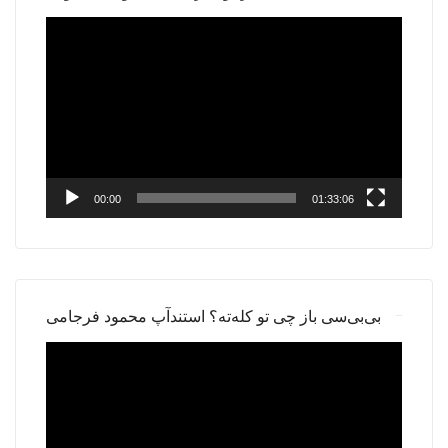
Video
Player
00:00
01:33:06
بی‌بی‌سی باز چی تو کله‌ته؟ استندآپ محمود فرجامی
Video
Player