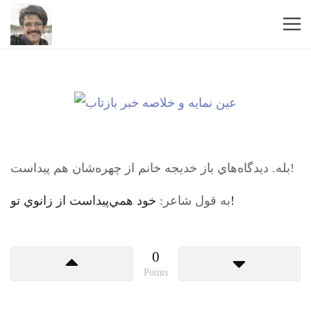
بله. ديدگاه‌هاي باز خديجه خانم از چهره‌شان هم پيداست!
خود همي‌پيداست از زانوي تو!
به قول شاعر:
0
Points