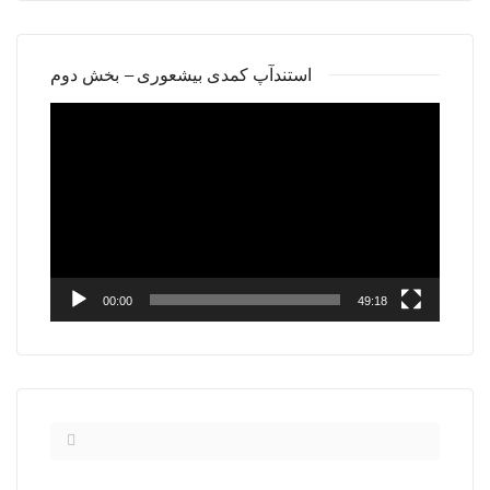
استندآپ کمدی بیشعوری – بخش دوم
Video
Player
00:00
49:18