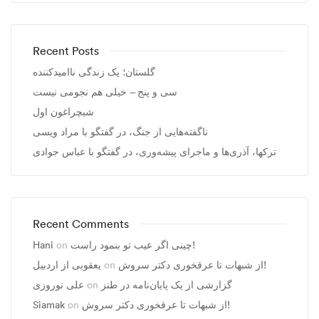
Recent Posts
گلستان؛ یک زندگی ناامیدکننده
سی و پنج – خیلی هم نجومی نیست
شبچراغون اول
ناگفته‌هایی از جنگ، در گفتگو با مراد ویسی
ترکها، آذری‌ها و ماجرای پیشه‌وری، در گفتگو با عباس جوادی
Recent Comments
Hani
on
چینی اگر عیب تو بنمود راست!
یعقوبی از اردبیل
on
از شبهات تا عرقخوری دکتر سروش!
علی نوروزی
on
گزارشی از یک پایان‌نامه در طنز
Siamak
on
از شبهات تا عرقخوری دکتر سروش!