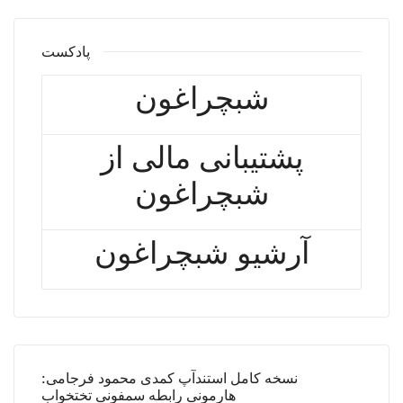
پادکست
شبچراغون
پشتیبانی مالی از
شبچراغون
آرشیو شبچراغون
نسخه کامل استندآپ کمدی محمود فرجامی:
هارمونی رابطه سمفونی تختخواب