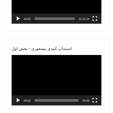
00:00
01:31:24
استندآپ کمدی بیشعوری – بخش اول
Video
Player
00:00
45:09