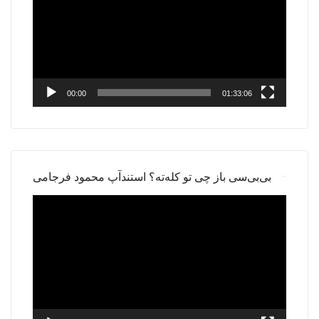
00:00
01:33:06
بی‌بی‌سی باز چی تو کله‌ته؟ استندآپ محمود فرجامی
Video
Player