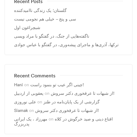
Recent Posts
گلستان؛ یک زندگی ناامیدکننده
سی و پنج – خیلی هم نجومی نیست
شبچراغون اول
ناگفته‌هایی از جنگ، در گفتگو با مراد ویسی
ترکها، آذری‌ها و ماجرای پیشه‌وری، در گفتگو با عباس جوادی
Recent Comments
Hani
on
چینی اگر عیب تو بنمود راست!
یعقوبی از اردبیل
on
از شبهات تا عرقخوری دکتر سروش!
علی نوروزی
on
گزارشی از یک پایان‌نامه در طنز
Siamak
on
از شبهات تا عرقخوری دکتر سروش!
مهرزاد ، يک ايرانی
on
اقناع دینی و صید خرگوش در کلاه
پدربزرگ