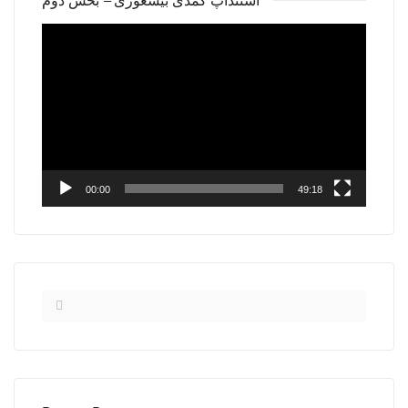
استندآپ کمدی بیشعوری – بخش دوم
Video
Player
00:00
49:18