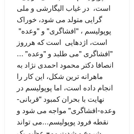
است، در غیاب الیگارشی و ملی
گرایی متولد می شود، خوراک
پوپولیسم ، "افشاگری" و "وعده"
است،‌ اژدهایی است که هرروز
"افشاگری "می طلبد و "وعده" …
انصافا دکتر محمود احمدی نژاد به
ماهرانه ترین شکل،‌ این کار را
انجام داده است،‌ اما پوپولیسم در
نهایت با بحران کمبود "قربانی-
وعده-افشاگری" مواجه می شود و
نقطه فرود پوپولیسم…می تواند
شروع و شدت موج عظیم یک