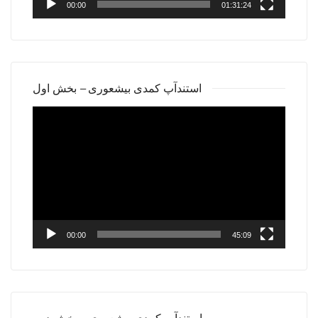
00:00
01:31:24
استندآپ کمدی بیشعوری – بخش اول
Video
Player
00:00
45:09