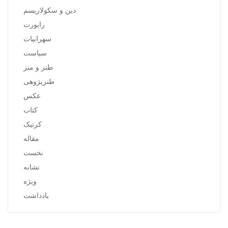
دین و سکولاریسم
راپورت
سهرابیات
سیاست
طنز و منز
طنزپژوهی
عکس
کتاب
کرتیک
مقاله
نخست
نشانه
ویژه
یادداشت