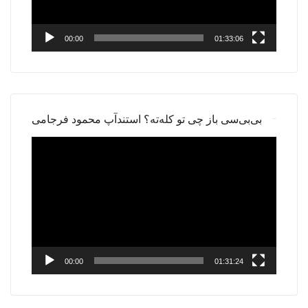
00:00
01:33:06
بی‌بی‌سی باز چی تو کله‌ته؟ استندآپ محمود فرجامی
Video
Player
00:00
01:31:24