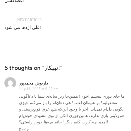
عصاکشی!
NEXT ARTICLE
علی اژدها می شود!
5 thoughts on “تبهکار!”
داريوش محمدپور
July 11, 2005 at 9:27 pm
ما جای دوری نيستيم اخوی! همين‌جا زير سايه‌ی شما با دعاگويی
مشغوليم! بر شيطان لعنت! هی دهان‌ام را باز می‌کنم چيزی
بگويم،‌ دل‌ام نمی‌آيد. آخر با وجود اين‌که هيچ عرق قوم‌پرستی و
هم‌ولايتی بازی ندارم، همين‌جوری الکی از توی مشهدی خوش‌ام
آمده. چه کارت کنيم ديگر! خانم بچه‌ها خوبن راستی؟!
Reply