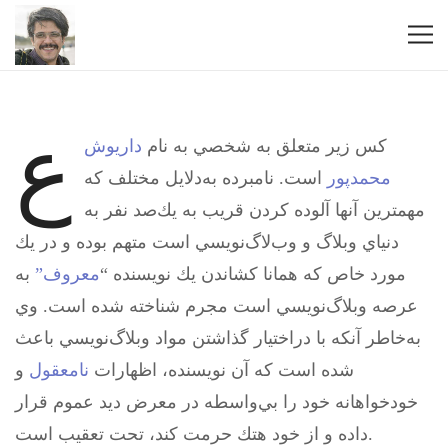
ع
كس زير متعلق به شخصي به نام
داريوش
محمدپور
است. نامبرده به‌دلايل مختلف كه
مهمترين آنها آلوده كردن قريب به يك‌صد نفر به
دنياي وبلاگ و وب‌لاگ‌نويسي است متهم‌ بوده و در يك
مورد خاص كه همانا كشاندن يك نويسنده “
معروف”
به
عرصه وبلاگ‌نويسي است مجرم شناخته شده است. وي
به‌خاطر آنكه با دراختيار گذاشتن مواد وبلاگ‌نويسي باعث
شده است كه آن نويسنده، اظهارات
نامعقول
و
خودخواهانه خود را بي‌واسطه در معرض ديد عموم قرار
داده و از خود هتك حرمت كند، تحت تعقيب است.