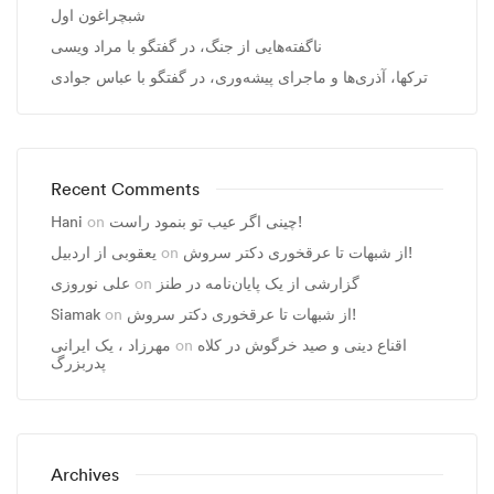
شبچراغون اول
ناگفته‌هایی از جنگ، در گفتگو با مراد ویسی
ترکها، آذری‌ها و ماجرای پیشه‌وری، در گفتگو با عباس جوادی
Recent Comments
Hani
on
چینی اگر عیب تو بنمود راست!
یعقوبی از اردبیل
on
از شبهات تا عرقخوری دکتر سروش!
علی نوروزی
on
گزارشی از یک پایان‌نامه در طنز
Siamak
on
از شبهات تا عرقخوری دکتر سروش!
مهرزاد ، يک ايرانی
on
اقناع دینی و صید خرگوش در کلاه
پدربزرگ
Archives