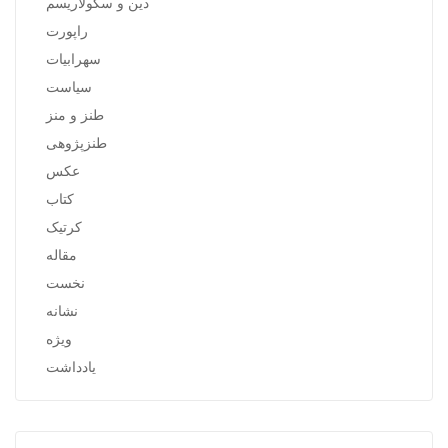
دین و سکولاریسم
راپورت
سهرابیات
سیاست
طنز و منز
طنزپژوهی
عکس
کتاب
کرتیک
مقاله
نخست
نشانه
ویژه
یادداشت