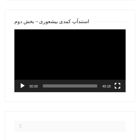
استندآپ کمدی بیشعوری – بخش دوم
Video
Player
00:00
49:18