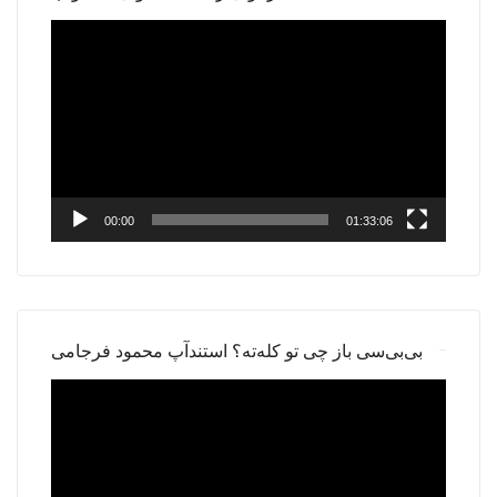
Video
Player
00:00
01:33:06
بی‌بی‌سی باز چی تو کله‌ته؟ استندآپ محمود فرجامی
Video
Player