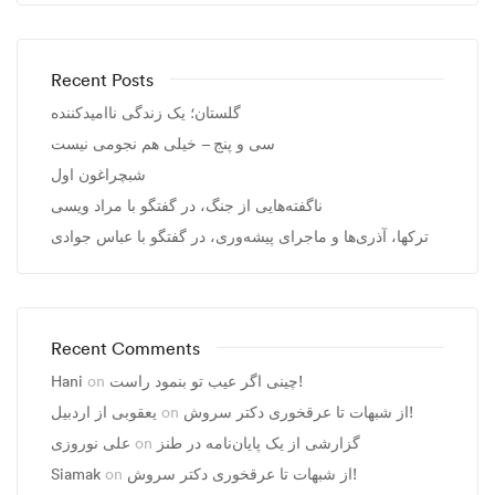
Recent Posts
گلستان؛ یک زندگی ناامیدکننده
سی و پنج – خیلی هم نجومی نیست
شبچراغون اول
ناگفته‌هایی از جنگ، در گفتگو با مراد ویسی
ترکها، آذری‌ها و ماجرای پیشه‌وری، در گفتگو با عباس جوادی
Recent Comments
Hani
on
چینی اگر عیب تو بنمود راست!
یعقوبی از اردبیل
on
از شبهات تا عرقخوری دکتر سروش!
علی نوروزی
on
گزارشی از یک پایان‌نامه در طنز
Siamak
on
از شبهات تا عرقخوری دکتر سروش!