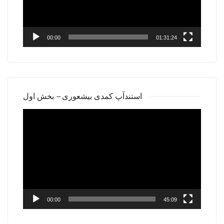
00:00
01:31:24
استندآپ کمدی بیشعوری – بخش اول
Video
Player
00:00
45:09