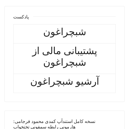
پادکست
شبچراغون
پشتیبانی مالی از
شبچراغون
آرشیو شبچراغون
نسخه کامل استندآپ کمدی محمود فرجامی:
هارمونی رابطه سمفونی تختخواب