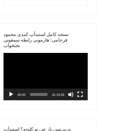
نسخه کامل استندآپ کمدی محمود
فرجامی: هارمونی رابطه سمفونی
تختخواب
Video
Player
00:00
01:33:06
بی‌بی‌سی باز چی تو کله‌ته؟ استندآپ