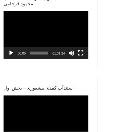
محمود فرجامی
Video
Player
00:00
01:31:24
استندآپ کمدی بیشعوری – بخش اول
Video
Player