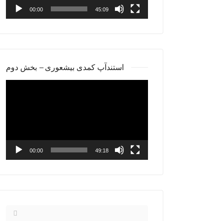
00:00
45:09
استندآپ کمدی بیشعوری – بخش دوم
Video
Player
00:00
49:18