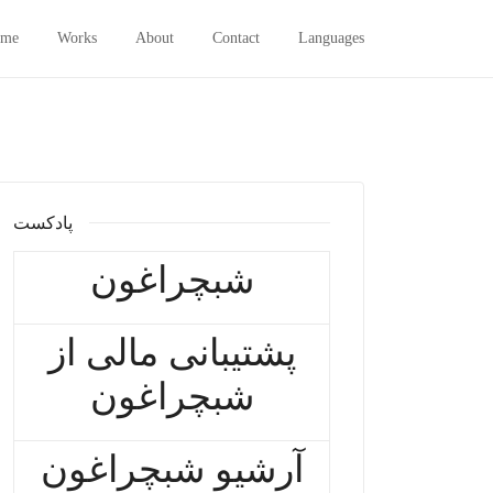
me
Works
About
Contact
Languages
پادکست
شبچراغون
پشتیبانی مالی از
شبچراغون
آرشیو شبچراغون