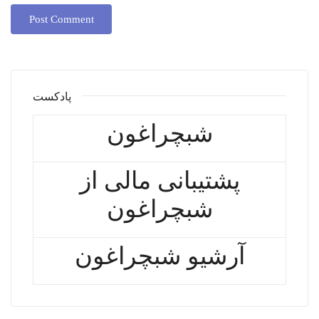
پادکست
شبچراغون
پشتیبانی مالی از
شبچراغون
آرشیو شبچراغون