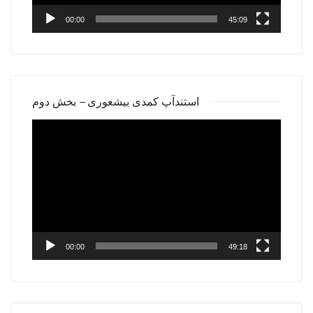
00:00
45:09
استندآپ کمدی بیشعوری – بخش دوم
Video
Player
00:00
49:18