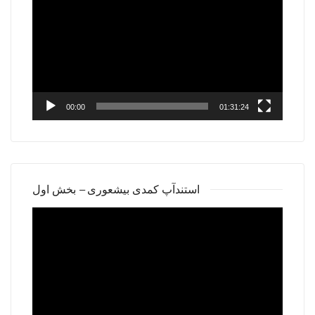
Player
00:00
01:31:24
استندآپ کمدی بیشعوری – بخش اول
Video
Player