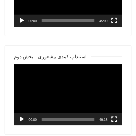
00:00
45:09
استندآپ کمدی بیشعوری – بخش دوم
Video
Player
00:00
49:18