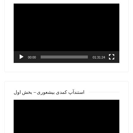
Video
Player
00:00
01:31:24
استندآپ کمدی بیشعوری – بخش اول
Video
Player