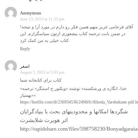
Anonymous
June 13, 2013 at 11:55 pm
آقای فرجامی عزیز منهم همین فکر رو دارم در مورد آرا و نتیجه!
در ضمن بابت ترجمه کتاب بیشعوری ازتون سپاسگزارم. این
کتاب خیلی به من کمک کرد.
Reply
اصغر
August 5, 2013 at 5:05 pm
کتاب برای کتابخانه شما
«خدا، انگاره ی ورشکسته» نوشته «ویکتور ج استنگر» ترجمه
«بهمنیار«
https://hotfile.com/dl/236934536/2496ffc/Khoda_Varshekaste.pdf.h
شگردها امکانها و محدودیتهای بحث با بنیادگرایان
اثر هوبرت شلايشرت
http://rapidshare.com/files/598758230/Bonyadgaraia