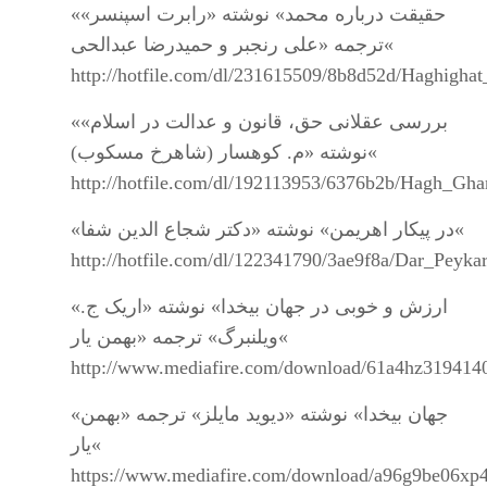
«حقیقت درباره محمد» نوشته «رابرت اسپنسر»
ترجمه «علی رنجبر و حمیدرضا عبدالحی«
http://hotfile.com/dl/231615509/8b8d52d/Haghigh
«بررسی عقلانی حق، قانون و عدالت در اسلام»
نوشته «م. کوهسار (شاهرخ مسکوب)«
http://hotfile.com/dl/192113953/6376b2b/Hagh_Gha
«در پیکار اهریمن» نوشته «دکتر شجاع الدین شفا«
http://hotfile.com/dl/122341790/3ae9f8a/Dar_Peyk
«ارزش و خوبی در جهان بیخدا» نوشته «اریک ج.
ویلنبرگ» ترجمه «بهمن یار«
http://www.mediafire.com/download/61a4hz319414
«جهان بیخدا» نوشته «دیوید مایلز» ترجمه «بهمن
یار«
https://www.mediafire.com/download/a96g9be06xp4