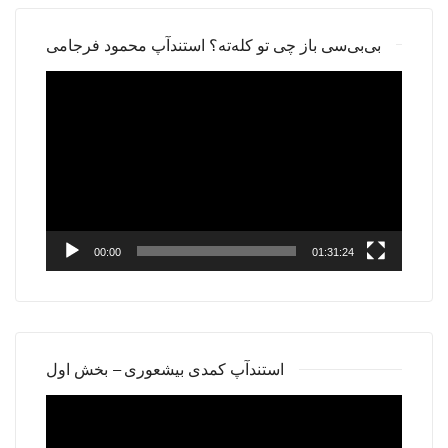
بی‌بی‌سی باز چی تو کله‌ته؟ استندآپ محمود فرجامی
Video
Player
00:00
01:31:24
استندآپ کمدی بیشعوری – بخش اول
Video
Player