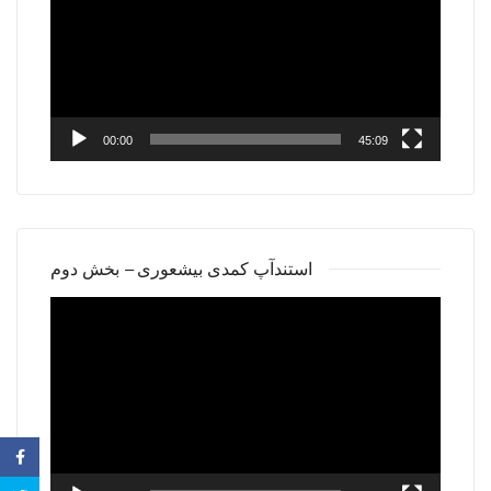
00:00
45:09
استندآپ کمدی بیشعوری – بخش دوم
Video
Player