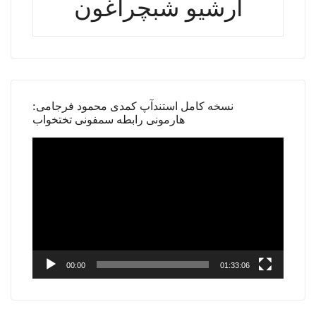
آرشیو شبچراغون
نسخه کامل استندآپ کمدی محمود فرجامی:
هارمونی رابطه سمفونی تختخواب
Video
Player
00:00
01:33:06