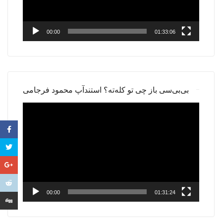
00:00
01:33:06
بی‌بی‌سی باز چی تو کله‌ته؟ استندآپ محمود فرجامی
Video
Player
00:00
01:31:24