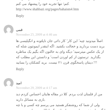
کنم؛ تنها تجربه خود را پيشنهاد می کنم.
http://www.shahbazi.org/pages/bahaism4.htm
Reply
قمی
November 25, 2009 at 4:46 am
اصلاً میدونید چیه٬ این کار٬ کار دائی جان ناپلئونه و انگیلیسی ها.
برید دست بردارید و خجالت بکشید. اگه اینقدر ایمونتون شله که
از یک عکس میترسید٬ دیگه وای به حالتون اگه بگیم یک مناظره
بگذارید. ترستون از کم اوردن است٬ و دانستن این مطلب که
دینتان پاسخگوی قرن ۲۱ نیست. برید کشکتان را بسابید.!!!
Reply
امید
November 29, 2009 at 4:17 am
من از قلمتان لذت بردم. کلا در مقاله هایتان احساس کردم دید
بازی به مسائل دارید.
ولی از شما که روشنفکر هستید می پرسم چه کسی و با چه