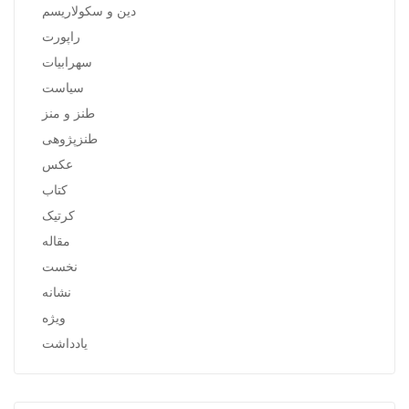
دین و سکولاریسم
راپورت
سهرابیات
سیاست
طنز و منز
طنزپژوهی
عکس
کتاب
کرتیک
مقاله
نخست
نشانه
ویژه
یادداشت