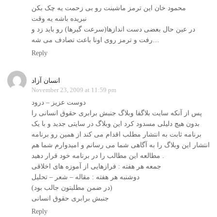
محمود خان اين ترمز ماشينت رو بی زحمت يه چک بکن
نبريده باشه يه وقت
در عین حال بعضی دست اندازها(سرعت گيرها) رو بايد زد و
رفت و ترمز روی اونا باعث تصادف می شه…
Reply
انسان آزاد
November 23, 2009 at 11:59 pm
دوست عزیز – درود
پس از آنکه سایت بلاگفا وبلاگ جنبش برابری حقوق انسانی را
بدون هیچ دلیلی مسدود کرد این وبلاگ در سایتی جدید و با یک
برنامه ثابت به انتشار مطلب اقدام می کند از همین رو برنامه
انتشار این وبلاگ را به آگاهی شما می رسانم و امیدوارم شما هم
مطالعه این مطالب را در برنامه خود قرار دهید .
جمعه هر هفته : فرازهایی از آموزه های اخلاقی
دوشنبه هر هفته : مقاله – شعر – تحلیل
(در ضمن مطلبتون جالب بود)
جنبش برابری حقوق انسانی
Reply