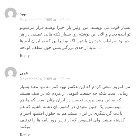
نوید
November 24, 2009 at 1:05 am
بسیار خوب می نویسید. من اولین بار اخیرا نوشته فرار مرغیتونو
تو آینده دیدم و الان این نوشته رو. بسیار نکته هایی عمیقی در هر
دو بود. مواظب خودتون باشین اگه تو ایرانین که تو ایران آدم ها
نباید از حدی بزرگتر بشن چون سقف کوتاهه …
Reply
قمی
November 24, 2009 at 1:20 am
من امروز سعی کردم که این عکسو تهیه کنم. نه تنها معبد بسیار
زیبایی است بلکه چه جمعت انبوهی از مردم که در صف هستند
که به این معبد بروند. تعصب در ایران چنان است که ما هم
میتونستیم یک چنین معبدی در کشورمان دشته باشیم که هم
باعث گردشگری در ایران میشد هم به حقوق اقلییتها احترام
گذشته میشد. ولی افسوس که از ترس روز نامه ها را توقیف
میکنند.
Reply