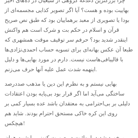
چرا بزرگترین دغدغه گروهی از شیعیان در ده‌های اخیر
بهاییت بوده و هست؟ آیا اگر تصویر کذایی مجسمه‌ای از
بودا یا تصویری از معبد برهماییان بود که طبق نص صریح
قرآن و اسلام در حکم بت و شرک است هم واکنش
اینقدر شدید بود؟ حرفم سر توقیف موقت همشهری که
طبعا آن عکس بهانه‌‌ای برای تسویه حساب احمدی‌نژادی‌ها
با قالیبافی‌هاست نیست. دارم در مورد بهایی‌ها و دلیل
اینهمه شدت عمل علیه آنها حرف می‌زنم.
بهایی نیستم و به نظرم این دین یا مذهب صددرصد
ساختگی می‌آید اما اگر قرار بود بی‌پایه بودن اعتقادات
دلیلی بر بی‌احترامی به معتقدان باشد عده بسیار کمی بر
روی این کره خاکی مستحق احترام بودند. شاید هم
هیچکس!
برخورد شدید با بهائیت در صورت کنونی را شبیه همان