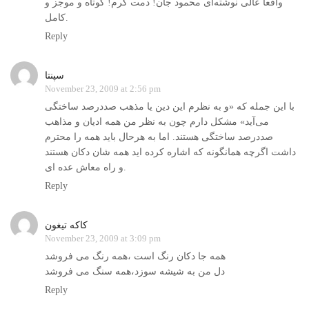
واقعا عالی نوشته‌ای محمود جان! دمت گرم! کوتاه و موجز و
کامل.
Reply
سپنتا
November 23, 2009 at 2:56 pm
با این جمله که «و به نظرم این دین یا مذهب صددرصد ساختگی
می‌آید» مشکل دارم چون به نظر من همه ادیان و مذاهب
صددرصد ساختگی هستند. اما به هرحال باید همه را محترم
داشت اگرچه همانگونه که اشاره کرده اید همه شان دکان هستند
و راه معاش عده ای.
Reply
کاکه تیغون
November 23, 2009 at 3:09 pm
همه جا دکان رنگ است ،همه رنگ می فروشد
دل من به شیشه سوزد،همه سنگ می فروشد
Reply