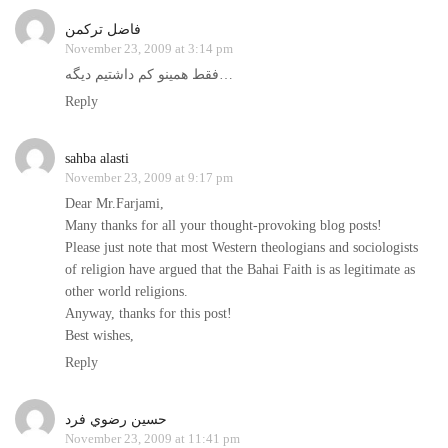
فاضل ترکمن
November 23, 2009 at 3:14 pm
فقط همينو کم داشتيم ديگه…
Reply
sahba alasti
November 23, 2009 at 9:17 pm
Dear Mr.Farjami,
Many thanks for all your thought-provoking blog posts!
Please just note that most Western theologians and sociologists
of religion have argued that the Bahai Faith is as legitimate as
other world religions.
Anyway, thanks for this post!
Best wishes,
Reply
حسين رضوي فرد
November 23, 2009 at 11:41 pm