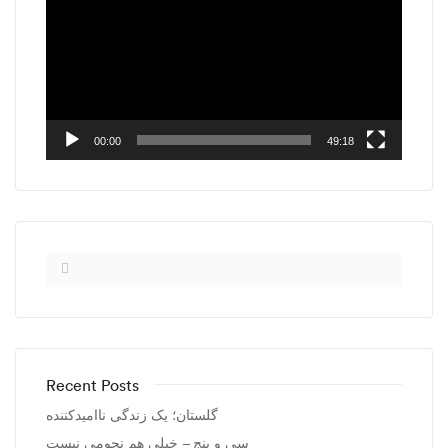
00:00
49:18
Recent Posts
گلستان؛ یک زندگی ناامیدکننده
سی و پنج – خیلی هم نجومی نیست