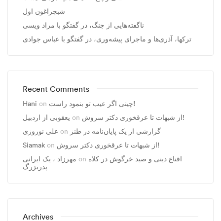
شبچراغون اول
ناگفته‌هایی از جنگ، در گفتگو با مراد ویسی
ترکها، آذری‌ها و ماجرای پیشه‌وری، در گفتگو با عباس جوادی
Recent Comments
چینی اگر عیب تو بنمود راست!
on
Hani
از شبهات تا عرقخوری دکتر سروش!
on
یعقوبی از اردبیل
گزارشی از یک پایان‌نامه در طنز
on
علی نوروزی
از شبهات تا عرقخوری دکتر سروش!
on
Siamak
اقناع دینی و صید خرگوش در کلاه
on
مهرزاد ، يک ايرانی
پدربزرگ
Archives