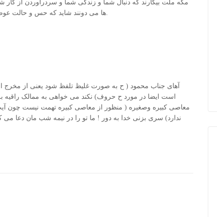
مگه ملت بیکارند که دنبال شما و زندگی شما و سردرآوردن از کار ش
ها می دونند شاید که حس و حالت عوض بشه و بشی همون محمود قدیمی و غیرمعروف.
آهای جناب محمود ( ح به صورت غلیظ تلفظ شود یعنی از مخرج ا
است ایضا در مورد ح حروف) نکند می خواهی به ممالک راقیه بر
معاصی کبیره وصغیره ( منظور از معاصی کبیره تهمت نیست چون آیت 
ندارد) سری بزنی خدا به دور ! ما تو را در نیمه شب مان دعا می 