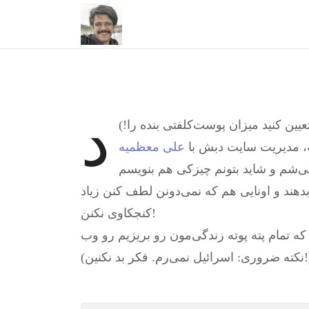
د
يين كنيد ميزان پوست‌کلفتی بنده را!)
شه، مدیریت سایت دبش با
علی معظمیه
دهند و اونایی هم که نمی‌دونن لطف کنن زیاد
کنجکاوی نکنن!
یل نمی‌رم. فکر بد نکنین!)