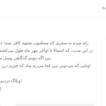
Ho
رام ميرم يه سفري كه مسلمون نشنوه كافر نبينه! (تع
در این مدت، که احتمالا تا اواخر مهر ماه طول می‌ک
من اگه بتونم گه‌گاهی وصل می‌شم و شاید بتونم چیزکی هم بنویسم.
اونایی که می‌دونن من کجا می‌رم مباد که چیزی درز ب
وبلاگ نزدیم که تمام پته پوته زندگی‌مون رو بریزیم رو وب!
(نکته ضروری: اسرائ