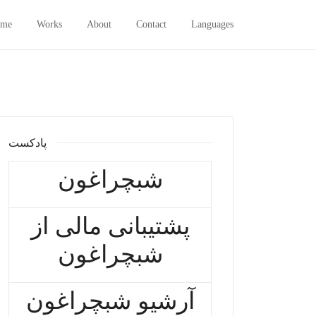
me
Works
About
Contact
Languages
پادکست
شبچراغون
پشتیبانی مالی از
شبچراغون
آرشیو شبچراغون