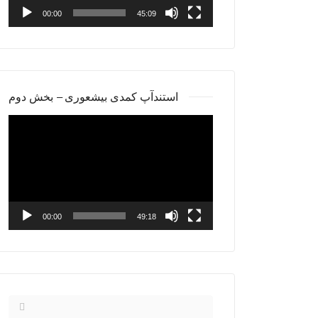
00:00
45:09
استندآپ کمدی بیشعوری – بخش دوم
Video
Player
00:00
49:18