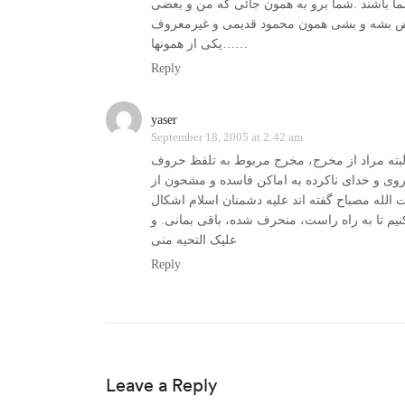
ما باشند .شما برو به همون جائی که من و بعضی
یکی از همونها……
Reply
yaser
September 18, 2005 at 2:42 am
لبته مراد از مخرج، مخرج مربوط به تلفظ حروف
وی و خدای ناکرده به اماکن فاسده و مشحون از
الله مصباح گفته اند علیه دشمنان اسلام اشکال
کنیم تا به راه راست، منحرف شده، باقی بمانی. و
علیک التحیه منی
Reply
Leave a Reply