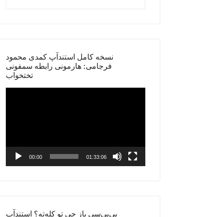
نسخه کامل استندآپ کمدی محمود
فرجامی: هارمونی رابطه سمفونی
تختخواب
Video
Player
00:00
01:33:06
بی‌بی‌سی باز چی تو کله‌ته؟ استندآپ