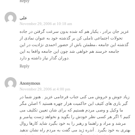
Reply
علی
November 29, 2006 at 10:18 am
عزیز جان برادر ، یکبار هم که شده بدون سرعت گرفتن در جاده
تحولات اجتماعی تاملی کن بر گذشته خود به عنوان نمادی از
گذشته این جامعه ،مطمئن باش از حضور احمدی نژادیت در این
جامعه خرسند هم خواهی شد چون این جامعه واقعا به این
دوران گذار نیاز داشته و دارد.
Reply
Anonymous
November 29, 2006 at 4:00 pm
زیاد جوش و خروش می کنی جناب فرجامی عزیز . هنوز شما در
گیر بازی های کثیف این حاکمیت هزار چهره هستید ؟ اصلن مگر
ما وکیل و وصی مردم هستیم که برای شان تعیین تکلیف می
کنیم ؟ اگر هر کسی نظر خودش را بگوید و نخواهد ژست پیامبر و
مرشد و مراد و راهنما و رهبر را به خود بگیرد شاید کارها روال
بهتری به خود بگیرد . آندره ژید می گفت به مردم راه نشان ندهید