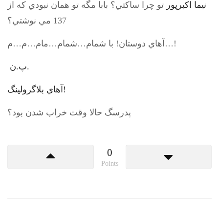
نيما اكبرپور
تو چرا ساكتي؟ بابا مگه تو همان نبودي كه از
137 مي نوشتي؟
آهاي دوستان! با شمام…شمام…مام…م…م…!
پ.ن.
آهاي بلاگرولينگ!
پدرسگ حالا وقت خراب شدن بود؟
0
Points