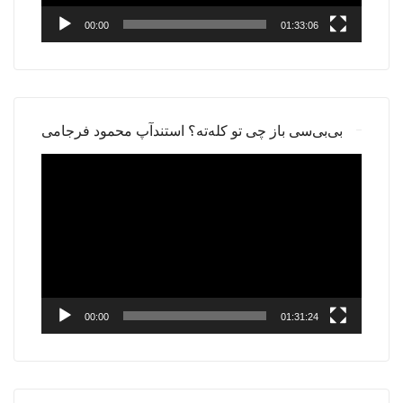
00:00
01:33:06
بی‌بی‌سی باز چی تو کله‌ته؟ استندآپ محمود فرجامی
Video
Player
00:00
01:31:24