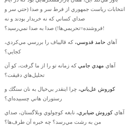
انتخابات رياست جمهوري از فرط سر و صدا (حتي سر و
صداي كساني كه نه خريدار بودند و نه
فروشنده=تحريمي‌ها!) صدا به صدا نمي‌رسيد؟!
آهاي
حامد قدوسي،
كه قاليباف را بررسي مي‌كردي،
كجايي؟
آهاي
مهدي جامي
كه زمانه تو را از ما گرفت، كو آن
تحليل‌هاي دقيقت؟
كوروش عل‌ياني،
چرا اينقدر بي‌خيال به نان سنگك و
رستوران هاني چسبيده‌اي؟
آهاي
كوروش ضيابري،
نابغه كوچولوي وبلاگستان، صداي
من به رشت مي‌رسد؟ چه خبره آن طرف‌ها؟