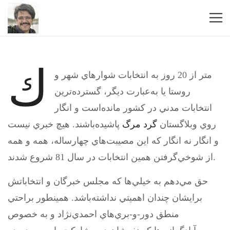
ك
متر از 20 روز به انتخابات شوارهاي شهر و
روستا يا به‌عبارت ديگر، گسترده‌ترين
انتخابات مدني در كشور مانده‌است و انگار
روي وبلاگستان
گرد مرگ
پاشيده‌باشند. هيچ خبري نيست
و انگار نه انگار كه اين مصيبت‌هاي چهارساله، همه و همه
از شوخي‌گرفتن همين انتخابات در سال 81 شروع شدند.
حق مي‌دهم به خيلي‌ها كه مجلس خبرگان و انتخاباتش
برايشان چندان اهميتي نداشته‌باشد. همينطور براحتي
منطق دور-و-بري‌هاي احمدي‌نژاد و به خصوص