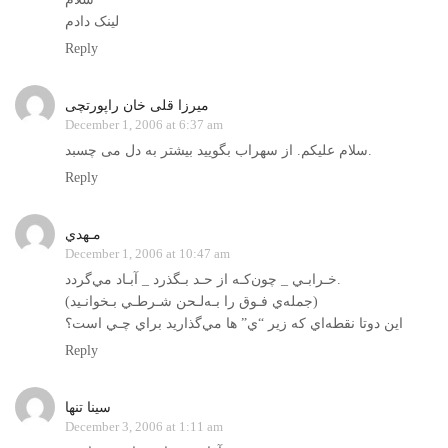
لینک دادم
Reply
میرزا قلی خان راپورتچی
December 1, 2006 at 6:37 am
سلام علیکم. از سهراب بگویید بیشتر به دل می چسبد.
Reply
مـهدي
December 1, 2006 at 10:47 am
خـرابـي _ چون‌كـه از حـد بـگذرد _ آبـاد مي‌گردد.
(جمله‌ي فـوق را بـه‌لـحن شـرطـي بـخوانـيد)
اين دوتا نقطه‌اي كه زير “ي” ها مي‌گذاريد براي چـي است؟
Reply
سینا تنها
December 3, 2006 at 1:11 am