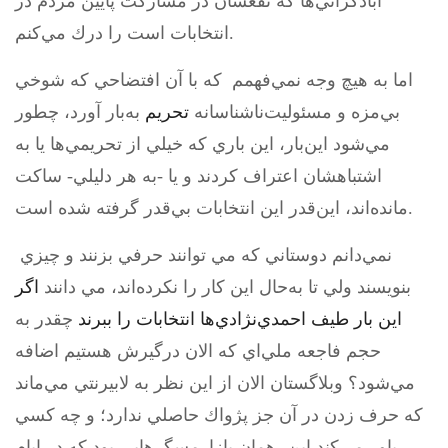
آبادگراني‌ها كه نفعشان در مشاركت پايين مردم در
انتخابات است را درك مي‌كنم.
اما به هيچ وجه نمي‌فهمم كه با آن افتضاحي كه شوخي
بي‌مزه و مسئوليت‌ناشناسانه
تحريم
به‌بار آورد، چطور
مي‌شود اين‌بار، اين باري كه خيلي از تحريمي‌ها يا به
اشتباهشان اعتراف كردند و يا -به هر دليلي- ساكت
مانده‌اند، اين‌قدر اين انتخابات بي‌قدر گرفته شده است.
نمي‌دانم دوستاني كه مي توانند حرفي بزنند و چيزي
بنويسند ولي تا به‌حال اين كار را نكرده‌اند، مي دانند
اگر
اين بار طيف احمدي‌نژادي‌ها انتخابات را ببرند
چقدر به
حجم فاجعه ملي‌اي كه الان درگيرش هستيم اضافه
مي‌شود؟ وبلاگستان الان از اين نظر به لابيرنتي مي‌ماند
كه حرف زدن در آن جز پژواك حاصلي ندارد؛ و چه كسي
باور مي‌كند اين، همان بازارمسگرهايي بود كه در ايام