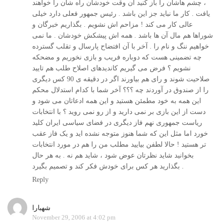
، چشم هاشان را باز کنید آن وقت خودشان راه شان را خواهند
یافت . کار ما نباید جز این باشد . رئیس جمهور فعلی دارد خیلی
عالی کار می کند ! مزاحم اش نشویم . بگذاریم خبرگان و
شوراها هم مال آن ها باشد . همه اش پیشکش خودشان . ما نمی
خواهیم ننگ و نام را . آخر با آن افتضاح پارسال و تقلب گسترده
چه تضمینی هست که دوباره فریب و بازی نخوریم و مضحکه
نشویم ؟ فرض می گیریم کاندیدهای اصلاح طلب هم تایید
صلاحیت شوند و رای هم بیاورند اگر در دقیقه ی 90 کس دیگری
را از صندوق در آوردند چه ؟؟؟ آخر شما با کدام استدلال محکم
این همه به خود مطمئن هستید و این همه ادعاتان می شود و
دست از این بازی بر نمی دارید و از رو نمی روید ؟ با انتخابات
ریاست جمهوری نهم فاز دیگری در فضای سیاسی ایران کلید
خورد اما مثل این که شما هنوز متوجه نشده اید و یک فاز عقب
تر هستید ! حالا لطفن بیایید مطلب من را هم در مورد انتخابات
بخوانید شاید نظرتان عوض شود ، شاید هم نه . به هر حال
بگذارید هر کس برای خودش فکر کند و تصمیم بگیرد .
Reply
شهبارا
November 29, 2006 at 4:02 pm