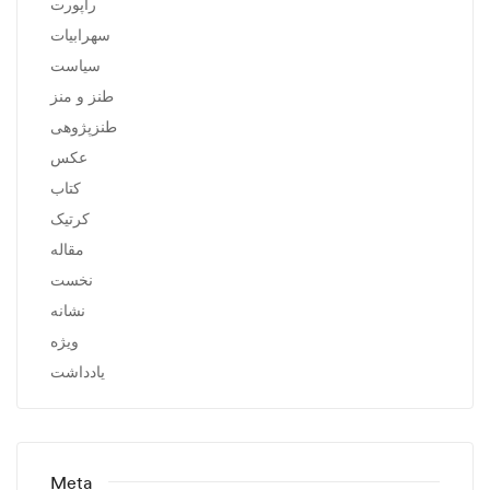
راپورت
سهرابیات
سیاست
طنز و منز
طنزپژوهی
عکس
کتاب
کرتیک
مقاله
نخست
نشانه
ویژه
یادداشت
Meta