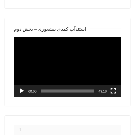
استندآپ کمدی بیشعوری – بخش دوم
Video
Player
00:00
49:18