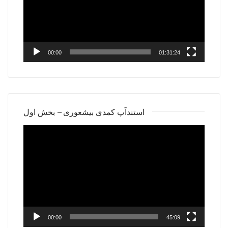
00:00
01:31:24
استندآپ کمدی بیشعوری – بخش اول
Video
Player
00:00
45:09