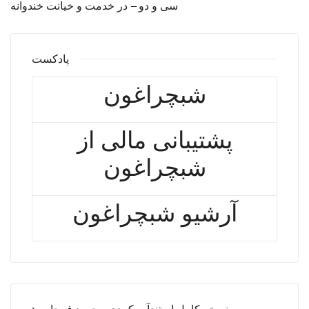
سی و دو – در خدمت و خیانت خندوانه
پادکست
شبچراغون
پشتیبانی مالی از
شبچراغون
آرشیو شبچراغون