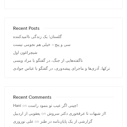
Recent Posts
گلستان؛ یک زندگی ناامیدکننده
سی و پنج – خیلی هم نجومی نیست
شبچراغون اول
ناگفته‌هایی از جنگ، در گفتگو با مراد ویسی
ترکها، آذری‌ها و ماجرای پیشه‌وری، در گفتگو با عباس جوادی
Recent Comments
Hani
on
چینی اگر عیب تو بنمود راست!
یعقوبی از اردبیل
on
از شبهات تا عرقخوری دکتر سروش!
علی نوروزی
on
گزارشی از یک پایان‌نامه در طنز