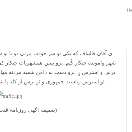
Ho
ی آقای قالیباف که یکی تو سر خودت مِزنی دو تا تو س
شهر وامونده چیکار کُنِم. برو بیبین همشهریات چیکار ک
ترس و استرس رِ. برو دست به دامن شعبه مردنه مهارتک
ئو استرس ریاست جمهوری و ئو ترس از کله پا شدن بدست احمدی نژادیا آخرش موکوشدت…
(ضمیمه آگهی روزنامه قدس. 10 مهر. ص 5)