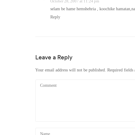
October 28, 2007 at 11:24 pm
selam be hame hemshehria , koochike hamatan,na
Reply
Leave a Reply
Your email address will not be published.
Required fields