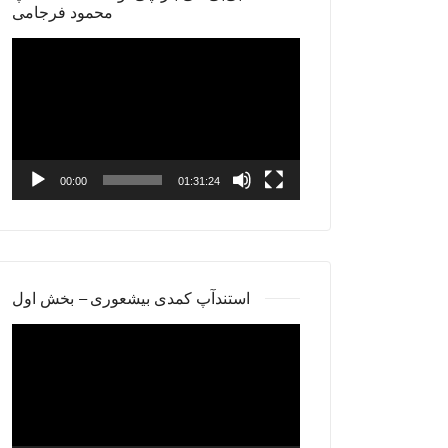
محمود فرجامی
Video
Player
00:00
01:31:24
استندآپ کمدی بیشعوری – بخش اول
Video
Player