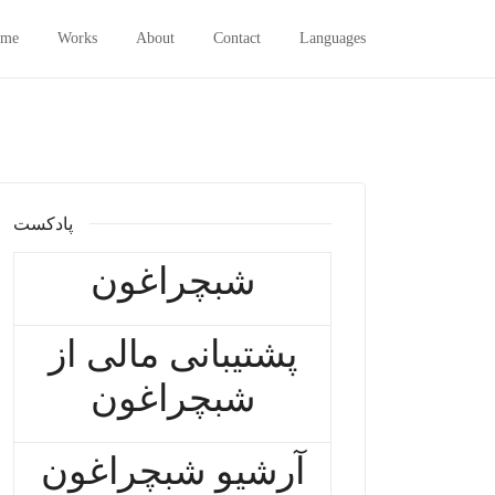
me
Works
About
Contact
Languages
پادکست
شبچراغون
پشتیبانی مالی از
شبچراغون
آرشیو شبچراغون