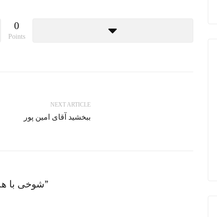
0
Points
NEXT ARTICLE
ببخشید آقای امین پور
One thought on “شوخی با همشهریا به لهجه خودما”