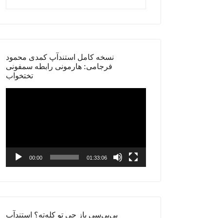
نسخه کامل استندآپ کمدی محمود
فرجامی: هارمونی رابطه سمفونی
تختخواب
Video
Player
00:00
01:33:06
بی‌بی‌سی باز چی تو کله‌ته؟ استندآپ