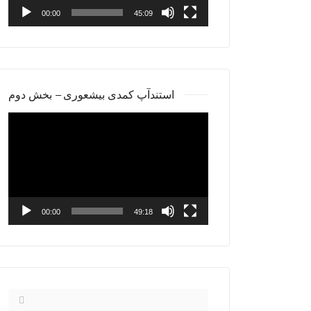
00:00
45:09
استندآپ کمدی بیشعوری – بخش دوم
Video
Player
00:00
49:18