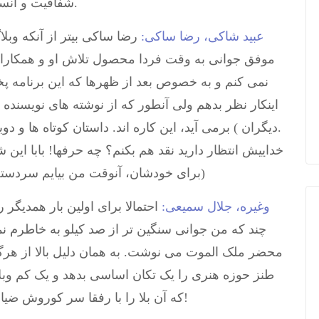
شفافیت و انسجام در بسیاری از وبلاگ های دیگر وجود ندارد.
عبید شاکی، رضا ساکی:
رضا ساکی بیتر از آنکه وبلا
موفق جوانی به وقت فردا محصول تلاش او و همکارا
نمی کنم و به خصوص بعد از ظهرها که این برنامه پ
اینکار نظر بدهم ولی آنطور که از نوشته های نویسنده 
دیگران ) برمی آید، این کاره اند. داستان کوتاه ها و دوبیتی های ساکی از بقیه کارهایش خواندنی ترند.
برای خودشان، آنوقت من بیایم سردسته شان را نقد کنم؟ مگر از جانم سیر شده ام؟)
وغیره، جلال سمیعی:
احتمالا برای اولین بار همدیگر 
چند که من جوانی سنگین تر از صد کیلو به خاطرم ن
محضر ملک الموت می نوشت. به همان دلیل بالا از هرگ
طنز حوزه هنری را یک تکان اساسی بدهد و یک کم وبل
که آن بلا را با رفقا سر کوروش ضیابری آوردند و نهضت افتخارنویسی راه انداختند!