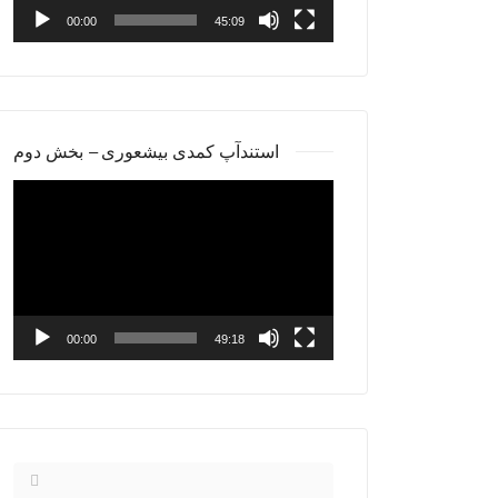
00:00
45:09
استندآپ کمدی بیشعوری – بخش دوم
Video
Player
00:00
49:18