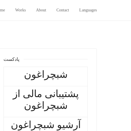
me
Works
About
Contact
Languages
پادکست
شبچراغون
پشتیبانی مالی از
شبچراغون
آرشیو شبچراغون