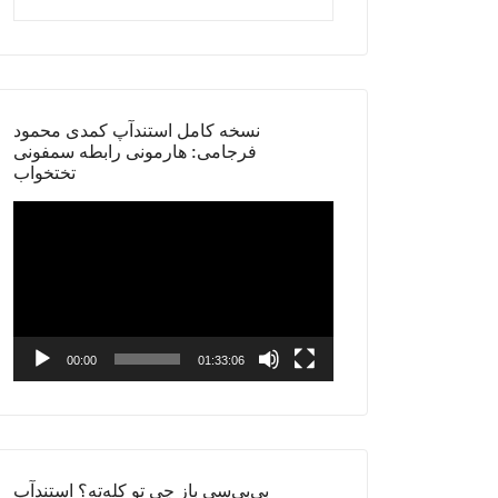
نسخه کامل استندآپ کمدی محمود
فرجامی: هارمونی رابطه سمفونی
تختخواب
Video
Player
00:00
01:33:06
بی‌بی‌سی باز چی تو کله‌ته؟ استندآپ