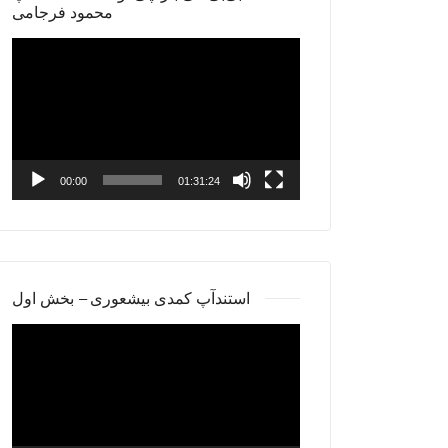
محمود فرجامی
Video
Player
00:00
01:31:24
استندآپ کمدی بیشعوری – بخش اول
Video
Player