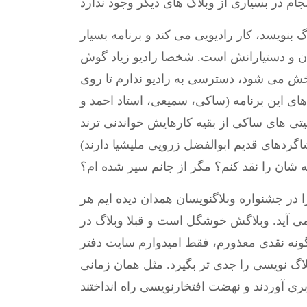
گ بنویسد، کار رادیویی می کند و برنامه بسیار
ن و دستیارانش است. شخصا رادیو زیاد گوش
خش می شود، دسترسی به رادیو ندارم تا روی
های این برنامه (ساکی، سمیعی، استاد احمد و
(خداییش انتظار دارید نقد هم بکنم؟ چه حرفها! بابا این شاگردهای قدیم ابوالفضل زرویی ملیشیا دارند
را در جشنواره وبلاگنویسان همدان دیده ایم هر
می آید. وبلاگش خوشگل است و قبلا وبلاگ در
ونه نقدی معذورم، فقط امیدوارم سایت دفتر
اگ نویسی را جدی تر بگیرد. مثل همان زمانی