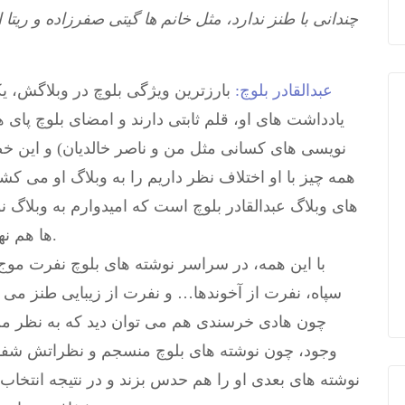
چندانی با طنز ندارد، مثل خانم ها گیتی صفرزاده و ریتا
عبدالقادر بلوچ:
بارزترین ویژگی بلوچ در وبلاگش، یک
یادداشت های او، قلم ثابتی دارند و امضای بلوچ پای 
نویسی های کسانی مثل من و ناصر خالدیان) و این خ
همه چیز با او اختلاف نظر داریم را به وبلاگ او می کشا
های وبلاگ عبدالقادر بلوچ است که امیدوارم به وبلاگ 
ها هم نهایت کژسلیقگی را اعمال می کنند سرایت کند.
با این همه، در سراسر نوشته های بلوچ نفرت موج
سپاه، نفرت از آخوندها… و نفرت از زیبایی طنز می ک
چون هادی خرسندی هم می توان دید که به نظر من ح
وجود، چون نوشته های بلوچ منسجم و نظراتش شفاف
نوشته های بعدی او را هم حدس بزند و در نتیجه انتخاب 