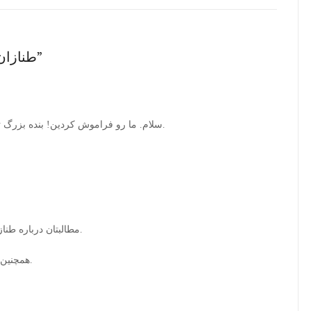
9 thoughts on “طنازان وبلاگستان – بخش آخر”
سلام. ما رو فراموش کردین! بنده بزرگ ترین طنزپرداز ایران و جهان هستم. مطمین باشید.
مطالبتان درباره طنازان بلاگستان قابل تقدیر است. واقعاً خسته نباشید.
همچنین این احساس مسوولیتتان برایم بسیار خوشایند بود.