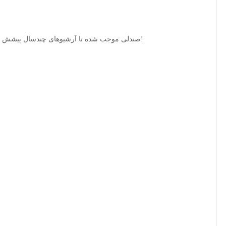
صندلی موجب شده تا آرشیوهای چندسال پیشش هم از نظر پنهون نمونه .با همه اینها رای ما شلخته!