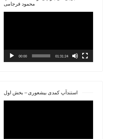
محمود فرجامی
Video
Player
00:00
01:31:24
استندآپ کمدی بیشعوری – بخش اول
Video
Player