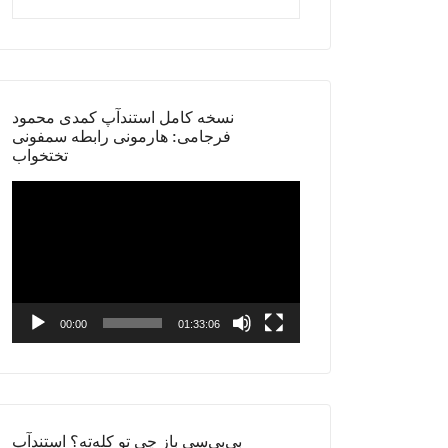
نسخه کامل استندآپ کمدی محمود
فرجامی: هارمونی رابطه سمفونی
تختخواب
Video
Player
00:00
01:33:06
بی‌بی‌سی باز چی تو کله‌ته؟ استندآپ