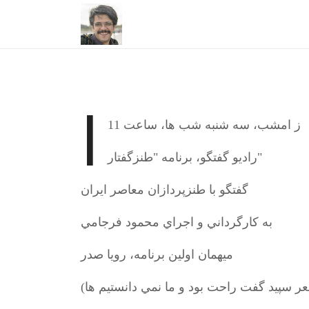
ا
ز امشب، سه شنبه شب ها، ساعت 11
راديو گفتگو، برنامه "طنزگفتار"
گفتگو با طنزپردازان معاصر ايران
به كارگرداني و اجراي محمود فرجامي
ميهمان اولين برنامه، رويا صدر