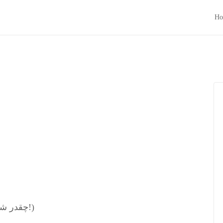
Ho
(چقدر شعر سپيد گفت راحت بود و ما نمي دانستيم ها!)