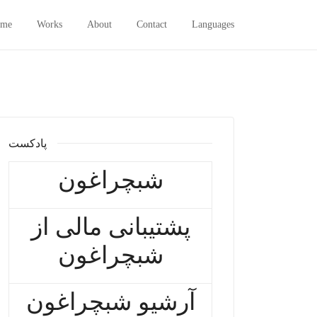
me
Works
About
Contact
Languages
پادکست
شبچراغون
پشتیبانی مالی از
شبچراغون
آرشیو شبچراغون