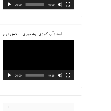
00:00
45:09
استندآپ کمدی بیشعوری – بخش دوم
Video
Player
00:00
49:18