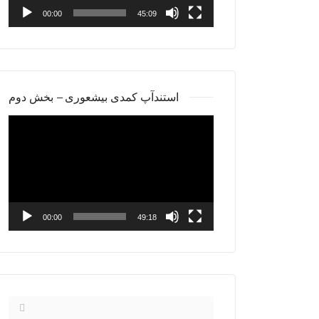
00:00
45:09
استندآپ کمدی بیشعوری – بخش دوم
Video
Player
00:00
49:18