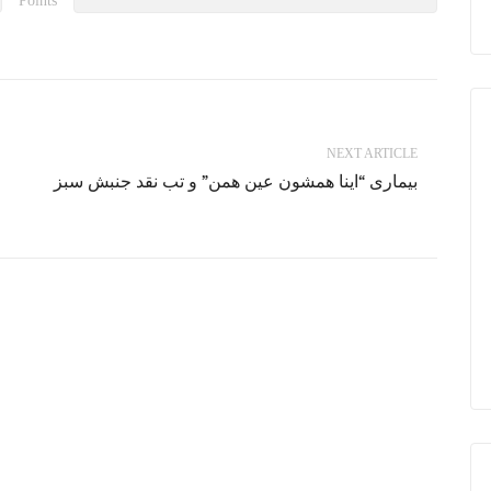
Points
NEXT ARTICLE
بیماری “اینا همشون عین همن” و تب نقد جنبش سبز