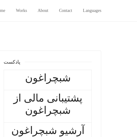
me
Works
About
Contact
Languages
پادکست
شبچراغون
پشتیبانی مالی از
شبچراغون
آرشیو شبچراغون