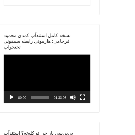
نسخه کامل استندآپ کمدی محمود
فرجامی: هارمونی رابطه سمفونی
تختخواب
Video
Player
00:00
01:33:06
بی‌بی‌سی باز چی تو کله‌ته؟ استندآپ