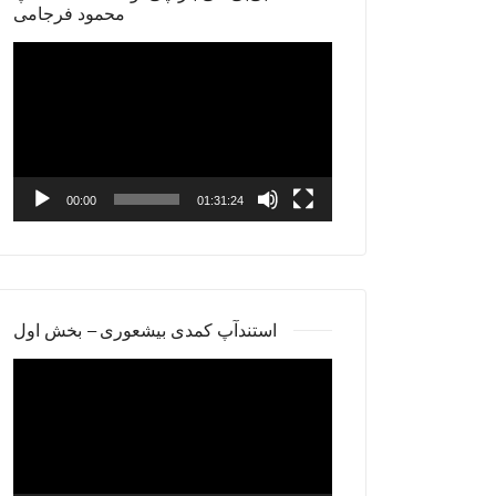
محمود فرجامی
Video
Player
00:00
01:31:24
استندآپ کمدی بیشعوری – بخش اول
Video
Player