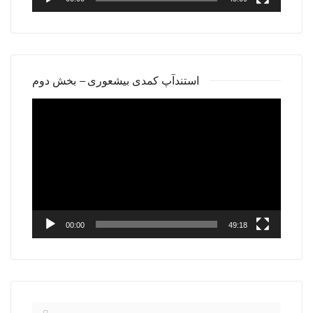
استندآپ کمدی بیشعوری – بخش دوم
Video
Player
00:00
49:18