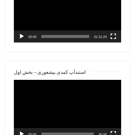
00:00
01:31:24
استندآپ کمدی بیشعوری – بخش اول
Video
Player
00:00
45:09