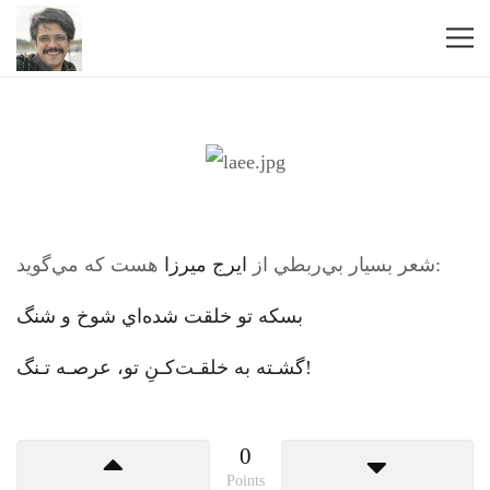
هست كه مي‌گويد:
شعر بسيار بي‌ربطي از
ايرج ميرزا
بسكه تو خلقت شده‌اي شوخ و شنگ
گشـته به خلقـت‌كـنِ تو، عرصـه تـنگ!
0
Points