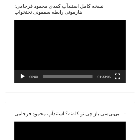
نسخه کامل استندآپ کمدی محمود فرجامی:
هارمونی رابطه سمفونی تختخواب
Video
Player
00:00
01:33:06
بی‌بی‌سی باز چی تو کله‌ته؟ استندآپ محمود فرجامی
Video
Player