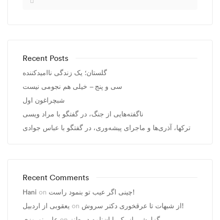
Recent Posts
گلستان؛ یک زندگی ناامیدکننده
سی و پنج – خیلی هم نجومی نیست
شبچراغون اول
ناگفته‌هایی از جنگ، در گفتگو با مراد ویسی
ترکها، آذری‌ها و ماجرای پیشه‌وری، در گفتگو با عباس جوادی
Recent Comments
Hani
on
چینی اگر عیب تو بنمود راست!
یعقوبی از اردبیل
on
از شبهات تا عرقخوری دکتر سروش!
علی نوروزی
on
گزارشی از یک پایان‌نامه در طنز