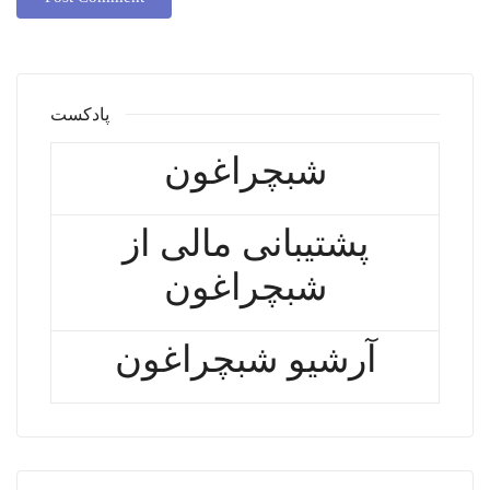
پادکست
شبچراغون
پشتیبانی مالی از
شبچراغون
آرشیو شبچراغون