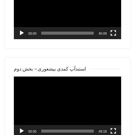
00:00
45:09
استندآپ کمدی بیشعوری – بخش دوم
Video
Player
00:00
49:18