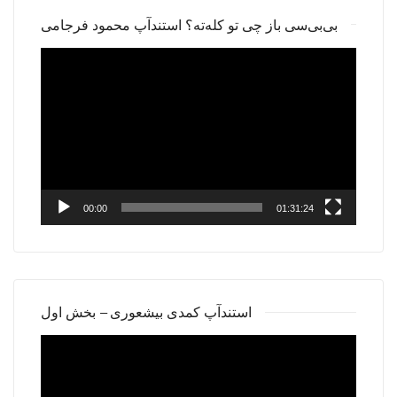
بی‌بی‌سی باز چی تو کله‌ته؟ استندآپ محمود فرجامی
Video
Player
00:00
01:31:24
استندآپ کمدی بیشعوری – بخش اول
Video
Player