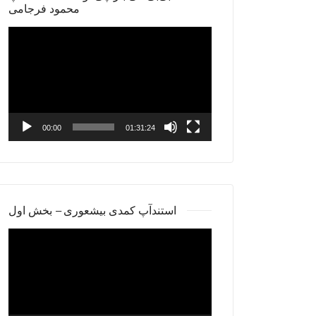
محمود فرجامی
Video
Player
00:00
01:31:24
استندآپ کمدی بیشعوری – بخش اول
Video
Player