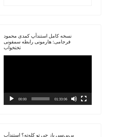
نسخه کامل استندآپ کمدی محمود
فرجامی: هارمونی رابطه سمفونی
تختخواب
Video
Player
00:00
01:33:06
بی‌بی‌سی باز چی تو کله‌ته؟ استندآپ