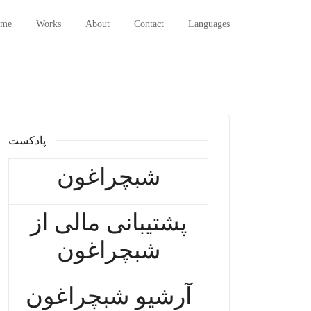
me
Works
About
Contact
Languages
پادکست
شبچراغون
پشتیبانی مالی از
شبچراغون
آرشیو شبچراغون