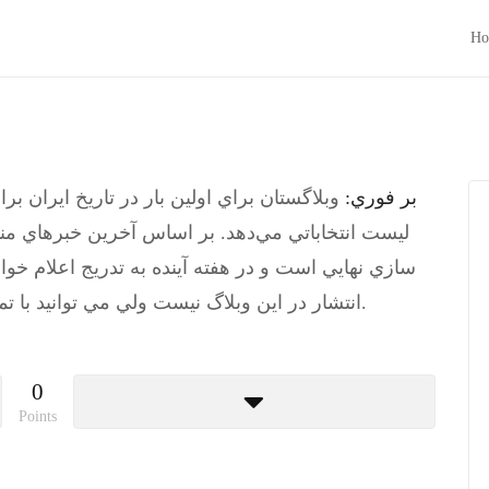
Ho
بر فوري:
وبلاگستان براي اولين بار در تاريخ ايران،
ليست انتخاباتي مي‌دهد. بر اساس آخرين خبرهاي من
سازي نهايي است و در هفته آينده به تدريج اعلام خوا
انتشار در اين وبلاگ نيست ولي مي توانيد با تماس متسقيم با خود من اطلاعات بيشتر بگيريد.
0
Points