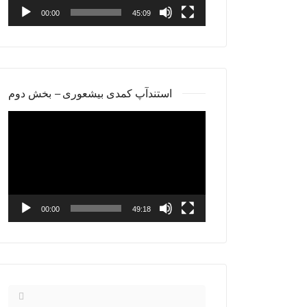
00:00
45:09
استندآپ کمدی بیشعوری – بخش دوم
Video
Player
00:00
49:18