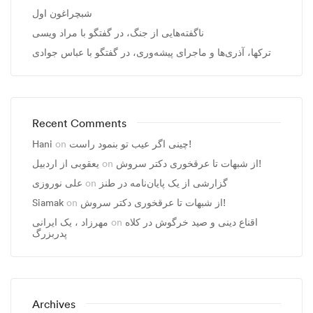
شبچراغون اول
ناگفته‌هایی از جنگ، در گفتگو با مراد ویسی
ترکها، آذری‌ها و ماجرای پیشه‌وری، در گفتگو با عباس جوادی
Recent Comments
چینی اگر عیب تو بنمود راست!
on
Hani
از شبهات تا عرقخوری دکتر سروش!
on
یعقوبی از اردبیل
گزارشی از یک پایان‌نامه در طنز
on
علی نوروزی
از شبهات تا عرقخوری دکتر سروش!
on
Siamak
اقناع دینی و صید خرگوش در کلاه
on
مهرزاد ، يک ايرانی
پدربزرگ
Archives