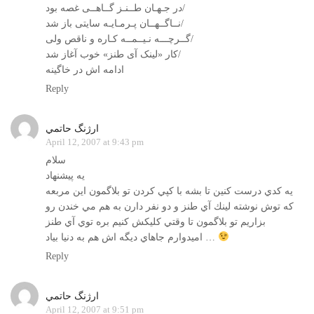
در جـهـان طــنـز گــاهــی غصه بود/
نــاگــهــان پـرمـایـه سایتی باز شد/
گــرچـــه نـیــمــه کـاره و ناقص ولی/
کار «لینک آی طنز» خوب آغاز شد/
ادامه اش در خاگینه
Reply
ارژنگ حاتمي
April 12, 2007 at 9:43 pm
سلام
يه پيشنهاد
يه كدي درست كنين تا بشه با كپي كردن تو بلاگمون اين مربعه
كه توش نوشته لينك آي طنز و دو نفر دارن به هم مي خندن رو
بزاريم تو بلاگمون تا وقتي كليكش كنيم بره توي آي طنز
اميدوارم جاهاي ديگه اش هم به دنيا بياد …
Reply
ارژنگ حاتمي
April 12, 2007 at 9:51 pm