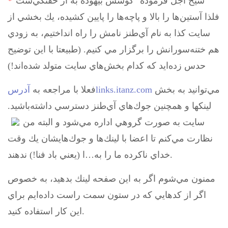
شيخ اجل فرموده "كوشش بيهوده به از خفتگي‌ست"
*
فلذا آستين‌ها را بالا و پاچه‌ها را پايين كشيده، يك بخشي از
سايت كذا به نام آي‌طنز نامش را راه انداختيم، به زودي
هم ختنه‌سورانش را برگزار مي كنيم. (طبيعتا با اين توضيح
حدس زده‌ايد كه كدام بخش‌هاي سايت متولد شده‌اند!)
مي‌توانيد به بخش‌
آدرسlinks.itanz.com
فعلا با مراجعه به
لينكها و همچنين جوك‌هاي آي‌طنز دسترسي داشته‌باشيد.
سايت به صورت گروهي اداره مي‌شود و البته من
نظارت مي‌كنم تا اعضا با لينك‌ها و جوك‌هايشان يك وقت
خداي ناكرده ما را به…ا (يعني باد فنا!) ندهند.
ممنون مي‌شوم اگر به اين صفحه لينك بدهيد، به خصوص
اگر از كدهايي كه در ستون سمت راست داده‌ايم براي
اين كار استفاده كنيد.