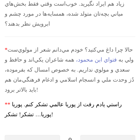
زياد هم ايراد نگيريد. خوب‌است وقتي فقط بخش‌هاي
مياني بچه‌تان متولد شده، همسايه‌ها در مورد چشم و
ابرويش نظر بدهند؟
حالا چرا داغ مي‌كنيد؟ خودم مي‌دانم شعر از مولوي‌ست
*
ولي به
فتواي ابن محمود،
همه شاعر‌ان يكي‌اند و حافظ و
سعدي و مولوي نداريم. به خصوص امسال كه بفرموده،
دُز وحدت ملي و انسجام اسلامي و ادغام فرهنگي‌مان هم
بايد بالاتر برود!
راستي يادم رفت از پوريا عالمي تشكر كنم. پوريا
**
پوريا… تشكر! تشكر!
0