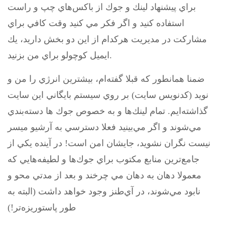
براي پيشنهاد لينك و جوك از باكس‌هاي چپ و راست
استفاده كنيد و اگر فكر مي كنيد وقت كافي براي
مشاركت در مديريت هركدام از اين دو بخش داريد، يك
ايميل كوچولو براي من بزنيد.
ضمنا همانطور كه قبلا گفته‌ام، بيشترين انرژي را من و
نويد (كدنويس سايت) بر روي سيستم بايگاني اين سايت
گذاشته‌ايم. تمام لينك‌ها و به خصوص جوك ها دسته‌بندي
مي‌شوند و اگر مي‌بينيد فعلا دسترسي به آرشيو ميسر
نيست نگران نشويد، جايشان امن است! در آينده يكي از
جامع‌ترين منابع مكتوب براي جوك‌ها و لطيفه‌هايي كه
معمولا دهان به دهان مي چرخند و بعد از مدتي محو و
نابود مي‌شوند، در آي‌طنز وجود خواهد داشت (البته به
طور پاستوريزه‌تر!)