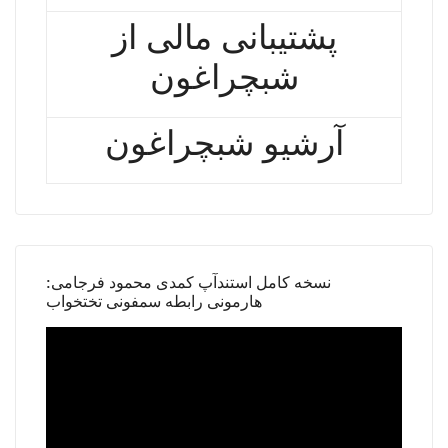
پشتیبانی مالی از
شبچراغون
آرشیو شبچراغون
نسخه کامل استندآپ کمدی محمود فرجامی:
هارمونی رابطه سمفونی تختخواب
Video
Player