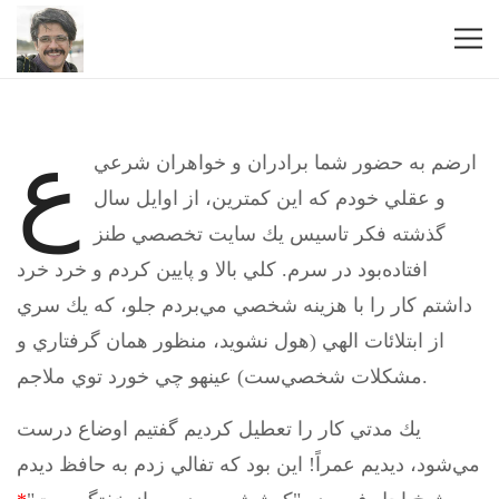
ع
ارضم به حضور شما برادران و خواهران شرعي
و عقلي خودم كه اين كمترين، از اوايل سال
گذشته فكر تاسيس يك سايت تخصصي طنز
افتاده‌بود در سرم. كلي بالا و پايين كردم و خرد خرد
داشتم كار را با هزينه شخصي مي‌بردم جلو، كه يك سري
از ابتلائات الهي (هول نشويد، منظور همان گرفتاري و
مشكلات شخصي‌ست) عينهو چي خورد توي ملاجم.
يك مدتي كار را تعطيل كرديم گفتيم اوضاع درست
مي‌شود، ديديم عمراً! اين بود كه تفالي زدم به حافظ ديدم