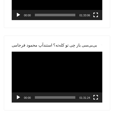
00:00
01:33:06
بی‌بی‌سی باز چی تو کله‌ته؟ استندآپ محمود فرجامی
Video
Player
00:00
01:31:24