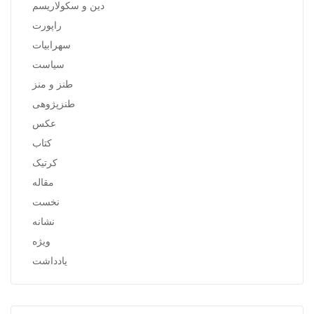
دین و سکولاریسم
راپورت
سهرابیات
سیاست
طنز و منز
طنزپژوهی
عکس
کتاب
کرتیک
مقاله
نخست
نشانه
ویژه
یادداشت