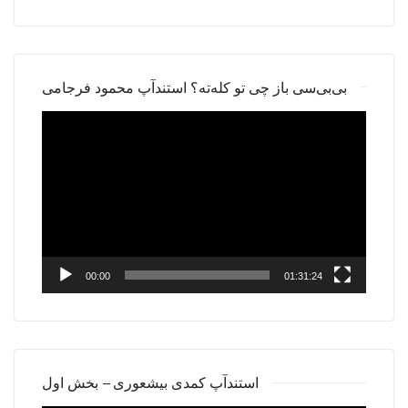
بی‌بی‌سی باز چی تو کله‌ته؟ استندآپ محمود فرجامی
Video
Player
00:00
01:31:24
استندآپ کمدی بیشعوری – بخش اول