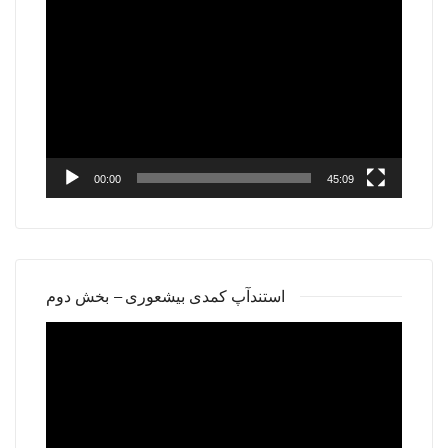
Video
Player
00:00
45:09
استندآپ کمدی بیشعوری – بخش دوم
Video
Player