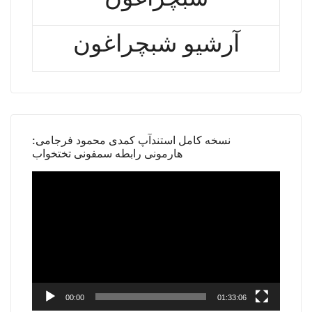
آرشیو شبچراغون
نسخه کامل استندآپ کمدی محمود فرجامی:
هارمونی رابطه سمفونی تختخواب
Video
Player
00:00
01:33:06