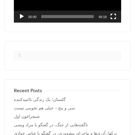
00:00
49:18
Recent Posts
گلستان؛ یک زندگی ناامیدکننده
سی و پنج – خیلی هم نجومی نیست
شبچراغون اول
ناگفته‌هایی از جنگ، در گفتگو با مراد ویسی
ترکها، آذری‌ها و ماجرای پیشه‌وری، در گفتگو با عباس جوادی