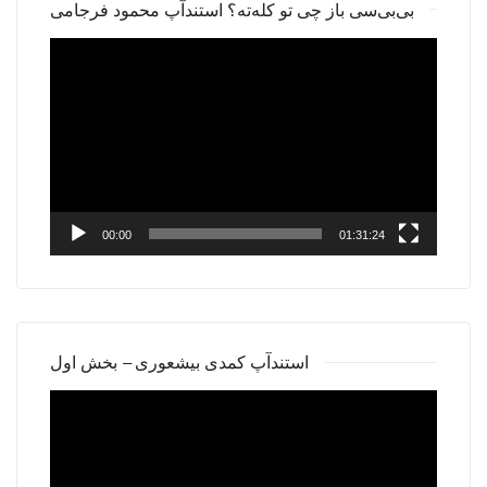
بی‌بی‌سی باز چی تو کله‌ته؟ استندآپ محمود فرجامی
Video
Player
00:00
01:31:24
استندآپ کمدی بیشعوری – بخش اول
Video
Player