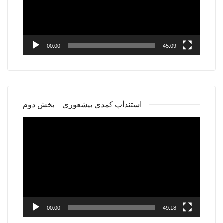
00:00
45:09
استندآپ کمدی بیشعوری – بخش دوم
Video
Player
00:00
49:18