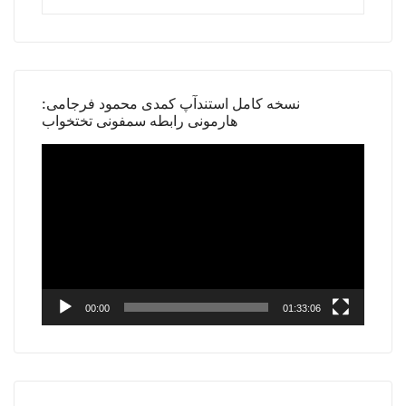
نسخه کامل استندآپ کمدی محمود فرجامی:
هارمونی رابطه سمفونی تختخواب
Video
Player
00:00
01:33:06