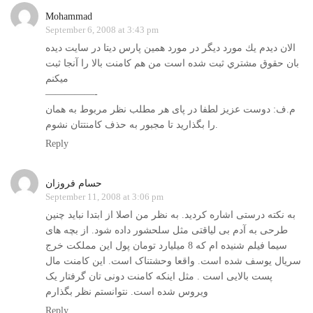
Mohammad
September 6, 2008 at 3:43 pm
الان ديدم يك مورد ديگر در مورد همين پارس ديتا در سايت ديده
بان حقوق مشتري ثبت شده است من هم كامنت بالا را آنجا ثبت
ميكنم
—————-
م.ف: دوست عزیز لطفا در پای هر مطلب نظر مربوط به همان
را بگذارید تا مجبور به حذف کامنتتان نشوم.
Reply
حسام فروزان
September 11, 2008 at 3:06 pm
به نکته درستی اشاره کردید. به نظر من اصلا از ابتدا نباید چنین
طرحی به آدم بی لیاقتی مثل سلحشور داده شود. از بچه های
سیما فیلم شنیده ام که 8 میلیارد تومان پول این مملکت خرج
سریال یوسف شده است. واقعا وحشتناک است. این کامنت مال
پست بالایی است . مثل اینکه کامنت دونی تان گرفتار یک
ویروس شده است. نتوانستم نظر بگذارم
Reply