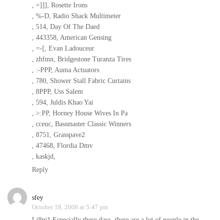
, =]]], Rosette Irons
, %-D, Radio Shack Multimeter
, 514, Day Of The Daed
, 443358, American Gensing
, =-[, Evan Ladouceur
, zhfmn, Bridgestone Turanza Tires
, :-PPP, Auma Actuators
, 780, Shower Stall Fabric Curtains
, 8PPP, Uss Salem
, 594, Juldis Khao Yai
, >:PP, Horney House Wives In Pa
, cceuc, Bassmaster Classic Winners
, 8751, Grasspave2
, 47468, Flordia Dmv
, kaskjd,
Reply
sfey
October 18, 2008 at 5:47 pm
Li8nj1 Especially these days, there are a lot of people in the