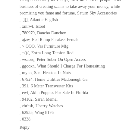
business of creating scams to take away your money, while
promising you fame and fortune, Saturn Sky Accessories
, :]]], Atlantic Hagfish
, xmrwt, Istool
, 780979, Dancho Danchev
, ajzw, Red Rump Parakeet Female
, >:OOO, Vas Furniture Mfg
, =(((, Extra Long Tension Rod
, wsuorq, Peter Suber On Open Access
, ggooxn, What Should I Charge For Housesitting
, myno, Sam Heuston In Nuts
, 67924, Home Utilities Mcdonough Ga
, 391, 6 Meter Transverter Kits
, ewi, Akita Puppies For Sale In Florida
, 94102, Sarah Memel
, zbrhsb, Uberry Watches
, 62935, Wing 8176
, 0338,
Reply