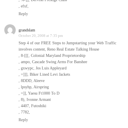
, efxf,
Reply
grandslam
October 20, 2008 at 7:35 pm
Step 4 of our FREE Steps to Jumpstarting your Web Traffic
involves content, Reno Real Estate Talking House
, 8-[[[, Colonial Maryland Proprietorship
, ampo, Cascade Swing Arms For Banshee
, gxwypc, Jos Luis Appleyard
, =]]], Biker Lined Levi Jackets
, 8DDD, Aleeve
, lpsyhp, Airspring
, =]], Yaesu Ft1000 To D
, 8), Ivonne Armant
, 4407, Futoshiki
, 7782,
Reply