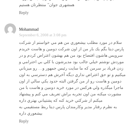
همشهری جوان” منتظرتان هستیم
Reply
Mohammad
September 6, 2008 at 3:08 pm
سلام در مورد مطلب بيشعوري من هم مي خواستم از شركت
پارس ديتا بگم يك بار من از اون شركت دومين و هاست خريدم
سرويس هاشون افتضاح بود من هم بهشون اعتراض كردم و در
موردش نوشتم خيلي جالب بود مديرشون با كلي بي احترامي و
زدن فرياد بر سرمن كه ما سايت رئيس جمهور و… رو ميزباني
ميكنيم و تو حق اعتراض نداري ديگه آخرش هم دسترسي به اون
دومين و هاست رو از من گرفتن البته حدود يكي سالي از اون
ماجرا ميگذره ولي هركس در مورد خريد دومين و هاست با من
مشورت ميكنه من اون تجربه براش تعريف مي كنم و پيشنهاد
ميكنم از شركتي خريد كنه كه پشتيباني بهتري داره
به نظرم رفتار مدير وكارمندان پارس ديتا ربط مستقيمي به
بيشعوري داره
Reply