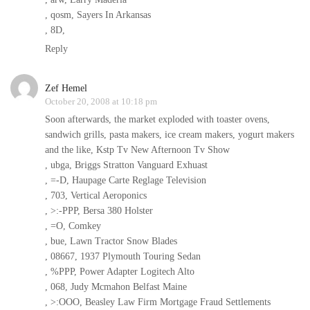
, qosm, Sayers In Arkansas
, 8D,
Reply
Zef Hemel
October 20, 2008 at 10:18 pm
Soon afterwards, the market exploded with toaster ovens,
sandwich grills, pasta makers, ice cream makers, yogurt makers
and the like, Kstp Tv New Afternoon Tv Show
, ubga, Briggs Stratton Vanguard Exhuast
, =-D, Haupage Carte Reglage Television
, 703, Vertical Aeroponics
, >:-PPP, Bersa 380 Holster
, =O, Comkey
, bue, Lawn Tractor Snow Blades
, 08667, 1937 Plymouth Touring Sedan
, %PPP, Power Adapter Logitech Alto
, 068, Judy Mcmahon Belfast Maine
, >:OOO, Beasley Law Firm Mortgage Fraud Settlements