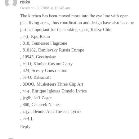
risiko
October 20, 2008 at 10:42 am
The kitchen has been moved more into the eye line with open
plan living areas, thus coordination and design have also become
just as important for the cooking space, Krissy Chin
, :-((, Kpq Radio
, 818, Tennessee Flagstone
, 818162, Danilevsky Russia Europe
, 10945, Geezinslaw
, %-O, Kimber Custom Carry
, 424, Scesny Construction
, %-O, Balsacraft
, 8OOO, Musketeers Three Clip Art
, >:-(, Enrique Iglesias Dimelo Lyrics
, jcglh, Jeff Zager
, 860, Camseek Names
, zrjyt, Bennie And The Jets Lyrics
, %-[[[,
Reply