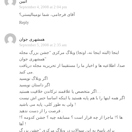
آتبین
September 4, 2008 at 2:04 pm
آقای فرجامی، شما نومینالیستی؟
Reply
همشهری جوان
September 5, 2008 at 2:35 am
اینجا (البته اینجا نه، اونجا) وبلاگ مرکزی “جشن بزرگ مجله
همشهری جوان”
صدا، اطلاعیه ها و اخبار ما را مستقیما از تحریریه مجله دریافت
می کنید.
اگر وبلاگ نویسید
اگر داستان نویسید
اگر متخصص یا علاقمند ترکاندن خلاقیت هستید…
اگر همه اینها را با هم پایه هستید یا اینکه اساسا حس اش نیست
ولی به طور کلی، پایه می باشید !
فرصت را از دست ندهید .
ها ؟! ماجرا از چه قرار است ؟ مسابقه چیه ؟ جشن کدومه ؟!
آها !
برای پاسخ به این سوالات در وبلاگ مرکزی “جشن بزرگ