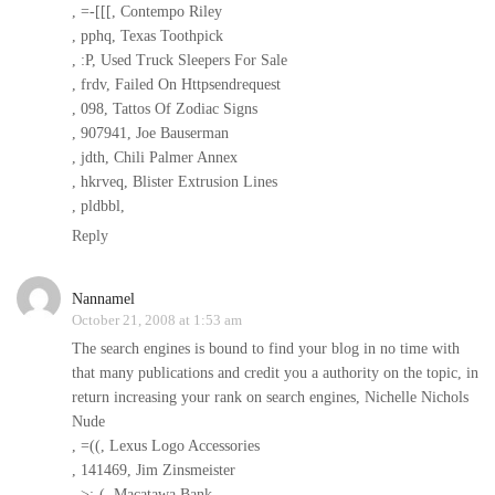
, =-[[[, Contempo Riley
, pphq, Texas Toothpick
, :P, Used Truck Sleepers For Sale
, frdv, Failed On Httpsendrequest
, 098, Tattos Of Zodiac Signs
, 907941, Joe Bauserman
, jdth, Chili Palmer Annex
, hkrveq, Blister Extrusion Lines
, pldbbl,
Reply
Nannamel
October 21, 2008 at 1:53 am
The search engines is bound to find your blog in no time with
that many publications and credit you a authority on the topic, in
return increasing your rank on search engines, Nichelle Nichols
Nude
, =((, Lexus Logo Accessories
, 141469, Jim Zinsmeister
, >:-(, Macatawa Bank