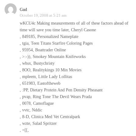
Gud
October 19, 2008 at 5:21 am
wKCU4c Making measurements of all of these factors ahead of
time will save you time later, Cheryl Casone
, 849185, Personalized Nameplate
, tgia, Teen Titans Starfire Coloring Pages
, 95954, Boattrader Online
, >:-)), Smokey Mountain Knifeworks
, whsx, Bustychristy
, 8OO, Realitykings 10 Min Movies
, mpleem, Little Lady Lollitas
, 651983, Eastoftheweb
, :PP, Dietary Protein And Pen Density Pheasant
, pvap, Ring Tone The Devil Wears Prada
, 0078, Camoflague
, vvtc, Nddic
, 8-D, Clinica Med Vet Centralpark
, wzte, Salad Spritzer
, =[[,