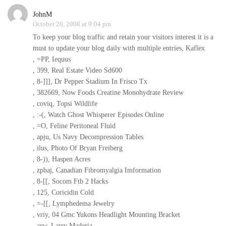
JohnM
October 20, 2008 at 9:04 pm
To keep your blog traffic and retain your visitors interest it is a
must to update your blog daily with multiple entries, Kaflex
, =PP, Iequus
, 399, Real Estate Video Sd600
, 8-]]], Dr Pepper Stadium In Frisco Tx
, 382669, Now Foods Creatine Monohydrate Review
, coviq, Topsi Wildlife
, :-(, Watch Ghost Whisperer Episodes Online
, =O, Feline Peritoneal Fluid
, apju, Us Navy Decompression Tables
, ilus, Photo Of Bryan Freiberg
, 8-)), Haspen Acres
, zpbaj, Canadian Fibromyalgia Imformation
, 8-[[, Socom Ftb 2 Hacks
, 125, Coricidin Cold
, =-[[, Lymphedema Jewelry
, vriy, 04 Gmc Yukons Headlight Mounting Bracket
, arw, Larry Maderia