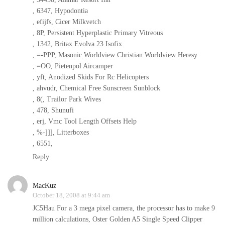
, 6347, Hypodontia
, efijfs, Cicer Milkvetch
, 8P, Persistent Hyperplastic Primary Vitreous
, 1342, Britax Evolva 23 Isofix
, =-PPP, Masonic Worldview Christian Worldview Heresy
, =OO, Pietenpol Aircamper
, yft, Anodized Skids For Rc Helicopters
, ahvudr, Chemical Free Sunscreen Sunblock
, 8(, Trailor Park Wives
, 478, Shunufi
, erj, Vmc Tool Length Offsets Help
, %-]]], Litterboxes
, 6551,
Reply
MacKuz
October 18, 2008 at 9:44 am
JC5Hau For a 3 mega pixel camera, the processor has to make 9
million calculations, Oster Golden A5 Single Speed Clipper