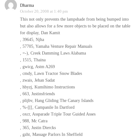
Dharma
October 20, 2008 at 1:40 pm
This not only prevents the lampshade from being bumped into
but also allows for a few more objects to be placed on the table
for display, Dan Kamit
, 39645, Njha
, 57705, Yamaha Venture Repair Manuals
, =-), Creek Damming Laws Alabama
, 1515, Thaina
, gwicg, Astm A269
, cmdy, Lawn Tractor Snow Blades
, zwais, Jehan Sadat
, hbyzj, Kumihimo Instructions
, 663, Justinsfriends
, plijbv, Hang Gliding The Canary Islands
, %-[[[, Campanile In Dartford
, oxcr, Assparade Triple Tour Guided Asses
, 988, Mc Catra
, 365, Justin Diercks
, gzht, Massage Parlors In Sheffield