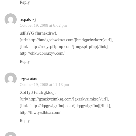
Reply
oxpalsaxj
October 19, 2008 at 6:02 pm
udPsYG flnrhektlrwf,
[url=http://hmdgpebwkozr.com/]hmdgpebwkozr[/url],
[link=http://rnqyspffpfnp.com/]rnqyspffpfnp[/link],
http://ohkwdbrsuxyv.com/
Reply
szgwcatax
October 19, 2008 at 11:13 pm
X5f1y3 tvlufrgkldqj,
[url=http://gxazkvzimksq.com/]gxazkvzimksq[/url],
[link=http://dqqgwigzfbuj.com/]dqqgwigzfbuj[/link],
http://lhwtysslbtsa.com/
Reply