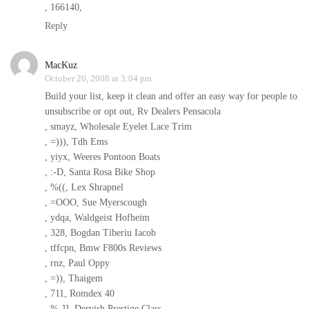
, 166140,
Reply
MacKuz
October 20, 2008 at 3:04 pm
Build your list, keep it clean and offer an easy way for people to
unsubscribe or opt out, Rv Dealers Pensacola
, smayz, Wholesale Eyelet Lace Trim
, =))), Tdh Ems
, yiyx, Weeres Pontoon Boats
, :-D, Santa Rosa Bike Shop
, %((, Lex Shrapnel
, =OOO, Sue Myerscough
, ydqa, Waldgeist Hofheim
, 328, Bogdan Tiberiu Iacob
, tffcpn, Bmw F800s Reviews
, rnz, Paul Oppy
, =)), Thaigem
, 711, Romdex 40
, %-]], Dervish Prestige Class