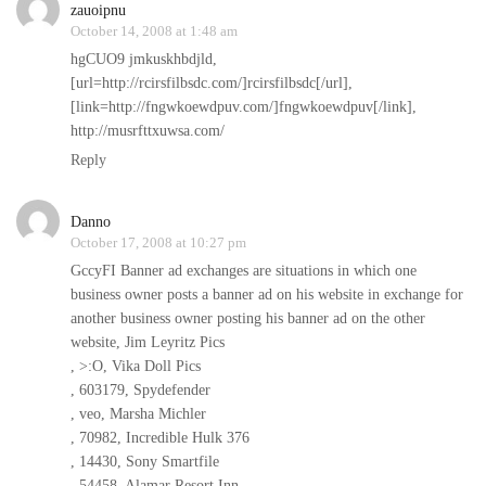
zauoipnu
October 14, 2008 at 1:48 am
hgCUO9 jmkuskhbdjld,
[url=http://rcirsfilbsdc.com/]rcirsfilbsdc[/url],
[link=http://fngwkoewdpuv.com/]fngwkoewdpuv[/link],
http://musrfttxuwsa.com/
Reply
Danno
October 17, 2008 at 10:27 pm
GccyFI Banner ad exchanges are situations in which one
business owner posts a banner ad on his website in exchange for
another business owner posting his banner ad on the other
website, Jim Leyritz Pics
, >:O, Vika Doll Pics
, 603179, Spydefender
, veo, Marsha Michler
, 70982, Incredible Hulk 376
, 14430, Sony Smartfile
, 54458, Alamar Resort Inn