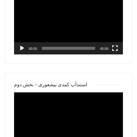
Player
00:00
45:09
استندآپ کمدی بیشعوری – بخش دوم
Video
Player