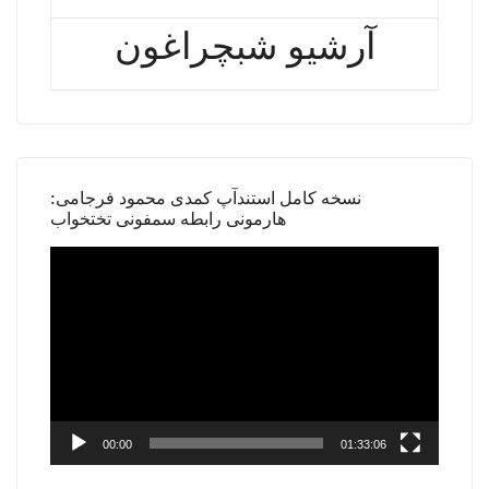
آرشیو شبچراغون
نسخه کامل استندآپ کمدی محمود فرجامی:
هارمونی رابطه سمفونی تختخواب
Video
Player
00:00
01:33:06