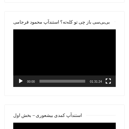
بی‌بی‌سی باز چی تو کله‌ته؟ استندآپ محمود فرجامی
Video
Player
00:00
01:31:24
استندآپ کمدی بیشعوری – بخش اول
Video