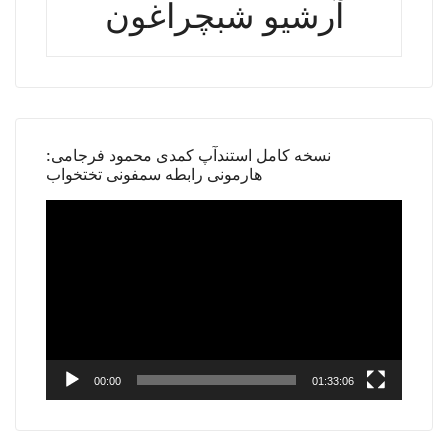
آرشیو شبچراغون
نسخه کامل استندآپ کمدی محمود فرجامی:
هارمونی رابطه سمفونی تختخواب
Video
Player
00:00
01:33:06