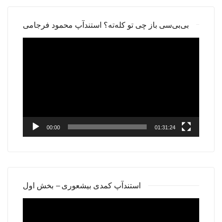
بی‌بی‌سی باز چی تو کله‌ته؟ استندآپ محمود فرجامی
Video
Player
00:00
01:31:24
استندآپ کمدی بیشعوری – بخش اول
Video
Player