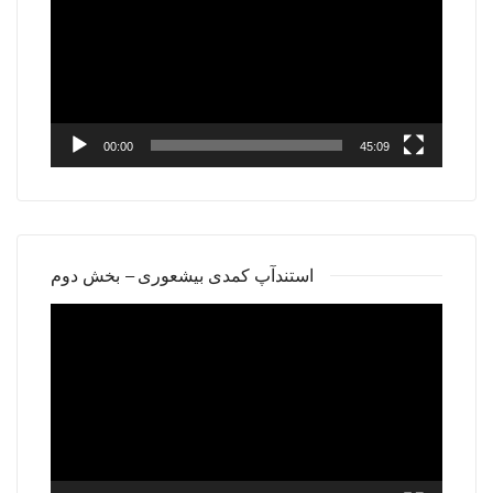
00:00
45:09
استندآپ کمدی بیشعوری – بخش دوم
Video
Player