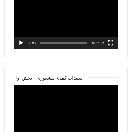
00:00
01:31:24
استندآپ کمدی بیشعوری – بخش اول
Video
Player