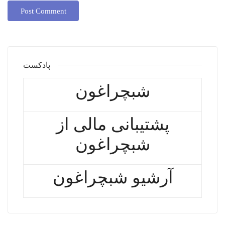
پادکست
شبچراغون
پشتیبانی مالی از
شبچراغون
آرشیو شبچراغون