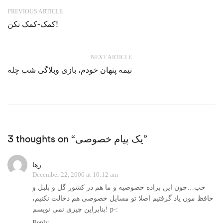
PREVIOUS ARTICLE
کمک-کمک نکن!
NEXT ARTICLE
نیمه پنهان خودم، بازی وبلاگی شب چله
3 thoughts on “یک پیام خصوصی”
رها
December 22, 2006 at 10:12 am
خب…چون این براده خصوصیه و ما هم در کشور گل و بلبل و
حافظ مون یاد گرفتیم اصلا تو مسایل خصوصی هم دخالت نکنیم،
بنابراین چیزی نمی نویسم! p-:
Reply