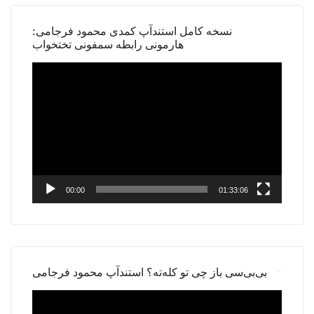
نسخه کامل استندآپ کمدی محمود فرجامی:
هارمونی رابطه سمفونی تختخواب
Video
Player
00:00
01:33:06
بی‌بی‌سی باز چی تو کله‌ته؟ استندآپ محمود فرجامی
Video
Player