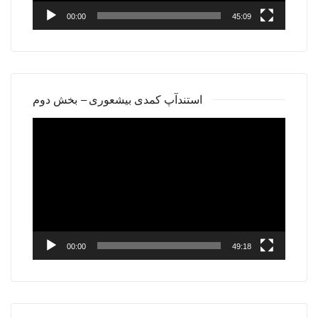
00:00
45:09
استندآپ کمدی بیشعوری – بخش دوم
Video
Player
00:00
49:18