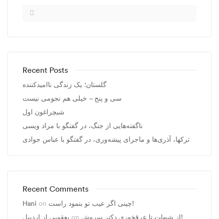
Recent Posts
گلستان؛ یک زندگی ناامیدکننده
سی و پنج – خیلی هم نجومی نیست
شبچراغون اول
ناگفته‌هایی از جنگ، در گفتگو با مراد ویسی
ترکها، آذری‌ها و ماجرای پیشه‌وری، در گفتگو با عباس جوادی
Recent Comments
Hani
on
چینی اگر عیب تو بنمود راست!
یعقوبی از اردبیل
on
از شبهات تا عرقخوری دکتر سروش!