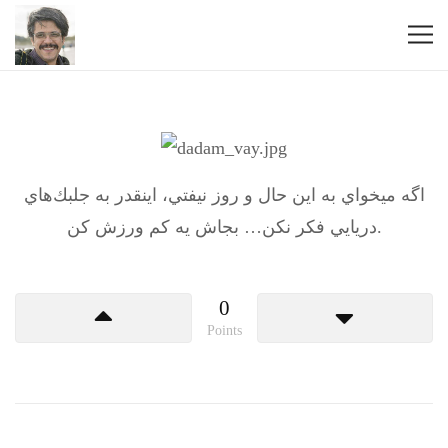
اگه ميخواي به اين حال و روز نيفتي، اينقدر به جلبك‌هاي
دريايي فكر نكن… بجاش يه كم ورزش كن.
0
Points