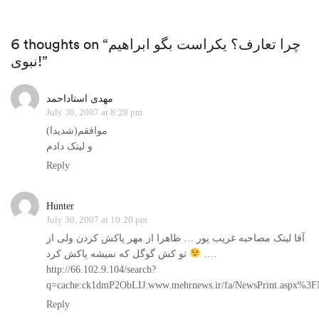
6 thoughts on “چرا تعارف؟ یکراست بگو ابراهیم
نبوی!”
مهدی استاداحمد
July 30, 2007 at 8:28 pm
موافقم(شدیدا)
و لینک دادم
Reply
Hunter
July 30, 2007 at 10:20 pm
آقا لینک مصاحبه غریب پور … ظاهرا از مهر پاکش کردن ولی از
تو کش گوگل که نمیشه پاکش کرد
….
http://66.102.9.104/search?
q=cache:ck1dmP2ObLIJ:www.mehrnews.ir/fa/NewsP
Reply