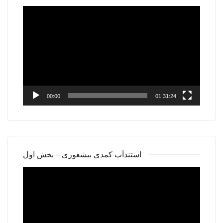
Video
Player
00:00
01:31:24
استندآپ کمدی بیشعوری – بخش اول
Video
Player