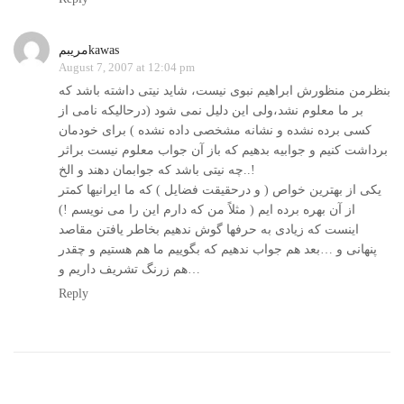
مریبمkawas
August 7, 2007 at 12:04 pm
بنظرمن منظورش ابراهیم نبوی نیست، شاید نیتی داشته باشد که
بر ما معلوم نشد،‌ولی این دلیل نمی شود (درحالیکه نامی از
کسی برده نشده و نشانه مشخصی داده نشده ) برای خودمان
برداشت کنیم و جوابیه بدهیم که باز آن جواب معلوم نیست براثر
چه نیتی باشد که جوابمان دهند و الخ..!
یکی از بهترین خواص ( و درحقیقت فضایل ) که ما ایرانیها کمتر
از آن بهره برده ایم ( مثلاً من که دارم این را می نویسم !)
اینست که زیادی به حرفها گوش ندهیم بخاطر یافتن مقاصد
پنهانی و …بعد هم جواب ندهیم که بگوییم ما هم هستیم و چقدر
هم زرنگ تشریف داریم و…
Reply