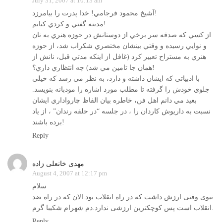
July 31, 2007 at 10:13 am
آشيخ محمود فرجامي! خدا پدرت را بيامرزد!
مدينه گفتي و كردي كبابم!
از كسي كه صدقه سر برخي از دوستانش در حوزه هنري به نان
و نوايي رسيده و وقتي بينشان مختصري شكراب شد، از حوزه
هنري به مستراح تعبير كرد (غافل از اينكه مدتي قبل، نانش از
همان جا تامين مي شد) چه انتظاري داري؟!
با ادبياتي كه ايشان داشته و دارد، به نظر مي رسد كه خيلي
جلوي خودش را گرفته تا مطلب مورد اشاره را مودبانه بنويسد.
بعيد مي دانم اهل فن، خاطره بيان الفاظ چارواداري ايشان
نسبت به داريوش كاردان را ، در جلسه “در حلقه رندان” ، از ياد
برده باشند!
Reply
مهدی خانعلی زاده
August 4, 2007 at 12:17 pm
سلام
نبوی وقتی ارزش داشت که در راه انقلاب بود.الان که در راه ضد
انقلاب است پس کوچکترین ارزشی ندارد.دم شهرام شکیبا گرم.
Reply