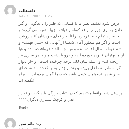
دانشطلب
July 31, 2007 at 1:25 am
عرض شود تکلیف نظر ما با کسانی که طنز را با بدگویی و گیر
دادن به بوی جوراب و قد کوتاه و قیافه نازیبا اشتباه می گیرند و
حاضرند تمام خط قرمزها را تا آخر فدای خودشان کنند روشن
است و اگر هم منظور آقای شکیبا از آنهایی که «نمي فهمند» و
«به حيطه ابتذال افتاده اند» و «به چاه الحاد فروافتاده اند» و «با
از ما بهتران فالوده خورده اند» و «رو يا پشت ميز با هر سازي قر
ريخته اند» و «قبله شان 180 درجه چرخيده است» و «از ديوار
کوتاه طنز به داخل پريده و بعد از زد و بند با کدخدا، خانه خداي
طنز شده اند» همان کسی باشد که شما گمان برده اید… بیراه
نگفته اند!
ــــــــــــــــــــــ
راستی شما واقعا معتقدید که در اثبات بزرگي باید گفت و نه در
نفي و کوچک شماري ديگران؟؟؟؟
Reply
رند عالم سوز