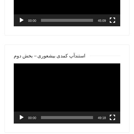
00:00
45:09
استندآپ کمدی بیشعوری – بخش دوم
Video
Player
00:00
49:18