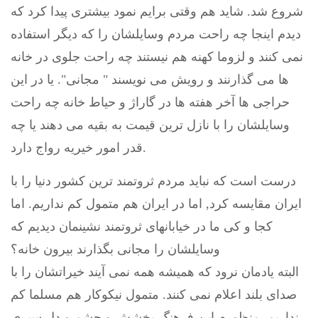
شروع شد. شاید هم وقتی برایم نمود بیشتری پیدا کرد که
دیدم اینجا چه راحت مردم وسایلشان را که دیگر استفاده
نمی کنند و لزوما کهنه هم نیستند چه راحت جلوی در خانه
ها می گذارنند و رویش می نویسند " مجانی". یا در این
حراجی ها آخر هفته ها در گاراژ و حیاط خانه چه راحت
وسایلشان را با نازل ترین قیمت به بقیه می دهند یا چه
قدر امور خیریه رواج دارد.
درست است که نباید مردم ثروتمند ترین کشور دنیا را با
ایران مقایسه کرد, اما در ایران هم متمول کم نداریم. اما
کجا و کی ما در خیابانهای ثروتمند نشینمان دیدیم که
وسایلشان را مجانی بگذارند بیرون خانه؟
البته یادمان نرود که همیشه همه نمی آیند خیراتشان را با
صدای بلند اعلام نمی کنند. متمول نیکوکار هم مسلما کم
نداریم. منظورم این فرهنگ بخشش و چشم و دل سیری