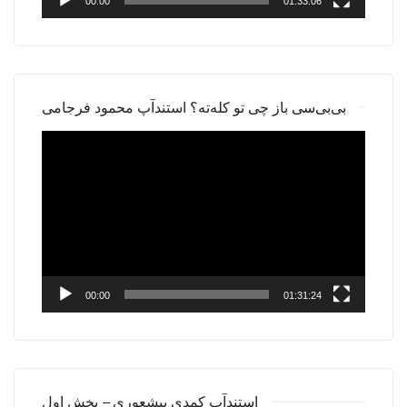
00:00
01:33:06
بی‌بی‌سی باز چی تو کله‌ته؟ استندآپ محمود فرجامی
Video
Player
00:00
01:31:24
استندآپ کمدی بیشعوری – بخش اول