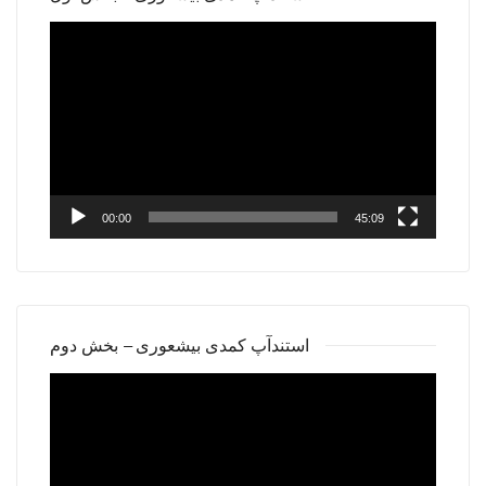
Video
Player
00:00
45:09
استندآپ کمدی بیشعوری – بخش دوم
Video
Player