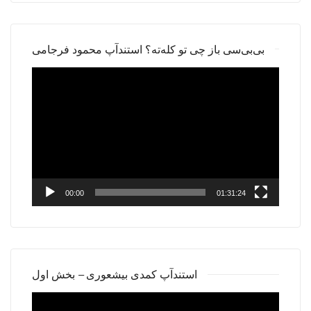
بی‌بی‌سی باز چی تو کله‌ته؟ استندآپ محمود فرجامی
Video
Player
00:00
01:31:24
استندآپ کمدی بیشعوری – بخش اول
Video