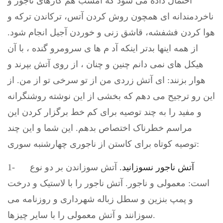
احتمال داده می شود که امشب هم کارهای ناجور و
ناخردمندانه ای همچون روش کردن آتس، ترکاندن ترکه و
هوا کردن فشفشه، قاشق زنی و خوردن آجیل انجام شود.
از همه اینها بدتر اینکه آد م ها ی سرومرو گنده ، با آن
هیکل های نمی دانم چنین و چنان ، از روی آتش بپرند و
هوار بزنند: ای آتش زردی من از تو سرخی تو از من. از
این رو ترجیح می دهم که بخشی از این نوشته روشنگرانه
و مفید را به چند توصیه برای کم خط برگزار کردن این
مراسم خطرناک اختصاص بدهم. این شما و این چند
توصیه کوتاه برای کاستن از ناجوری چهارشنبه سوری:
آتش ناجور نسوزانید.
آتش سوزاندن بر دو نوع
1-
است: معمولی و ناجور. آتش ناجور را با لاستیک و درخت
و پمپ بنزین و سطل زباله شهرداری و روزنامه می
سوزانند و آتش معمولی را با سایر چیزها.