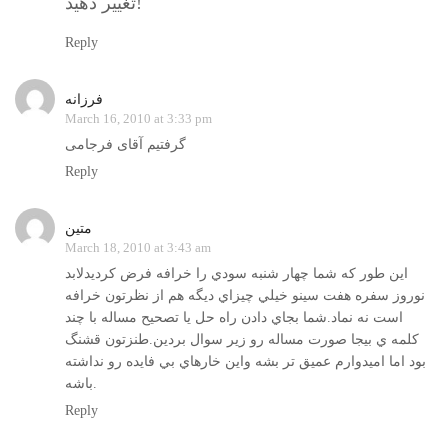
تغییر دهید!
Reply
فرزانه
March 16, 2010 at 3:33 pm
گرفتیم آقای فرجامی
Reply
متين
March 18, 2010 at 3:43 am
اين طور كه شما چهار شنبه سودي را خرافه فرض كرديدلابد
نوروز سفره هفت سينو خيلي چيزاي ديگه هم از نظرتون خرافه
است نه نماد.شما بجاي دادن راه حل يا تصحيح مساله با چند
كلمه ي بيجا صورت مساله رو زير سوال بردين.طنزتون قشنگ
بود اما اميدوارم عميق تر بشه واين خارهاي بي فايده رو نداشته
باشه.
Reply