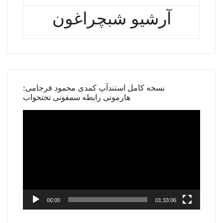
آرشیو شبچراغون
نسخه کامل استندآپ کمدی محمود فرجامی:
هارمونی رابطه سمفونی تختخواب
Video
Player
00:00
01:33:06