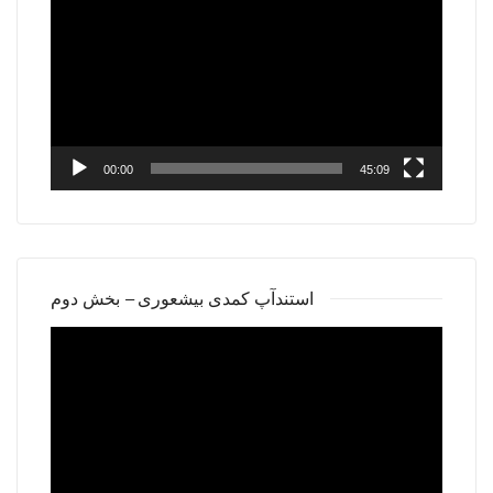
Player
00:00
45:09
استندآپ کمدی بیشعوری – بخش دوم
Video
Player