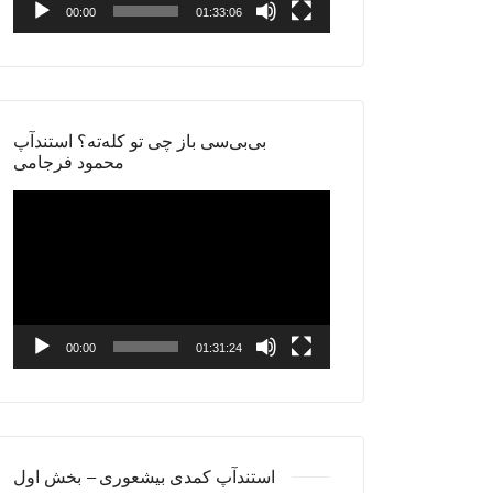
00:00
01:33:06
بی‌بی‌سی باز چی تو کله‌ته؟ استندآپ
محمود فرجامی
Video
Player
00:00
01:31:24
استندآپ کمدی بیشعوری – بخش اول