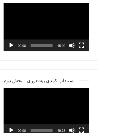
Video
Player
00:00
45:09
استندآپ کمدی بیشعوری – بخش دوم
Video
Player
00:00
49:18