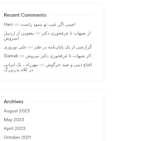
Recent Comments
Hani
on
چینی اگر عیب تو بنمود راست!
یعقوبی از اردبیل
on
از شبهات تا عرقخوری دکتر
سروش!
علی نوروزی
on
گزارشی از یک پایان‌نامه در طنز
Siamak
on
از شبهات تا عرقخوری دکتر سروش!
مهرزاد ، يک ايرانی
on
اقناع دینی و صید خرگوش
در کلاه پدربزرگ
Archives
August 2023
May 2023
April 2023
October 2021