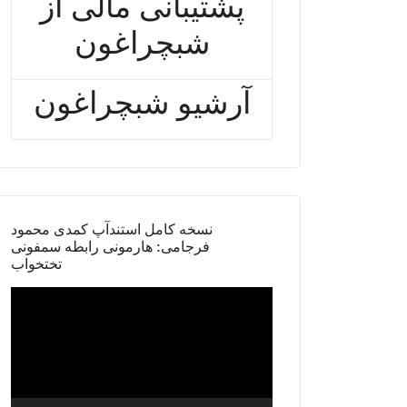
پشتیبانی مالی از
شبچراغون
آرشیو شبچراغون
نسخه کامل استندآپ کمدی محمود
فرجامی: هارمونی رابطه سمفونی
تختخواب
Video
Player