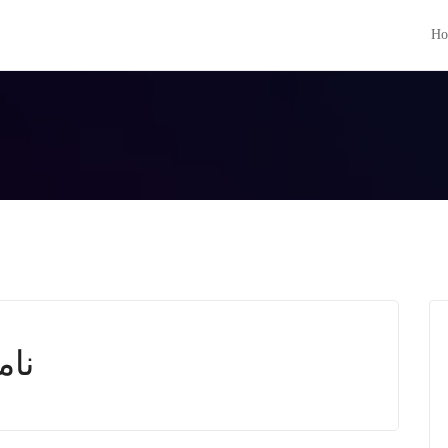
Ho
نا