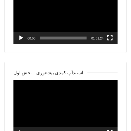
00:00
01:31:24
استندآپ کمدی بیشعوری – بخش اول
Video
Player