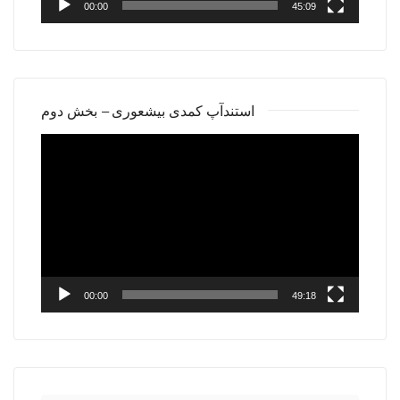
00:00
45:09
استندآپ کمدی بیشعوری – بخش دوم
Video
Player
00:00
49:18