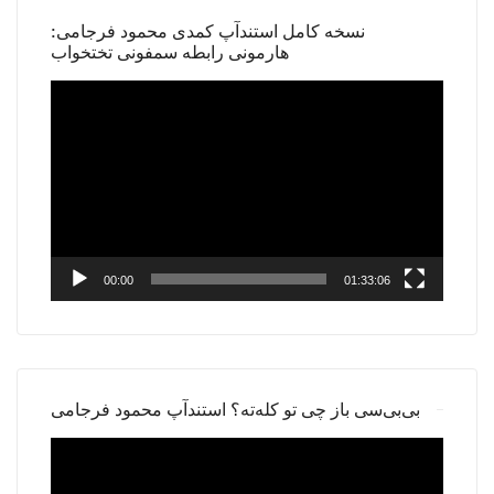
نسخه کامل استندآپ کمدی محمود فرجامی:
هارمونی رابطه سمفونی تختخواب
Video
Player
00:00
01:33:06
بی‌بی‌سی باز چی تو کله‌ته؟ استندآپ محمود فرجامی
Video
Player