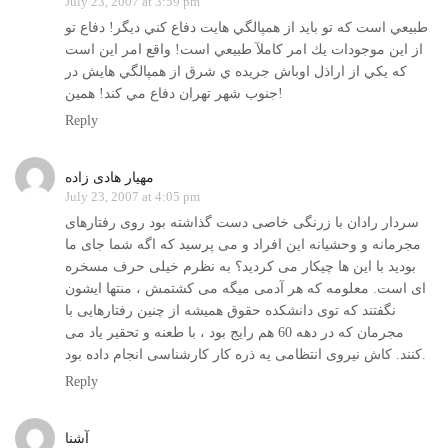
July 23, 2007 at 3:59 pm
طبيعي است كه تو بايد از همپالگي هايت دفاع كني ديگر! دفاع تو
از اين موجودات يك امر كاملآ طبيعي است! واقع امر اين است
كه يكي از اراذل اوباش جريده ي شرق از همپالگي هايش در
جنوب شهر تهران دفاع مي كند! همين!
Reply
مهیار هادی زاده
July 23, 2007 at 4:05 pm
سردار رادان با زرنگی خاصی دست گذاشته بود روی رفتارهای
مجرمانه و وحشیانه این افراد و می پرسید که اگه شما جای ما
بودید با این ها چیکار می کردید؟ به نظرم خیلی حرف مسخره
ای است. معلومه که هر آدمی میگه می کشتمش ، منتها ایشون
نگفتند که توی دانشکده حقوق همیشه از چنین رفتارهایی با
مجرمان که در دهه 60 هم رایج بود ، با طعنه و تحقیر یاد می
کنند. کاش نیروی انتظامی یه ذره کار کارشناسی انجام داده بود.
Reply
آشنا