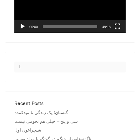
00:00
49:18
Recent Posts
گلستان؛ یک زندگی ناامیدکننده
سی و پنج – خیلی هم نجومی نیست
شبچراغون اول
ناگفته‌هایی از جنگ، در گفتگو با مراد ویسی