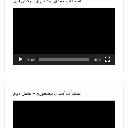
استندآپ کمدی بیشعوری – بخش اول
Video
Player
00:00
45:09
استندآپ کمدی بیشعوری – بخش دوم
Video
Player