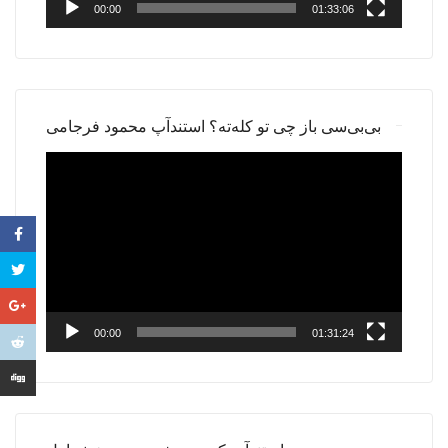
00:00
01:33:06
بی‌بی‌سی باز چی تو کله‌ته؟ استندآپ محمود فرجامی
Video
Player
00:00
01:31:24