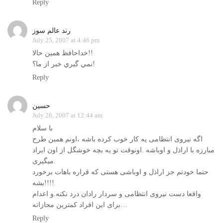
Reply
رند عالم سوز
July 25, 2007 at 4:46 pm
خداحافظ همين حالا!!
نمي گيري خبر از ما؟!
Reply
حسین
July 26, 2007 at 12:44 am
با سلام
اگه نیروی انتظامی یه کار خوب کرده باشه ،اونم همبن طرح
مبارزه با اراذل و اوباشه .اونوقت تو یه بچه خوشگل از اون ایراد
میگیری.
حتما خودتم جز اراذل و اوباشی هستی که قراره باهات برخورد
بشه!!!!
واقعا دست نیروی انتظامی و سردار رادان درد نکنه.و اعدام
برای این افراد کمترین مجازاته…
Reply