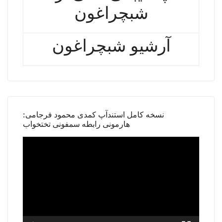
شبچراغون
آرشیو شبچراغون
نسخه کامل استندآپ کمدی محمود فرجامی:
هارمونی رابطه سمفونی تختخواب
Video
Player