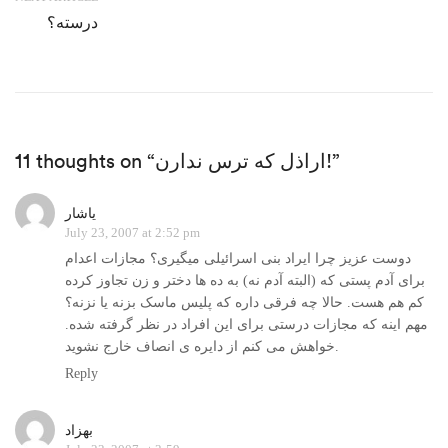
درسته؟
11 thoughts on “اراذل که ترس ندارن!”
یاشار
July 23, 2007 at 2:52 pm
دوست عزیز چرا ایراد بنی اسرائیلی میگیری؟ مجازات اعدام
برای آدم پستی که (البته آدم نه) به ده ها دختر و زن تجاوز کرده
کم هم هست. حالا چه فرقی داره که پلیس ماسک بزنه یا نزنه؟
مهم اینه که مجازات درستی برای این افراد در نظر گرفته شده.
خواهش می کنم از دایره ی انصاف خارج نشوید.
Reply
بهزاد