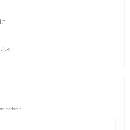
One thought on “اعتصاب زانوهای بسته!”
تکه آخرش خیلی باحال بود: صفاتو ! جفاتو ! خودت بیا تو!
 are marked
*