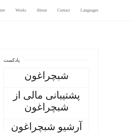
me
Works
About
Contact
Languages
پادکست
شبچراغون
پشتیبانی مالی از
شبچراغون
آرشیو شبچراغون