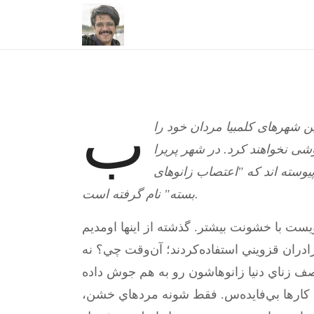
ب
ن شهرهای کلمبيا مردان خود را
غوشی نخواهند کرد. در شهر پريرا
يوسته اند که "اعتصاب زانوهای
بسته" نام گرفته است.
ت با خشونت بيشتر. گذشته از اينها اومديم
دران قزويني استفاده‌كردند؛ آن‌وقت چي؟ نه
نصف زناي دنيا زانوهاشون رو به هم جوش داده
ن كارها بي‌فايده‌س. فقط شونه مردهاي خشن،