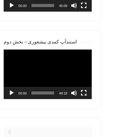
00:00
45:09
استندآپ کمدی بیشعوری – بخش دوم
Video
Player
00:00
49:18