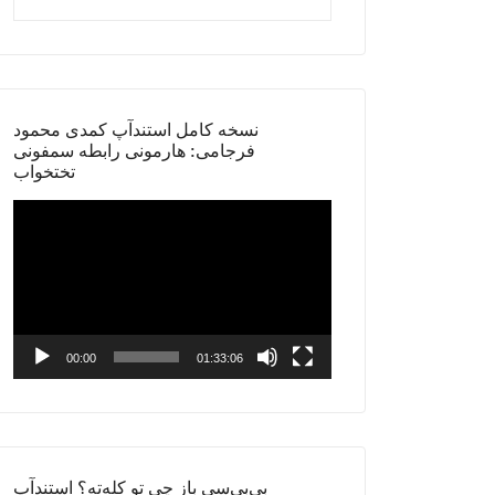
نسخه کامل استندآپ کمدی محمود
فرجامی: هارمونی رابطه سمفونی
تختخواب
Video
Player
00:00
01:33:06
بی‌بی‌سی باز چی تو کله‌ته؟ استندآپ