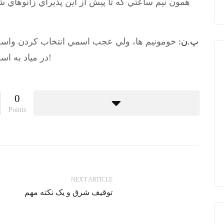
همون نيم ساعتي كه تا پيش از اين پذيراي زانوهاي
پ.ن:
خومونيم ها، ولي عجب اسمي انتخاب كردن واسه ا
" اثر كارلوس پوپرو!
در مياد به اسم
0
Points
NEXT ARTICLE
توقیف شرق و یک نکته مهم