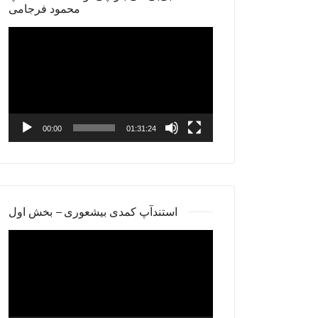
محمود فرجامی
Video
Player
00:00
01:31:24
استندآپ کمدی بیشعوری – بخش اول
Video
Player