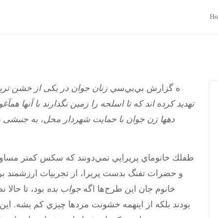
Ho
ه گزارش بي‌بي‌سي
زنان جوان در يکی از خشن تري
تهديد کرده اند که تا اسلحه را زمين نگذارند با آنها همآ
دهها زن جوان با حمايت شهردار محل، به جنبشی پ
طفلك خانوماي پريرايي نمي‌دونند كه سكس كمتر مساويس
و حضرات تفنگ بدست پريرا، از تجربيات ارزشمند برا
خانوم جان اين طرح‌ها اگه
جواب بده
بود، تا حالا 
بودند بلكه از اينهمه خشونت مردها چيزي كم بشه. اي