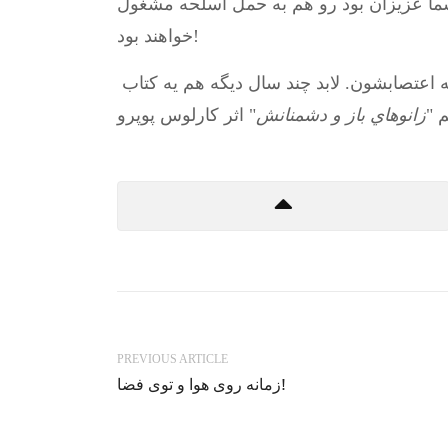
 شما عزيزان بود رو هم به حمل اسلحه مشغول
خواهند بود!
عتصابشون. لابد چند سال ديگه هم يه كتاب
 "
زانوهاي باز و دشمنانش
PREVIOUS ARTICLE
زمانه روی هوا و توی فضا!