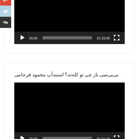
00:00
01:33:06
بی‌بی‌سی باز چی تو کله‌ته؟ استندآپ محمود فرجامی
Video
Player
00:00
01:31:24