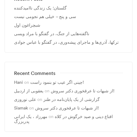
گلستان؛ یک زندگی ناامیدکننده
سی و پنج – خیلی هم نجومی نیست
شبچراغون اول
ناگفته‌هایی از جنگ، در گفتگو با مراد ویسی
ترکها، آذری‌ها و ماجرای پیشه‌وری، در گفتگو با عباس جوادی
Recent Comments
چینی اگر عیب تو بنمود راست!
on
Hani
از شبهات تا عرقخوری دکتر سروش!
on
یعقوبی از اردبیل
گزارشی از یک پایان‌نامه در طنز
on
علی نوروزی
از شبهات تا عرقخوری دکتر سروش!
on
Siamak
اقناع دینی و صید خرگوش در کلاه
on
مهرزاد ، يک ايرانی
پدربزرگ