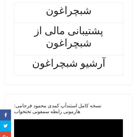
شبچراغون
پشتیبانی مالی از
شبچراغون
آرشیو شبچراغون
نسخه کامل استندآپ کمدی محمود فرجامی:
هارمونی رابطه سمفونی تختخواب
Video
Player