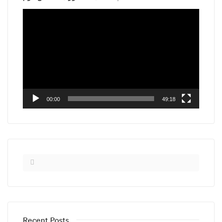
Video
Player
00:00
49:18
Recent Posts