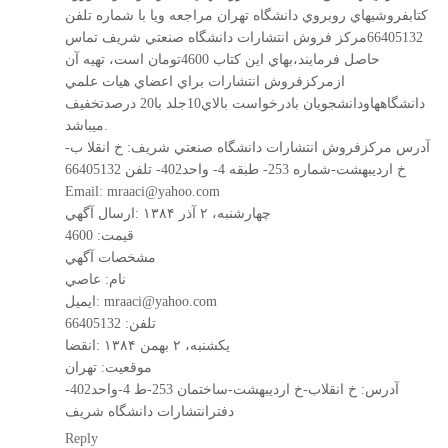
كتابفروشيهاي روبروي دانشگاه تهران مراجعه ويا با شماره تلفن
66405132مركز فروش انتشارات دانشگاه صنعتي شريف تماس
حاصل فرمايند،بهاي اين كتاب 4600تومان است، تهيه آن
ازمركزفروش انتشارات براي اعضاي هيات علمي
دانشگاههاودانشجويان بادرخواست بالاي10جلد با20 درصدتخفيف
ميباشد.
آدرس مركزفروش انتشارات دانشگاه صنعتي شريف: خ انقلا ب-
خ ارديبهشت-شماره 253- طبقه 4- واحد402- تلفن 66405132
Email:
mraaci@yahoo.com
قيمت: 4600
مشخصات آگهي
نام: عاصي
mraaci@yahoo.com
ايميل:
تلفن: 66405132
موقعيت: تهران
آدرس: خ انقلاب-خ ارديبهشت-ساختمان 253-ط 4-واحد402-
دفترانتشارات دانشگاه شريف
Reply