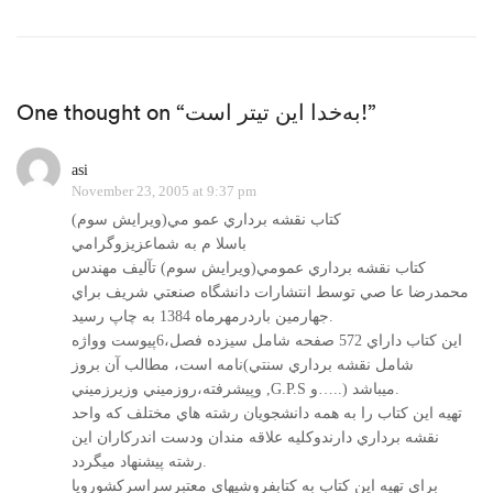
One thought on “به‌خدا این تیتر است!”
asi
November 23, 2005 at 9:37 pm
كتاب نقشه برداري عمو مي(ويرايش سوم)
باسلا م به شماعزيزوگرامي
كتاب نقشه برداري عمومي(ويرايش سوم) تآليف مهندس
محمدرضا عا صي توسط انتشارات دانشگاه صنعتي شريف براي
جهارمين باردرمهرماه 1384 به چاپ رسيد.
اين كتاب داراي 572 صفحه شامل سيزده فصل،6پيوست وواژه
نامه است، مطالب آن بروز(شامل نقشه برداري سنتي
وپيشرفته،روزميني وزيرزميني ,G.P.S و…..) ميباشد.
تهيه اين كتاب را به همه دانشجويان رشته هاي مختلف كه واحد
نقشه برداري دارندوكليه علاقه مندان ودست اندركاران اين
رشته پيشنهاد ميگردد.
براي تهيه اين كتاب به كتابفروشيهاي معتبرسراسركشورويا