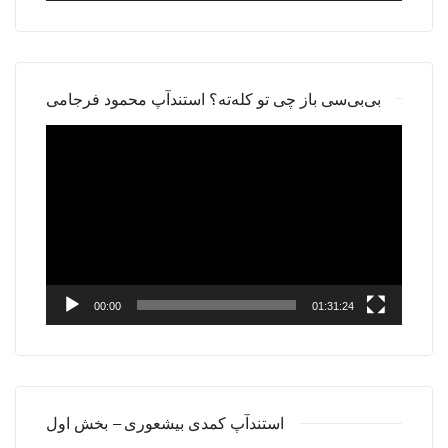
بی‌بی‌سی باز چی تو کله‌ته؟ استندآپ محمود فرجامی
Video
Player
00:00
01:31:24
استندآپ کمدی بیشعوری – بخش اول