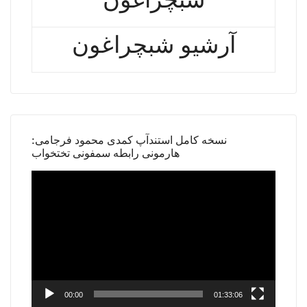
آرشیو شبچراغون
نسخه کامل استندآپ کمدی محمود فرجامی:
هارمونی رابطه سمفونی تختخواب
Video
Player
00:00
01:33:06