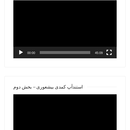
Video
Player
00:00
45:09
استندآپ کمدی بیشعوری – بخش دوم
Video
Player