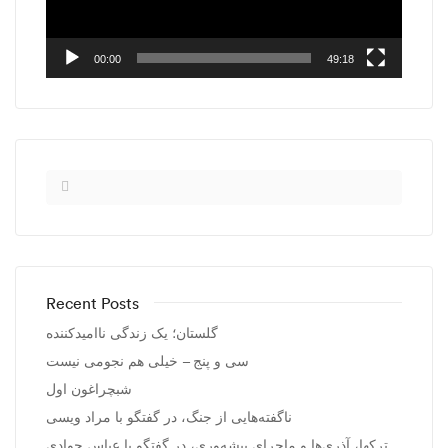
00:00
49:18
Recent Posts
گلستان؛ یک زندگی ناامیدکننده
سی و پنج – خیلی هم نجومی نیست
شبچراغون اول
ناگفته‌هایی از جنگ، در گفتگو با مراد ویسی
ترکها، آذری‌ها و ماجرای پیشه‌وری، در گفتگو با عباس جوادی