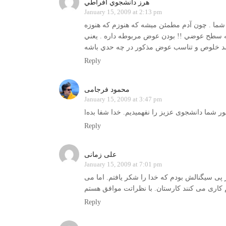
هرز دانشجوي افراطي
January 15, 2009 at 2:13 pm
ما . چون آدم مطمئن ميشه كه هنوزم که هنوزه
به سطح عوضي !! بودن عوض مربوطه داره . يعني
صد خلوص و تناسب عوض مذكور در چه حدي باشه
Reply
محمود فرجامی
January 15, 2009 at 3:47 pm
Reply
علی زمانی
January 15, 2009 at 7:01 pm
در پی سيگنالش بودم که خدا را شکر يافتم. اما می
Reply