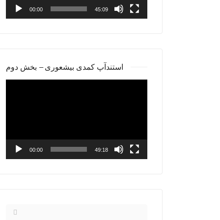
00:00
45:09
استندآپ کمدی بیشعوری – بخش دوم
Video
Player
00:00
49:18