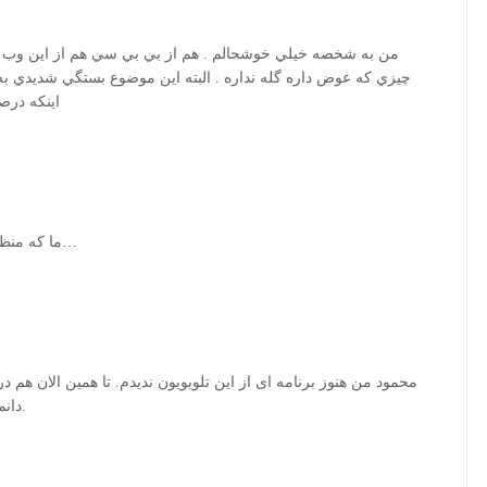
من به شخصه خيلي خوشحالم . هم از بي بي سي هم از اين وب ش
چيزي كه عوض داره گله نداره . البته اين موضوع بستگي شديدي 
اينكه در
lما که منظور شما دانشجوی عزیز را نفهمیدیم. خدا شفا بده…
محمود من هنوز برنامه ای از اين تلويويون نديدم. تا همين الان هم 
دانم کاری می کنند کارستان. با نظراتت موافق هستم.