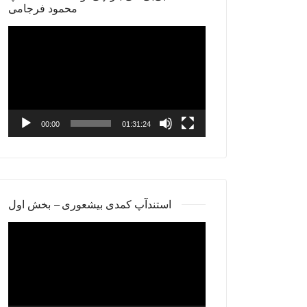
محمود فرجامی
Video
Player
00:00
01:31:24
استندآپ کمدی بیشعوری – بخش اول
Video
Player