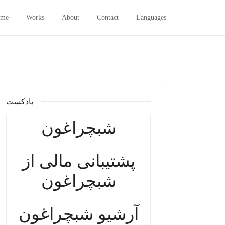
me
Works
About
Contact
Languages
پادکست
شبچراغون
پشتیبانی مالی از
شبچراغون
آرشیو شبچراغون