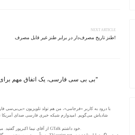
NEXT ARTICLE
طنز تاریخ مصرف‌دار در برابر طنز غیر قابل مصرف!
20 thoughts on “بی بی سی فارسی، یک اتفاق مهم برای همه‌ی فارسی زبان‌ها”
با درود به کاربر «فرجامی»، من هم تولد تلویزیون «بی‌بی‌سی فا
شادباش می‌گویم. امیدوارم شبکه خبری فارسی صدای آمریکا نیز 
از آقای نیما اکبرپور گفتید. من مدت‌ها پیش ایشان را در فهرست پیغامبر فوری GTalk خود داشتم.