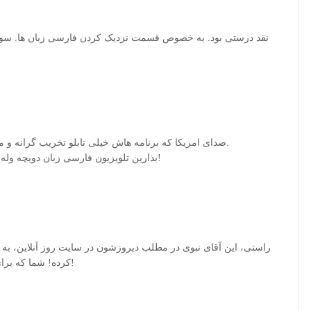
نقد درستی بود. به خصوص قسمت نزدیک کردن فارسی زبان ها. سوخ
صدای امریکا که برنامه هاش خیلی تابلو تخریب گرانه و مغرضانه بود. امیدوترم بی بی سی این طور نباشه.
بذارین تلویزیون فارسی زبان دویچه وله راه بیوفته، قول میدم بی بی سی رو سوسک کنه!
راستی، این آقای نبوی در مطلب دیروزشون در سایت روز آنلاین، به
کرده! شما که برای افغان ها می نویسید، برای پوپری ها هم بنویسید!