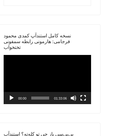
نسخه کامل استندآپ کمدی محمود
فرجامی: هارمونی رابطه سمفونی
تختخواب
Video
Player
00:00
01:33:06
بی‌بی‌سی باز چی تو کله‌ته؟ استندآپ