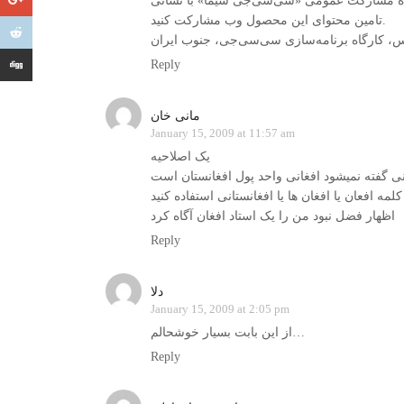
می «سی‌سی‌جی سیما» با نشانی TV.ccgint.net هستم. اگر تمایل داشتید در
تامین محتوای این محصول وب مشارکت کنید.
س، کارگاه برنامه‌سازی سی‌سی‌جی، جنوب ایران
Reply
مانی خان
January 15, 2009 at 11:57 am
یک اصلاحیه
نی گفته نمیشود افغانی واحد پول افغانستان است
کلمه افعان یا افغان ها یا افغانستانی استفاده کنید
اظهار فضل نبود من را یک استاد افغان آگاه کرد
Reply
دلا
January 15, 2009 at 2:05 pm
از اين بابت بسيار خوشحالم…
Reply